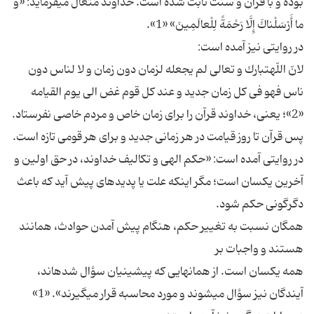
بوده و با قرآن و سنت ثابت شده است. خداوند متعال مى‏فرمايد: «وَ
ما أَرْسَلْناكَ إِلَّا رَحْمَةً لِلْعالَمِينَ» «1».
در روايتى نيز آمده است:
لانّ اللّه‏تبارك و تعالى لم يجعله لزمان دون زمان و لا لناس دون
ناس فهو فى كل زمان جديد و عند كل قوم غض الى يوم القيامه‏
«2»؛ يعنى، خداوند قرآن را براى زمان خاص و مردم خاصى نفرستاد.
پس قرآن تا روز قيامت در هر زمانى جديد و براى هر قومى تازه است.
در روايتى آمده است: «حكم الهى و تكاليف خداوند، در حق اولين و
آخرين يكسان است؛ مگر اينكه علت يا پديده‏اى پيش آيد كه باعث
دگرگونى حكم شود.
همگان نسبت به تغيير حكم، هنگام پيش آمدن حوادث، همانند
هستند و واجبات بر
همه يكسان است. از همان‏هايى كه پيشينيان سؤال شده‏اند،
آيندگان نيز سؤال مى‏شوند و مورد محاسبه قرار مى‏گيرند». «1»