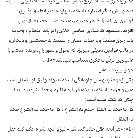
دكتر واگلرى- استاد تاريخ تمدن اسلامى در دانشگاه ناپولى ايتاليا-
ضمن بيان ديگر امتيازات اسلام، درباره عنصر انطباق پذيرى
قوانين آن با شرايط هر عصر مى‏نويسد: «... تعجب ما از دينى
افزوده مى‏شود كه مبادى اساسى اخلاق را بر پايه انتظام و وجوب
پايه ريزى مى‏كند و واجبات انسان را نسبت به خويشتن و ديگران،
در قالب قوانين دقيقى مى‏ريزد كه تحوّل و تطور را پذيرنده است و با
عالى‏ترين ترقّيات فكرى متناسب مى‏باشد» «1».
چهار. پيوند با عقل‏
يكى از مهم‏ترين علل جاودانگى اسلام، پيوند وثيق آن با عقل است.
دين و خرد در اسلام، با يكديگر رابطه تلازم و جدايى‏ناپذير دارند؛
چنان كه گفته شده است:
كل‏ ما حكم به العقل حكم به الشرع و كل ما حكم به الشرع حكم
به العقل‏
«1»؛ «هر آنچه عقل حكم كند شرع نيز و آنچه شرع حكم كند عقل