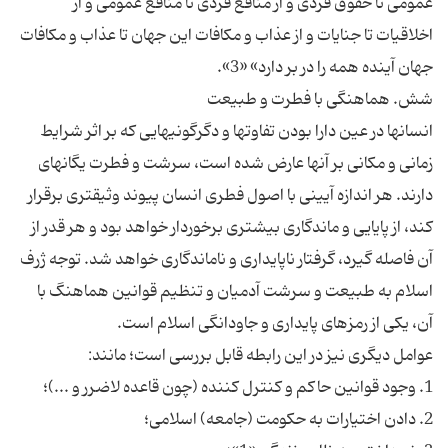
عمومى تا حقوق فردى و از منافع فردى تا منافع عمومى و از
اخلاقيات تا جنايات و از عذاب و مكافات اين جهان تا عذاب و مكافات
جهان آينده همه را در بر دارد» «3».
شش. هماهنگى با فطرت و طبيعت‏
انسان‏ها در عين دارا بودن تفاوت‏ها و دگرگونى‏هايى كه بر اثر شرايط
زمانى و مكانى بر آنها عارض شده است، سرشت و فطرت يگانه‏اى
دارند. هر اندازه آيينى با اصول فطرى انسان پيوند وثيق‏ترى برقرار
كند، از پايايى و ماندگارى بيشترى برخوردار خواهد بود و هر قدر از
آن فاصله گيرد، گرفتار ناپايدارى و ناماندگارى خواهد شد. توجه ژرف
اسلام به طبيعت و سرشت آدميان و تنظيم قوانين هماهنگ با
آن، يكى از رمزهاى پايدارى و جاودانگى اسلام است.
عوامل ديگرى نيز در اين رابطه قابل بررسى است؛ مانند:
1. وجود قوانين حاكم و كنترل كننده (چون قاعده لاضرر و ...)؛
2. دادن اختيارات به حكومت (جامعه) اسلامى؛