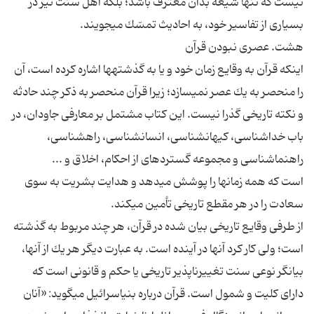
نيست كه تنها شيعه بدان معترف باشد؛ بلكه اهل سنت نيز در
بسيارى از تفاسير خود، به احاديث تمسّك مى‏جويند.
هشت. عصرى نبودن قرآن‏
اينكه قرآن به وقايع زمان خود و يا به گذشته‏ها اشاره كرده است، آن
را منحصر به يك عصر نمى‏سازد؛ زيرا قرآن منحصر به ذكر چند حادثه
و نكته تاريخى گذرا نيست. اين كتاب مشتمل بر معارفى جاودان، در
باب خداشناسى، كيهان‏شناسى، انسان‏شناسى، راه‏شناسى،
راهنماشناسى و مجموعه گسترده‏اى از احكام، اخلاق و ...
است كه همه زمان‏ها را پوشش مى‏دهد و هدايت بشريت به سوى
سعادت را در هر مقطع تاريخى تأمين مى‏كند.
از طرفى وقايع تاريخى بيان شده در قرآن، هر چند مربوط به گذشته
است؛ ولى كار كرد آنها در آينده است. به عبارت ديگر هر يك از آنها،
بيانگر نوعى سنت تغييرناپذير تاريخى يا حكم و قانونى است كه
داراى كليت و شمول است. قرآن درباره بنى‏اسرائيل مى‏گويد: «آنان