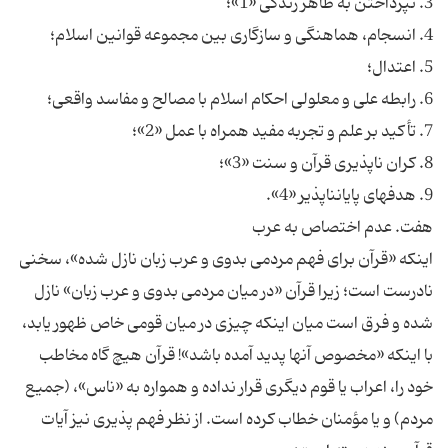
3. نپرداختن به ظاهر زندگى «1»؛
4. انسجام، هماهنگى و سازگارى بين مجموعه قوانين اسلام؛
5. اعتدال؛
6. رابطه على و معلولى احكام اسلام با مصالح و مفاسد واقعى؛
7. تأكيد بر علم و تجربه مفيد همراه با عمل «2»؛
8. كران ناپذيرى قرآن و سنت «3»؛
9. هدف‏هاى پايان‏ناپذير «4».
هفت. عدم اختصاص به عرب‏
اينكه «قرآن براى فهم مردمى بدوى و عرب زبان نازل شده»، سخنى
نادرست است؛ زيرا قرآن «در ميان مردمى بدوى و عرب زبان» نازل
شده و فرق است ميان اينكه چيزى در ميان قومى خاص ظهور يابد،
با اينكه «مخصوص آنها پديد آمده‏ باشد»! قرآن هيچ گاه مخاطب
خود را، اعراب يا قوم ديگرى قرار نداده و همواره به «ناس»، (جميع
مردم) و يا مؤمنان خطاب كرده است. از نظر فهم پذيرى نيز آيات