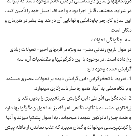
درون‏مايه‏ها و ساز و كار مناسبى در دين خاتم موجود باشد كه بتواند
در شرايط مختلف، قابل اجرا بوده و اهداف اصيل خود را تأمين كند.
اين ساز و كار، رمز جاودانگى و توانايى آن در هدايت بشر در هرزمان و
مكان است.
سه. چگونگى تحوّلات‏
در طول تاريخ زندگى بشر- به ويژه در قرن‏هاى اخير- تحوّلات زيادى
رخ داده است. در برخورد با اين دگرگونى‏ها و مقتضيات آن، سه
گرايش عمده وجود دارد:
1. تفريط يا تحجّرگرايى؛ اين گرايش ديده بر تحولات عصرى مى‏بندد
و با نگاه منفى به آنها، همواره ساز ناسازگارى مى‏نوازد.
2. تجددگرايى افراطى؛ اين گرايش هر تغييرى را بدون نقد و
ژرف‏كاوى، مثبت مى‏انگارد، نگاهى اغراق‏آميز به تحول و دگرگونى‏ها دارد
و همه چيز را دگرگون شونده مى‏خواند. به اصول پشت‏پا مى‏زند و آنها
را كهنه‏پرستى مى‏خواند و گمان مى‏برد كه عقب نماندن از قافله پيش