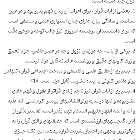
قرآن چند دسته است:
1. بعضى از آيات قرآن، براى اعراب آن زمان فهم پذير بود و در عين
بساطت و سادگى بيان، داراى چنان استوارى علمى و منطقى است
كه براى دانشمندان برجسته امروزى نيز جالب توجه و درخور دقّت
است.
2. برخى از آيات- چه در زمان نزول و چه در عصر حاضر- جز با تعمق
و ژرف كاوى‏هاى دقيق و روش‏مند عالمانه قابل درك نيست.
3. بسيارى از حقايق علمى و فلسفى و مباحث اجتماعى قرآن، تنها در
پرتو دانش كنونى يا آينده بشريت قابل درك است. «1»
4. بسيارى از آيات قرآن نيز تا حد زيادى فراتر از عقول و فهم عادى
بشر بوده و تنها در سايه پرتوافشانى‏هاى پيامبر اكرم صلى الله عليه
و آله و ائمه اطهار عليهم السلام فهم پذير است. تفاسير مأثور از
آنان، گنجينه‏هاى ارزشمندى است كه حقيقت‏هاى والاى قرآن را به
نيكوترين وجهى در اختيار بشريت قرار مى‏دهد. اين نكته چيزى