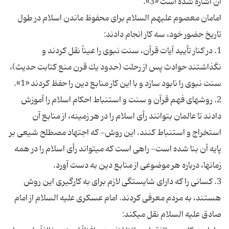
آن اشاره شده است «3».
امامان معصوم عليهم السلام براى محفوظ ماندن اسلام در طول
تاريخ حضور خود، سه كار انجام دادند:
1. در كنار تأييد آيات قرآن، سنت نبوى را عيناً نقل كردند و
نگذاشتند حوادث پس از رحلت (حدود يك قرن منع كتابت حديث)،
سنت نبوى را نابود سازد و با اين كار منابع دين را حفظ كردند «1».
2. روش‏هاى فهم قرآن و سنت و استنباط احكام اسلام را آموزش
دادند تا عالمان بتوانند رأى اسلام را در هر زمينه، از منابع آن
استخراج و استنباط كنند. اين روش- كه اجتهاد مصطلح شيعى بر
پايه آن بنا شده است- راهى است كه مى‏تواند رأى اسلام را در همه
زمان‏ها، درباره هر موضوعى از منابع دين به دست آورد.
3. كسانى را كه داراى شايستگى لازم براى به كارگيرى اين روش
هستند، به مردم معرفى كردند. امام عسكرى عليه السلام از امام
صادق عليه السلام نقل مى‏كند: