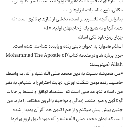
ب. نيازهاى متغير، مانند مقررات ويژه متناسب با شرايط زمانى،
مكانى، نوع مناسبات، ابزارها و ....
بنابراين آنچه تغييرپذير است، بخشى از نيازهاى ثانوى است؛ نه
همه آنها و نه هيچ يك از حاجت‏هاى اوليه. «1»
چهار. رمز جاودانگى اسلام‏
اسلام همواره به عنوان دينى زنده و پاينده شناخته شده است.
جرج برنارد شاو در مقدمه كتاب) Mohammad The Apostle of
Allah (مى‏نويسد:
«من هميشه نسبت به دين محمد صلى الله عليه و آله، به واسطه
خاصيت زنده بودن شگفت آورش، نهايت احترام را داشته‏ام. به نظر
من، اسلام تنها مذهبى است كه استعداد توافق و تسلط بر حالات
گوناگون و صور متغير زندگى و مواجهه با قرون مختلف را دارد. من
چنين پيش بينى مى‏كنم و از هم اكنون هم آثار آن پديدار شده
است كه ايمان محمد صلى الله عليه و آله مورد قبول اروپاى فردا