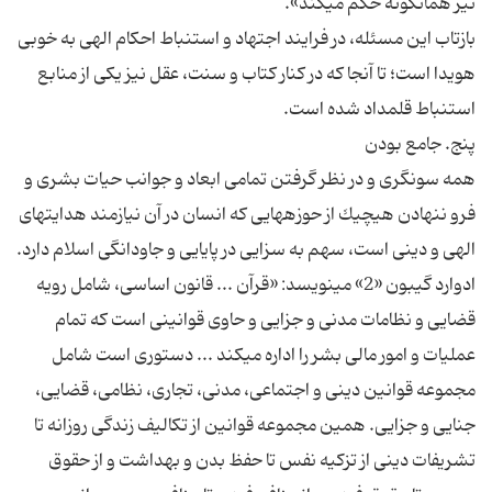
نيز همانگونه حكم مى‏كند».
بازتاب اين مسئله، در فرايند اجتهاد و استنباط احكام الهى به خوبى
هويدا است؛ تا آنجا كه در كنار كتاب و سنت، عقل نيز يكى از منابع
استنباط قلمداد شده است.
پنج. جامع بودن‏
همه سونگرى و در نظر گرفتن تمامى ابعاد و جوانب حيات بشرى و
فرو ننهادن هيچ‏يك از حوزه‏هايى كه انسان در آن نيازمند هدايت‏هاى
الهى و دينى است، سهم به سزايى در پايايى و جاودانگى اسلام دارد.
ادوارد گيبون «2» مى‏نويسد: «قرآن ... قانون اساسى، شامل رويه
قضايى و نظامات مدنى و جزايى و حاوى قوانينى است كه تمام
عمليات و امور مالى بشر را اداره مى‏كند ... دستورى است شامل
مجموعه قوانين دينى و اجتماعى، مدنى، تجارى، نظامى، قضايى،
جنايى و جزايى. همين مجموعه قوانين از تكاليف زندگى روزانه تا
تشريفات دينى از تزكيه نفس تا حفظ بدن و بهداشت و از حقوق