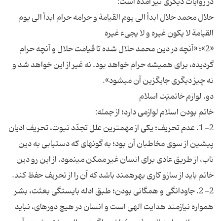
در روايات ديگرى نيز آمده است:
حلال محمد حلال ابداً الى يوم القيامة و حرامه حرام ابداً الى يوم
القيامة لا يكون غيره و لا يجى‏ء غيره‏
«2»؛ «آنچه در دين محمد حلال شده تا قيامت حلال و آنچه حرام
گرديده، براى هميشه حرام خواهد بود. نه غير از اين خواهد شد و
نه چيز ديگرى جايگزين آن مى‏شود».
دو. لوازم خاتميّت اسلام‏
خاتم بودن اسلام لوازمى دارد؛ از جمله:
2- 1. عدم تحريف؛ يكى از مهم‏ترين علل تجدّد نبوت، تحريف اديان
پيشين از سوى مخاطبان آن بود؛ به گونه‏اى كه دستيابى به دين
ناب، از طريق عادى براى انسان غير ممكن مى‏نمود. از اين رو دين
خاتم بايد از سازو كارى بهره‏مند باشد كه آن را از تحريف حفظ كند.
2- 2. جاودانگى و همگانى بودن؛ طبق ادله بايستگى بعثت، بشر
همواره نيازمند هدايت الهى است و انسان در هيچ دوره‏اى، نبايد