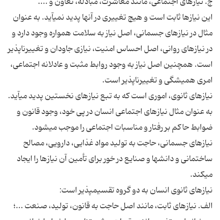
ج. نيازهاى اجتماعى، مانند معاشرت، مبادله، تعاون و ....
اين نيازها ثابت است و هيچ تغييرى در آنها پديد نمى‏آيد. به عنوان
مثال در نيازهاى جسمانى، اصل نياز به سلامت همواره وجود دارد و
در نيازهاى روانى، اصل احساس امنيت، نيازى جاودان و تغييرناپذير
است. همچنين اصل نياز به وجود روابط مثبت و عادلانه اجتماعى،
امرى هميشگى و تغييرناپذير است.
نيازهاى ثانوى، امورى است كه به تبع نيازهاى نخستين پديد مى‏آيد.
به عنوان مثال نيازهاى اجتماعى انسان در پى خود، وجود قانون و
ضوابط حاكم بر رفتار و مناسبات اجتماعى را موجب مى‏شود.
نيازهاى جسمانى، حاجت به توليد مواد غذايى، دارويى، مصالح
ساختمانى و دانش‏ها و صنايع در خور براى تأمين آن نيازها را ايجاد
مى‏كند.
نيازهاى ثانوى انسان به دو گروه تقسيم‏پذير است:
الف. نيازهاى ثابت، مانند اصل حاجت به قانون، توليد، صنعت ...؛