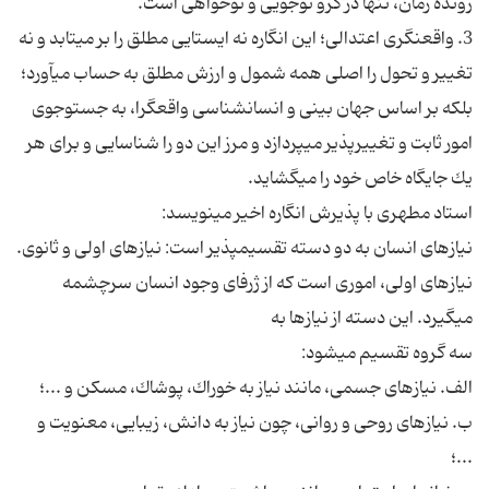
رونده زمان، تنها در گرو نوجويى و نوخواهى است.
3. واقع‏نگرى اعتدالى؛ اين انگاره نه ايستايى مطلق را بر مى‏تابد و نه
تغيير و تحول را اصلى همه شمول و ارزش مطلق به حساب مى‏آورد؛
بلكه بر اساس جهان بينى و انسان‏شناسى واقع‏گرا، به جست‏وجوى
امور ثابت و تغييرپذير مى‏پردازد و مرز اين دو را شناسايى و براى هر
يك جايگاه خاص خود را مى‏گشايد.
استاد مطهرى با پذيرش انگاره اخير مى‏نويسد:
نيازهاى انسان به دو دسته تقسيم‏پذير است: نيازهاى اولى و ثانوى.
نيازهاى اولى، امورى است كه از ژرفاى وجود انسان سرچشمه
مى‏گيرد. اين دسته از نيازها به‏
سه گروه تقسيم مى‏شود:
الف. نيازهاى جسمى، مانند نياز به خوراك، پوشاك، مسكن و ...؛
ب. نيازهاى روحى و روانى، چون نياز به دانش، زيبايى، معنويت و
...؛