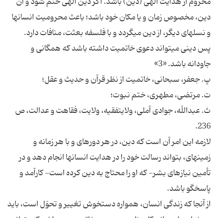
محروم از هدايت الهى (دين) باشد. اگر دين الهى ختم شود و آن
دين، مخصوص زمان و يا مكان خود باشد؛ باعث محروميت انسان‏ها
و نسل‏هاى ديگر، از دين مى‏گردد و با فلسفه بعثت، منافات دارد.
پس دينى مى‏تواند دعوى خاتميت داشته باشد كه همگانى و
جاودانه باشد. «3»
پ. جعفر، سبحانى، خاتميت از نظر قرآن و حديث و عقل؛
ت. مرتضى، مطهرى، ختم نبوت؛
ث. عبداللّه، جوادى آملى، ولايت‏فقيه، ولايت، فقاهت و عدالت، ص
236.
لازمه اين امر آن است كه دين، در هر دوره‏اى و با هر زمانه و
زمينه‏اى، بتواند رسالت خود را در هدايت انسان‏ها انجام دهد و در
تأمين نيازهاى بشر- كه او را محتاج به دين كرده است- كارآمد و
پاسخگو باشد.
از آنجا كه زندگى انسان، همواره دستخوش تغيير و تحوّل است، بايد