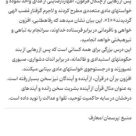
پس از رهايى از چنگال فرعون، اظهارنارضايتى از غذاى واحد نموده و
خواست‏هاى مادى متعددى مطرح كردند و لاجرم گرفتار غضب الهى
گرديدند» «1». اين بيان نشان مى‏دهد كه رفاه‏طلبى، افزون
خواهى و نافرمانى در برابر فرستاده خداوند، سرانجام به تباهى و
تيره‏بختى خواهد انجاميد.
اين درس بزرگى براى همه كسانى است كه پس از رهايى از بند
حكومت‏هاى استبدادى و ظالمانه، در برابر اندك دشوارى، صبورى
نمى‏ورزند و در جست‏وجوى خواست‏هاى مادى بى‏تابى مى‏كنند.
افزون بر آن در قرآن، از آينده و آيندگان نيز سخن بسيار رفته است.
به عنوان مثال قرآن از آينده بشريت سخن رانده و آينده‏اى
درخشان در سايه حاكميت توحيد، تقوا و عدالت را نويد داده است.
منبع :پرسمان/معارف