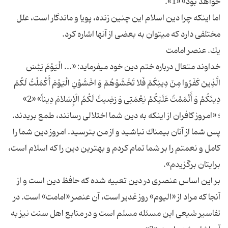
خواهد بود» «1».
اما اينكه چرا دين اسلام اين چنين زنده، پويا و ماندگار است، علل
مختلفى دارد كه مى‏توان به بعضى از آنها اشاره كرد.
يك. عنصر امامت‏
خداوند متعال درباره ختم دين خود مى‏فرمايد: «... الْيَوْمَ يَئِسَ
الَّذِينَ كَفَرُوا مِنْ دِينِكُمْ فَلا تَخْشَوْهُمْ وَ اخْشَوْنِ الْيَوْمَ أَكْمَلْتُ لَكُمْ
دِينَكُمْ وَ أَتْمَمْتُ عَلَيْكُمْ نِعْمَتِى وَ رَضِيتُ لَكُمُ الْإِسْلامَ دِيناً» «2»
؛ «امروز كافران از اينكه به دين شما اختلالى رسانند، طمع بريدند.
پس شما از آنان بيمناك نباشيد و از من بترسيد. امروز دين شما را
كامل و نعمتم را بر شما تمام كردم و بهترين دين را كه اسلام است،
برايتان برگزيدم».
بر اين اساس عنصرى در دين تعبيه شده كه حافظ دين است و از
آنجا كه مراد از «اليوم» روز غدير است، آن عنصر «امامت» است. در
تفاسير شيعى اين مسئله مسلم است و در منابع اهل سنت نيز به