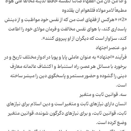
و اما من كان من الفقهاء صائنا لنفسه حافظاً لدينه مخالفاً على هواه
مطيعاً لامر مولاه فللعوام ان يقلدوه‏
«2»؛ «هركس از فقهاى امت من كه از نفس خود مواظبت و از دينش
پاسدارى كند، با هواى نفس مخالفت و فرمان مولاى خود را اطاعت
كند، سزاوار است كه ديگران از او پيروى كنند».
دو. عنصر اجتهاد
فرآيند «اجتهاد» به عنوان عاملى پايا و پويا در ادوار مختلف تاريخ و در
برخورد با مسائل هر عصر، راه استنباط و اكتشاف عالمانه معارف
دينى را گشوده و حضور مستمر و پاسخ‏گوى دين را ميسّر ساخته
است.
سه. قوانين ثابت و متغير
انسان داراى نيازهاى ثابت و متغير است و دين اسلام براى نيازهاى
ثابت، قوانين ثابت، و براى نيازهاى دگرگون شونده، قوانين متغير
وضع كرده است.