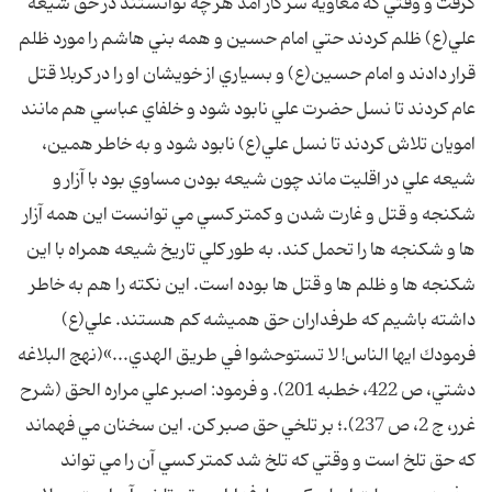
گرفت و وقتي كه معاويه سر كار آمد هر چه توانستند در حق شيعه
علي(ع) ظلم كردند حتي امام حسين و همه بني هاشم را مورد ظلم
قرار دادند و امام حسين(ع) و بسياري از خويشان او را در كربلا قتل
عام كردند تا نسل حضرت علي نابود شود و خلفاي عباسي هم مانند
امويان تلاش كردند تا نسل علي(ع) نابود شود و به خاطر همين،
شيعه علي در اقليت ماند چون شيعه بودن مساوي بود با آزار و
شكنجه و قتل و غارت شدن و كمتر كسي مي توانست اين همه آزار
ها و شكنجه ها را تحمل كند. به طور كلي تاريخ شيعه همراه با اين
شكنجه ها و ظلم ها و قتل ها بوده است. اين نكته را هم به خاطر
داشته باشيم كه طرفداران حق هميشه كم هستند. علي(ع)
فرمودك ايها الناس! لا تستوحشوا في طريق الهدي...»(نهج البلاغه
دشتي، ص 422، خطبه 201). و فرمود: اصبر علي مراره الحق (شرح
غرر، ج 2، ص 237).؛ بر تلخي حق صبر كن. اين سخنان مي فهماند
كه حق تلخ است و وقتي كه تلخ شد كمتر كسي آن را مي تواند