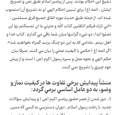
تبليغ اين احكام بودند. پس از پيامبر اسلام طبق نص و تصريح
ايشان , ائمه (ع) براي تبيين احكام الهي (و نه تشريع آن) منصوب
شده اند. از جمله طبق حديث مورد اتفاق جميع فرق مسلمين :
«اني تارك فيكم الثقلين كتاب الله و عترتي ما ان تمسكتم بها لن
تضلوا ابدا ; دو شيء گرانبها ميان شما باقي مي گذارم : كتاب خدا و
اهل بيتم , مادامي كه به اين دو چنگ بزنيد گمراه نخواهيد شد».
اگر ائمه (ع ) حكمي يا كيفيت عملي را بيان مي كنند, صرفا بيان
حكم الهي و نحوه عمل و سيره رسول اكرم (ص ) است و از پيش
خود چيزي را تشريع نمي كنند.
منشأ پيدايش برخي تفاوت ها در كيفيت نماز و
وضو، به دو عامل اساسي برمي گردد:
1- دور شدن از عصر حضور پيامبر اكرم (ص ) و پيدايش سؤالات
جديد: با رحلت رسول اسلام , دوران دسترسي به كسي كه مبين