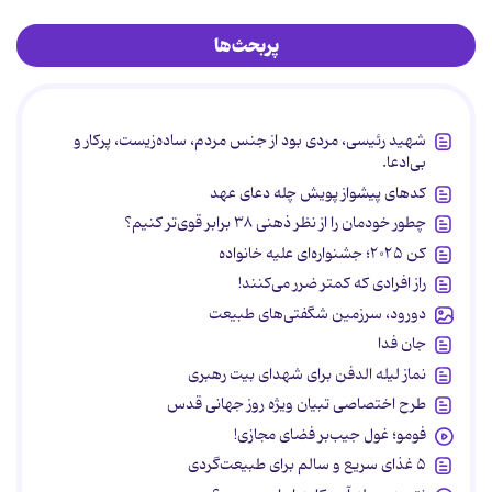
پربحث‌ها
شهید رئیسی، مردی بود از جنس مردم، ساده‌زیست، پرکار و
بی‌ادعا.
کدهای پیشواز پویش چله دعای عهد
چطور خودمان را از نظر ذهنی ۳۸ برابر قوی‌تر کنیم؟
کن ۲۰۲۵؛ جشنواره‌ای علیه خانواده
راز افرادی که کمتر ضرر می‌کنند!
دورود، سرزمین شگفتی‌های طبیعت
جان فدا
نماز لیله الدفن برای شهدای بیت رهبری
طرح اختصاصی تبیان ویژه روز جهانی قدس
فومو؛ غول جیب‌بر فضای مجازی!
۵ غذای سریع و سالم برای طبیعت‌گردی