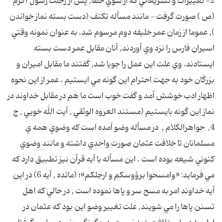
2- تغييرات و تشريعاتي كه از سوي خلفا, پس از رحلت رسول اكرم
(ص ) صورت گرفت - مانند مسأله تكتف (دست بسته نماز خواندن
), عموما از زمان عمر خليفه دوم مرسوم شد. به عنوان نمونه وقتي
اسيران فارس را نزد وي آوردند, آنان مقابل عمر دست بسته
ايستادند. وي علت اين عمل را جويا شد, گفتند ما مقابل اميران و
بزرگان خود به جهت احترام اين گونه مي ايستيم . عمر از اين نحوه
اظهار ادب خوشش آمد و گفت خوب است ما هم در مقابل خداوند در
نماز اين گونه بايستيم (مستند العروه الوثقي , آيت الله خويي , ج
4, جواهرالكلام , در مسأله وضو آمده است كه وضوي همه ي
مسلمانان تا خلافت عثمان صورت واحدي داشته و مانند وضوي
كنوني شيعه بوده است . اين مسأله با آيه قرآن نيز تطبيق دارد كه
مي فرمايد: «وامسحوا برؤوسكم و ارجلكم»؛ (مائده , آيه 6) در اين
آيه خداوند امر به مسح سر و پاها نموده است , در حالي كه اهل
تسنن پاها را مي شويند, علت تغيير وضو اين بود كه عثمان در