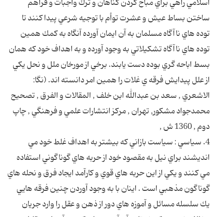
اسلامي راهي براي مباح كردن گناهان و ترك واجبات و فراهم
ساختن بساط عيش و عشرت توأم با توجيه شرعي پيدا كنند تا
توده هاي ناآگاه مسلمان به آن ايمان آورده آنگاه به كمك همين
توده هاي ناآگاه تشكيلاتي به وجود آورده و به اهداف خود كه همان
بسط اباحه گري بوده دست يابند. برخي از مورخان ملل و نحل يكي
از علل پيدايش فرقه ي غلات را همين امر دانسته اند. (نگا:
الاشعري , سعد بن عبدالله ابن خلف , المقالات و الفرق , تصحيح
محمدجواد مشكور, تهران , مركز انتشارات علمي و فرهنگي , چاپ
دوم , 1360 ش ,
4. سياسي : سياست بازاني كه بيشتر به اهداف غلط خود مي
انديشند براي نيل به مقصود خود از حربه هاي گوناگوني استفاده
مي كنند و يكي از اين حربه هاي قوي و كارآمد ايجاد فرق و نحله هاي
گوناگون مذهبي است . اينان با به وجود آوردن چنين فرقه هايي
يك سلسله مسائل و آموزه هاي دور از ذهن و عقل را وارد جريان