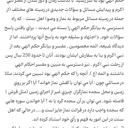
حكم الهي بود به سر رسيد. با گذشت زمان و دور شدن از عصر نبي
اكرم و پيدايش مسائل و سؤالات جديدي در زمينه هاي مختلف (از
جمله در زمينه مسائل مربوط به نماز و وضو) اهل سنت - كه راه
دسترسي به بيانگر حكم الهي را بسته مي ديدند - براي يافتن پاسخ
سؤالات خود, با اجتهاد و سليقه خود به پاسخ آنها پرداختند. اما از
ديدگاه شيعه، ائمه معصومين , مفسر و بيانگر حكم الهي بعد از
نبي اكرم و بنا به سفارش ايشان بودند. آنان تا حدود 250 سال پس
از رحلت نبي اكرم , نيز دسترسي به مبين و مفسر احكام الهي
داشتند و ائمه (ع ), آنچه را كه حكم الهي بود تبيين مي كردند; مثلا
در مسائلي چون : آيا مي توان با كفش نماز خواند؟ آيا اگر بر روي
زمين و محل سجده نمازگزار, چيزي غير از اجزاي زمين (مثل فرش )
فاصله شود, مي توان بر آن سجده كرد يا نه ؟ آيا خواندن سوره هايي
كه سجده واجب دارد در قرائت نماز جايز است و..., در حالي كه اهل
سنت در اين امور به فهم و رأي خود استناد كرده اند.