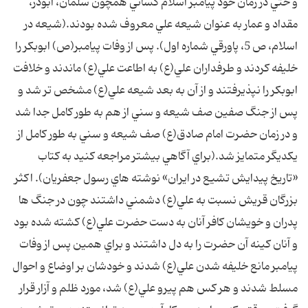
و حتي در زمان خود پيامبر اسلام كساني همچون سلمان، ابوذر،
مقداد و عمار به عنوان شيعه علي معروف شده بودند.(شيعه در
اسلام، ص 5، پاورقي شماره اول). پس از وفات پيامبر(ص) ابوبكر را
خليفه كردند و طرفداران علي(ع) به اطاعت علي(ع) ماندند و خلافت
ابوبكر را نپذيرفتند و از آن به بعد شيعه علي(ع) مشخص تر شد و
پس از جنگ صفين صف شيعه و سني از هم به طور كامل جدا شد
و در زمان حضرت امام صادق(ع) صف شيعه و سني به طور كامل از
يكديگر متمايز شد.(براي آگاهي بيشتر مراجعه كنيد به كتاب
«تاريخ پيدايش تشيع در ايران» نوشته هاي رسول جعفريان). اكثر
بزرگان قريش نسبت به علي(ع) دشمني داشتند چون در جنگ ها
پدران و خويشان كافر آنان به دست حضرت علي(ع) كشته شده بود
و آنان كينه آن حضرت را به دل داشتند و براي همين پس از وفات
پيامبر مانع خليفه شدن علي(ع) شدند و خودشان بر اوضاع و احوال
مسلط شدند و هر كس هم پيرو علي(ع) شد، مورد ظلم و آزار قرار