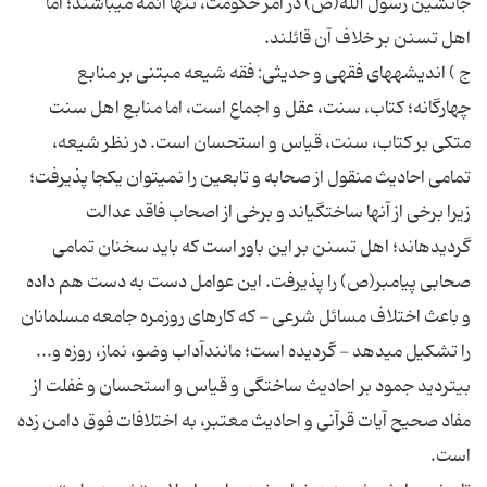
جانشين رسول الله(ص) در امر حكومت، تنها ائمه مى‏باشند؛ اما
اهل تسنن بر خلاف آن قائلند.
ج ) انديشه‏هاى فقهى و حديثى: فقه شيعه مبتنى بر منابع
چهارگانه؛ كتاب، سنت، عقل و اجماع است، اما منابع اهل سنت
متكى بر كتاب، سنت، قياس و استحسان است. در نظر شيعه،
تمامى احاديث منقول از صحابه و تابعين را نمى‏توان يكجا پذيرفت؛
زيرا برخى از آنها ساختگى‏اند و برخى از اصحاب فاقد عدالت
گرديده‏اند؛ اهل تسنن بر اين باور است كه بايد سخنان تمامى
صحابى پيامبر(ص) را پذيرفت. اين عوامل دست به دست هم داده
و باعث اختلاف مسائل شرعى - كه كارهاى روزمره جامعه مسلمانان
را تشكيل مى‏دهد - گرديده است؛ مانندآداب وضو، نماز، روزه و...
بى‏ترديد جمود بر احاديث ساختگى و قياس و استحسان و غفلت از
مفاد صحيح آيات قرآنى و احاديث معتبر، به اختلافات فوق دامن زده
است.