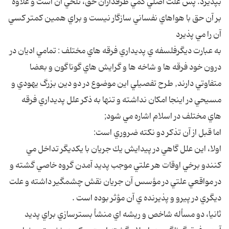
بپذيرد. پس علت اصلي كمي طرفداران حق، تلخي آن است و علاوه
بر آن حق با هواهاي نفساني سازگار نيست و براي همين كمتر كسي
آن را مي پذيرد
به عبارت ديگرفلسفه ي پديداري فرقه هاي مختلف : تمامي اديان در
درون خود فرقه ها و شاخه ها و گرايش هاي گوناگون و بعضا
متفاوتي دارند, طرح تفصيلي اين موضوع در دو دين بزرگ يهودي و
مسيحي در اينجا امكان نداشته و تنها به ذكر علل پديداري فرقه
هاي مختلف در اسلام اشاره مي شود;
اما قبل از آن تذكر دو نكته ضروري است:
اولا، اين علل گاهي در پيدايش يك جريان با يكديگر تداخل مي
كنندو برخي اوقات هر علتي موجب پديد آمدن گروه خاصي گشته و
در مواقعي علتي در مؤسس آن جريان نقش چشمگير داشته و علت
ديگري در پيرو و پذيرنده ي آن مؤثر بوده است .
ثانيا، دو مسأله شاخص و ريشه اي منشأ بسترسازي براي پديد