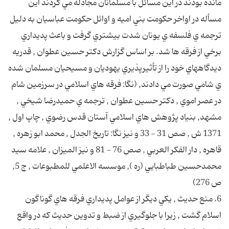
مانده بودند در اين مسائل با مسلمانان مجادله مي كردند اين
مسأله در اواخر حكومت بني اميه و اوائل حكومت عباسيان به دليل
ترجمه ي فلسفه ي يونان شدت بيشتري گرفت و باعث پديداري
برخي از فرقه ها شد. بر اساس گزارش دكتر حسين عطوان , قدريه
ديدگاههاي خود را از تأثيرپذيري يهوديان و مسيحيان مسلمان شده
ي شامي صورت مي دادند, (نگا: فرقه هاي اسلامي در سرزمين شام
در عصر اموي , دكتر حسين عطوان , ترجمه ي حميدرضا شيخي ,
مشهد, بنياد پژوهش هاي اسلامي آستان قدس رضوي , چاپ اول ,
1371 ش , صص 31 - 33 و نيز نگا: تاريخ الجدل , محمد ابو زهره ,
قاهره , دار الفكر العربي , صص 76 - 81 و نيز الميزان , علامه سيد
محمدحسين طباطبايي (ره ), موسسه الاعلمي للمطبوعات , ج 5,
ص 276)
6. منع حديث , يكي ديگر از عوامل پديداري فرقه هاي گوناگون
اسلام گشت , زيرا با جلوگيري از ضبط و تدوين حديث كه در واقع