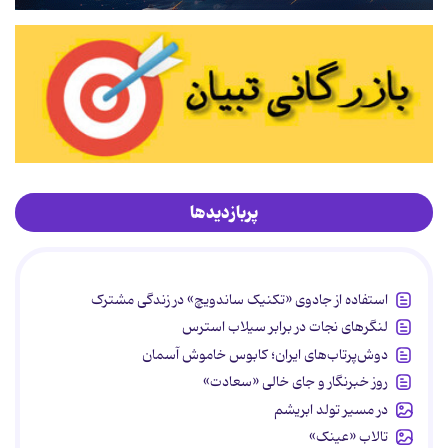
پربازدیدها
استفاده از جادوی «تکنیک ساندویچ» در زندگی مشترک
لنگرهای نجات در برابر سیلاب استرس
دوش‌پرتاب‌های ایران؛ کابوس خاموش آسمان
روز خبرنگار و جای خالی «سعادت»
در مسیر تولد ابریشم
تالاب «عینک»