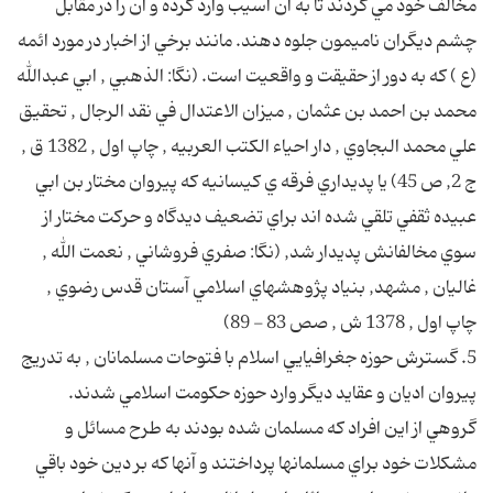
مخالف خود مي كردند تا به آن آسيب وارد كرده و آن را در مقابل
چشم ديگران ناميمون جلوه دهند. مانند برخي از اخبار در مورد ائمه
(ع ) كه به دور از حقيقت و واقعيت است. (نگا: الذهبي , ابي عبدالله
محمد بن احمد بن عثمان , ميزان الاعتدال في نقد الرجال , تحقيق
علي محمد البجاوي , دار احياء الكتب العربيه , چاپ اول , 1382 ق ,
ج 2, ص 45) يا پديداري فرقه ي كيسانيه كه پيروان مختار بن ابي
عبيده ثقفي تلقي شده اند براي تضعيف ديدگاه و حركت مختار از
سوي مخالفانش پديدار شد, (نگا: صفري فروشاني , نعمت الله ,
غاليان , مشهد, بنياد پژوهشهاي اسلامي آستان قدس رضوي ,
چاپ اول , 1378 ش , صص 83 - 89)
5. گسترش حوزه جغرافيايي اسلام با فتوحات مسلمانان , به تدريج
پيروان اديان و عقايد ديگر وارد حوزه حكومت اسلامي شدند.
گروهي از اين افراد كه مسلمان شده بودند به طرح مسائل و
مشكلات خود براي مسلمانها پرداختند و آنها كه بر دين خود باقي