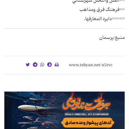
==الملل والنحلل شهرستاني
==فرهنگ فرق ومذاهب
=====دايره المعارفها.
منبع:پرسمان