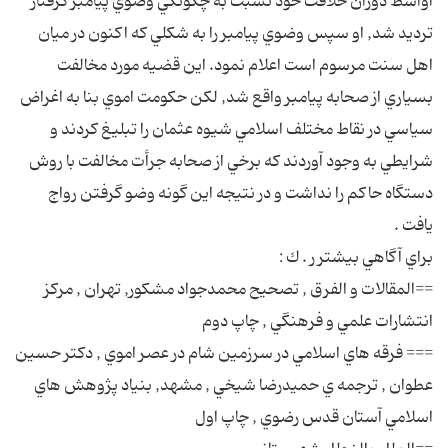
اواسط دوران خلافت خود نسبت به چگونگي وضوي پيامبر گرفتار
ترديد شد, او سپس وضوي پيامبر را به شكلي كه اكنون در ميان
اهل سنت مرسوم است اعلام نمود. اين قضيه مورد مخالفت
بسياري از صحابه پيامبر واقع شد, لكن حكومت اموي بنا به اغراض
سياسي در نقاط مختلف اسلامي شيوه عثمان را تبليغ كردند و
شرايطي به وجود آوردند كه برخي از صحابه جرأت مخالفت با روش
دستگاه حاكم را نداشت و در نتيجه اين گونه وضو گرفتن رواج
يافت .
براي آگاهي بيشتر ر . ك :
==المقالات و الفرق , تصحيح محمدجواد مشكور, تهران , مركز
انتشارات علمي و فرهنگي , چاپ دوم
=== فرقه هاي اسلامي در سرزمين شام در عصر اموي , دكتر حسين
عطوان , ترجمه ي حميدرضا شيخي , مشهد, بنياد پژوهش هاي
اسلامي آستان قدس رضوي , چاپ اول