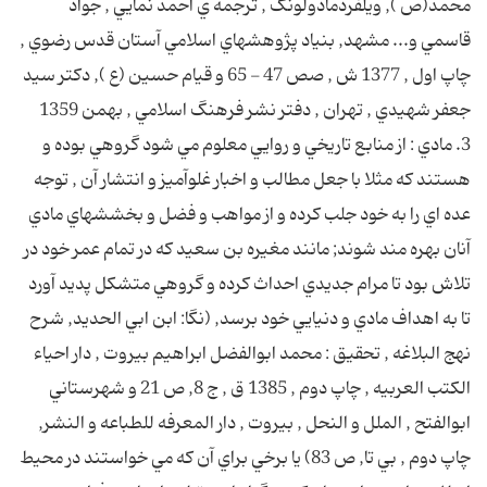
محمد(ص ), ويلفردمادولونگ , ترجمه ي احمد نمايي , جواد
قاسمي و... مشهد, بنياد پژوهشهاي اسلامي آستان قدس رضوي ,
چاپ اول , 1377 ش , صص 47 - 65 و قيام حسين (ع ), دكتر سيد
جعفر شهيدي , تهران , دفتر نشر فرهنگ اسلامي , بهمن 1359
3. مادي : از منابع تاريخي و روايي معلوم مي شود گروهي بوده و
هستند كه مثلا با جعل مطالب و اخبار غلوآميز و انتشار آن , توجه
عده اي را به خود جلب كرده و از مواهب و فضل و بخششهاي مادي
آنان بهره مند شوند; مانند مغيره بن سعيد كه در تمام عمر خود در
تلاش بود تا مرام جديدي احداث كرده و گروهي متشكل پديد آورد
تا به اهداف مادي و دنيايي خود برسد, (نگا: ابن ابي الحديد, شرح
نهج البلاغه , تحقيق : محمد ابوالفضل ابراهيم بيروت , دار احياء
الكتب العربيه , چاپ دوم , 1385 ق , ج 8, ص 21 و شهرستاني
ابوالفتح , الملل و النحل , بيروت , دار المعرفه للطباعه و النشر,
چاپ دوم , بي تا, ص 83) يا برخي براي آن كه مي خواستند در محيط