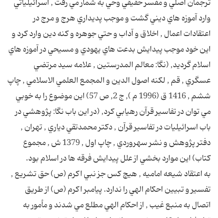
ترجمان اصلي و مفسر حقيقي وحي به شمار مي رفت , اسرائيلياتي
وارد آموزه هاي ديني گشت و موجب پديداري هرج و مرج در
اعتقادات اعمال , اخلاق و آداب و حتي جوهره و كنه دين وارد كرد و
اين خود موجب پيدايش بدعت هاي يهودي و مسيحي در آموزه هاي
اسلام گرديد, (نگا: معالم المدرستين , علامه سيد مرتضي
عسگري , قم , لكنه اصول الدين و المجمع العلمي الاسلامي , چاپ
ششم , 1416 ق (1996 م ), ج 2, ص 57) اين موضوع را به خوبي
مي توان در تفاسير قرآن رهيابي كرد, (در اين باب نگا: پژوهشي در
باب اسرائيليات در تفاسير قرآن , دكتر محمدتقي دياري , تهران ,
دفتر پژوهش و نشر سهروردي , چاپ اول , 1379 ش , مجموع
كتاب) اين موارد بخشي از علل پيدايش فرقه ها در اسلام بود.
به اعتقاد شيعه اماميه , هيچ كس جز نبي اكرم (ص) حق تشريع ,
تفسير و تبيين احكام الهي را ندارد. پيامبر اكرم (ص) از طريق
اتصال به منبع غيب , از احكام الهي مطلع مي شدند و مأمور به