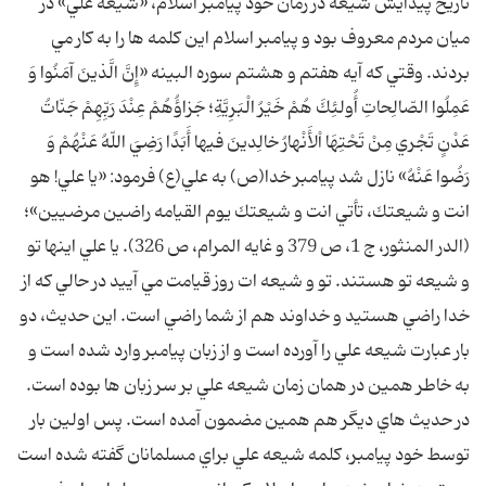
تاريخ پيدايش شيعه در زمان خود پيامبر اسلام، «شيعه علي» در
ميان مردم معروف بود و پيامبر اسلام اين كلمه ها را به كار مي
بردند. وقتي كه آيه هفتم و هشتم سوره البينه «إِنَّ الَّذينَ آمَنُوا وَ
عَمِلُوا الصّالِحاتِ أُولئِكَ هُمْ خَيْرُ الْبَرِيَّةِ؛ جَزاؤُهُمْ عِنْدَ رَبِّهِمْ جَنّاتُ
عَدْنٍ تَجْري مِنْ تَحْتِهَا اْلأَنْهارُ خالِدينَ فيها أَبَدًا رَضِيَ اللّهُ عَنْهُمْ وَ
رَضُوا عَنْهُ» نازل شد پيامبر خدا(ص) به علي(ع) فرمود: «يا علي! هو
انت و شيعتك، تأتي انت و شيعتك يوم القيامه راضين مرضيين»؛
(الدر المنثور، ج 1، ص 379 و غايه المرام، ص 326). يا علي اينها تو
و شيعه تو هستند. تو و شيعه ات روز قيامت مي آييد در حالي كه از
خدا راضي هستيد و خداوند هم از شما راضي است. اين حديث، دو
بار عبارت شيعه علي را آورده است و از زبان پيامبر وارد شده است و
به خاطر همين در همان زمان شيعه علي بر سر زبان ها بوده است.
در حديث هاي ديگر هم همين مضمون آمده است. پس اولين بار
توسط خود پيامبر، كلمه شيعه علي براي مسلمانان گفته شده است