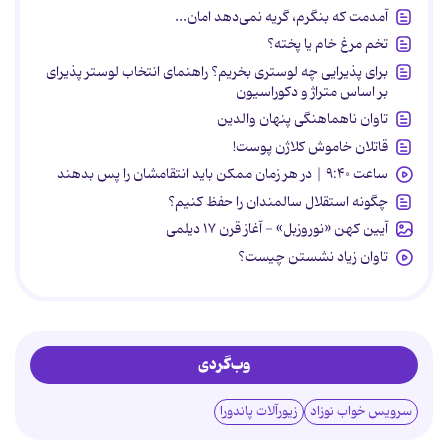
آمدمت که بنگرم، گریه نمی‌دهد امان...
تخم مرغ خام یا پخته؟
برای پذیرایی چه لوستری بخریم؟ راهنمای انتخاب لوستر پذیرای
بر اساس متراژ و دکوراسیون
تاوان ناهماهنگی پنهان والدین
قاتلان خاموش کلاژن پوست!
ساعت ۹:۴۰ | در هر زمان ممکن باید انتقامشان را پس بدهند
چگونه استقلال سالمندان را حفظ کنیم؟
آیین کهن «نوروزبل» - آغاز قرن ۱۷ دیلمی
تاوان زیاد نشستن چیست؟
وب‌گردی
سرویس خواب نوزاد
زیورآلات پاندورا