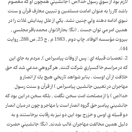
لازم بود از سوي رسول خدا(ص ) جانشيني همچون او كه معصوم
باشد كار را به عنوان امامت مسلمين و تبيين معارف قرآن و سنت
نبوي ادامه دهند ولي چنين نشد. يكي از علل پيدايش غلات را در
همين امر مي توان جست , (نگا: بحارالانوار, محمدباقر مجلسي ,
بيروت مؤسسه الوفاء, چاپ دوم , 1983 م , ج 25, ص 288, روايت
44).
2. تعصبات قبيله اي : پس از وفات پيامبر(ص ), مردم به جاي اين
كه در مراسم خاكسپاري شركت كنند, هر گروهي مدعي شد كه حق
خلافت از آن اوست . بنابر شواهد تاريخي هيچ يك از انصار و
مهاجران در تعيين جانشين پيامبر(ص ) از قرآن و سنت رسول
خدا(ص ) يا از مصلحت امت سخن نگفت , بلكه سخن در اين بود كه
جانشيني پيامبر حق گروه انصار است يا مهاجر و چون در ميان انصار
دو قبيله ي اوس و خزرج بود اين دو نيز به رقابت برخاستند و به
دليل همين مخالفت مهاجران غالب شدند, (نگا: جانشيني حضرت