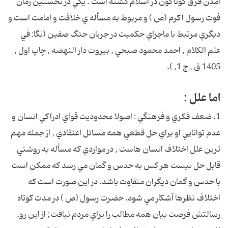
آمدن فرق گوناگون در اسلام گشته است . يكي در نخستين زمان
فوت رسول اكرم (ص ) و مربوط به مسأله ي خلافت و امامت است و
ديگري مرتبط با ماجراي حكميت در جريان جنگ صفين (نگا: في
علم الكلام , احمد محمود صبحي , بيروت دار النهضه , چاپ اول ,
1405 ق , ج 1, ).
اما علل :
1. ضعف فكري و فرهنگي : اصولا محدوديت قواي ادراكي انسان و
عدم توانايي او براي حل قطعي همه مسائل اعتقادي , از جمله مهم
ترين علل اختلاف انسان هاست , در مواردي كه مسأله به روشني
قابل حل نيست هر كس به حدس و گمان مي رسد كه ممكن است
با حدس و گمان ديگران متفاوت باشد. در اين صورت است كه
اختلاف نظرها آشكار مي شود. حضرت رسول (ص ) در مدت كوتاه
رسالتش فرصت بيان همه مطالب را براي مردم نيافت ; از اين رو,