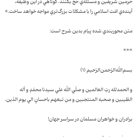
حرمين شريفين و مسئله‌ي حج بکنند. کوتاهي در اين وظيفه،
آينده‌ي امّت اسلامي را با مشکلات بزرگ‌تري مواجه خواهد ساخت.»
متن محوربندي شده پيام بدين شرح است:
***
بسم‌الله‌الرّحمن‌الرّحيم‌ (۱)
و الحمدلله ربّ العالمين و صلّي الله علي سيدنا محمّدٍ و آله
الطّيبين و صحبه المنتجبين و من تبعهم باحسانٍ الي يوم الدّين.
برادران و خواهران مسلمان در سراسر جهان!