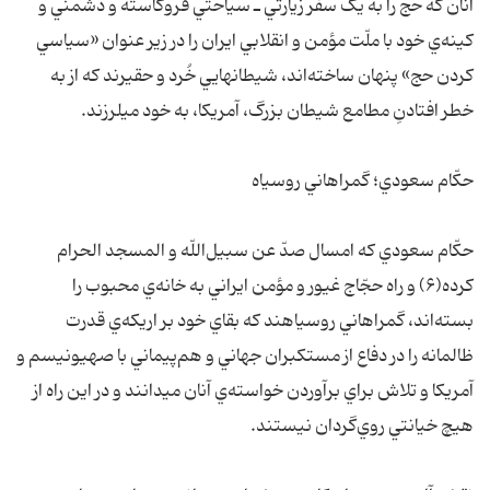
آنان که حج را به يک سفر زيارتي ـ سياحتي فروکاسته و دشمني و
کينه‌ي خود با ملّت مؤمن و انقلابي ايران را در زير عنوان «سياسي
کردن حج» پنهان ساخته‌اند، شيطانهايي خُرد و حقيرند که از به
خطر افتادنِ مطامع شيطان بزرگ، آمريکا، به خود ميلرزند.
حکّام سعودي؛ گمراهاني روسياه
حکّام سعودي که امسال صدّ عن سبيل‌اللّه و المسجد الحرام
کرده(۶) و راه حجّاج غيور و مؤمن ايراني به خانه‌ي محبوب را
بسته‌اند، گمراهاني روسياهند که بقاي خود بر اريکه‌ي قدرت
ظالمانه را در دفاع از مستکبران جهاني و هم‌پيماني با صهيونيسم و
آمريکا و تلاش براي برآوردن خواسته‌ي آنان ميدانند و در اين راه از
هيچ خيانتي روي‌گردان نيستند.