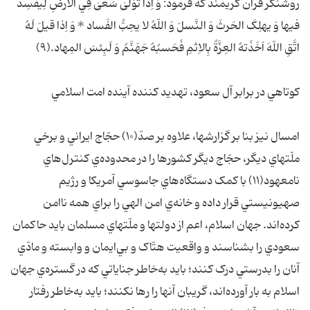
روشنگر قرآن کريمند که فرمود: وَ اِذا تَوَلّىٰ سَعىٰ فِي الاَرضِ لِيفسِدَ
فيها وَ يهلِکَ الحَرثَ وَ النَّسلَ وَ اللّهُ لا يحِبُّ الفَساد * وَ اِذا قيلَ لَهُ
اتَّقِ اللّهَ اَخَذَتهُ العِزَّةُ بِالاِثمِ فَحَسبُه‌ُ جَهَنَّمُ وَ لَبِئسَ المِهاد.(۹)
کوتاهي در برابر آل سعود، تهديد کننده آينده امت اسلامي
امسال نيز بنا بر گزارشها، علاوه بر صدّ(۱۰) حجّاج ايراني و برخي
ملّتهاي ديگر، حجّاج ديگر کشورها را در محدوده‌ي کنترل‌هاي
نامعهود(۱۱) با کمک دستگاه‌هاي جاسوسي آمريکا و رژيم
صهيونيستي قرار داده و خانه‌ي امن الهي را براي همه ناامن
کرده‌اند. جهان اسلام، اعم از دولتها و ملّتهاي مسلمان بايد حاکمان
سعودي را بشناسند و واقعيت هتّاک و بي‌ايمان و وابسته و مادّي
آنان را بدرستي درک کنند؛ بايد به‌خاطر جناياتي که در گستره‌ي جهان
اسلام به بار آورده‌اند، گريبان آنها را رها نکنند؛ بايد به‌خاطر رفتار