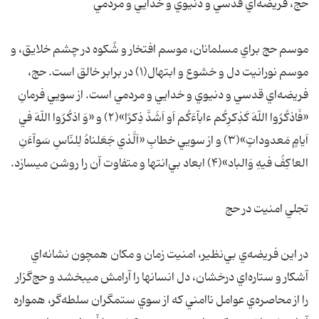
حج، فريضه‌اي قدسي و دنيوي و خدايي و مردمي
موسم حج براي مسلمانان، موسم افتخار و شُکوه در چشم خلايق، و
موسم نورانيت دل و خشوع و ابتهال(۱) در برابر خالق است. حج،
فريضه‌اي قدسي و دنيوي و خدايي و مردمي است. از سويي فرمانِ
«فَاذکُرُوا اللّهَ کَذِکرِکُم ءابآءَکُم اَو اَشَدَّ ذِکرًا»(۲) و «وَ اذکُرُوا اللّهَ في
اَيامٍ مَعدوداتٍ»(۳) و از سويي خطابِ «اَلَّذي جَعَلناهُ لِلنّاسِ سَوآءَنِ
العاکِفُ فيهِ وَالباد»(۴) ابعاد بي‌انتها و متفاوت آن را روشن ميسازد.
تجلي امنيت در حج
در اين فريضه‌ي بي‌نظير، امنيت زمان و مکان همچون نشانه‌اي
آشکار و ستاره‌اي درخشان، دل انسانها را آرامش ميبخشد و حج‌گزار
را از محاصره‌ي عوامل ناامني که از سوي ستمگران سلطه‌گر، همواره