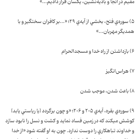
مقيم در آنجا و باديه‌نشين، يکسان قرار داديم...»
۵) سوره‌ي فتح، بخشي از آيه‌ي ۲۹؛ «...بر کافران سختگير و با
همديگر مهربان...»
۶) بازداشتن از راه خدا و مسجدالحرام
۷) هراس‌انگيز
۸) باعث شدن، موجب شدن
۹) سوره‌ي بقره، آيه‌ي ۲۰۵ و ۲۰۶؛ «و چون برگردد [يا رياستي يابد]
کوشش ميکند که در زمين فساد نمايد و کشت و نسل را نابود سازد
و خداوند تباهکاري را دوست ندارد. چون به او گفته شود «از خدا