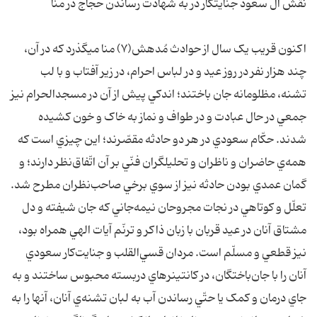
نقش آل سعود جنايتکار در به شهادت رساندن حجاج در منا
اکنون قريب يک سال از حوادث مُدهش(۷) منا ميگذرد که در آن،
چند هزار نفر در روز عيد و در لباس احرام، در زير آفتاب و با لب
تشنه، مظلومانه جان باختند؛ اندکي پيش از آن در مسجدالحرام نيز
جمعي در حال عبادت و در طواف و نماز به خاک و خون کشيده
شدند. حکّام سعودي در هر دو حادثه مقصّرند؛ اين چيزي است که
همه‌ي حاضران و ناظران و تحليلگران فنّي بر آن اتّفاق‌نظر دارند؛ و
گمان عمدي بودن حادثه نيز از سوي برخي صاحب‌نظران مطرح شد.
تعلّل و کوتاهي در نجات مجروحان نيمه‌جاني که جان شيفته و دل
مشتاق آنان در عيد قربان با زبان ذاکر و ترنّم آيات الهي همراه بود،
نيز قطعي و مسلّم است. مردان قسي‌القلب و جنايت‌کار سعودي
آنان را با جان‌باختگان، در کانتينرهاي دربسته محبوس ساختند و به
جاي درمان و کمک يا حتّي رساندن آب به لبان تشنه‌ي آنان، آنها را به