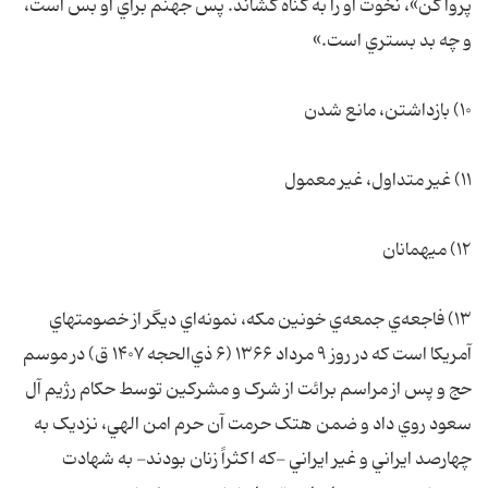
پروا کن»، نخوت او را به گناه کشاند. پس جهنّم براي او بس است،
و چه بد بستري است.»
۱۰) بازداشتن، مانع شدن
۱۱) غير متداول، غير معمول
۱۲) ميهمانان
۱۳) فاجعه‌ي جمعه‌ي خونين مکه، نمونه‌اي ديگر از خصومتهاي
آمريکا است که در روز ۹ مرداد ۱۳۶۶ (۶ ذي‌الحجه ۱۴۰۷ ق) در موسم
حج و پس از مراسم برائت از شرک و مشرکين توسط حکام رژيم آل
سعود روي داد و ضمن هتک حرمت آن حرم امن الهي، نزديک به
چهارصد ايراني و غير ايراني -که اکثراً زنان بودند- به شهادت