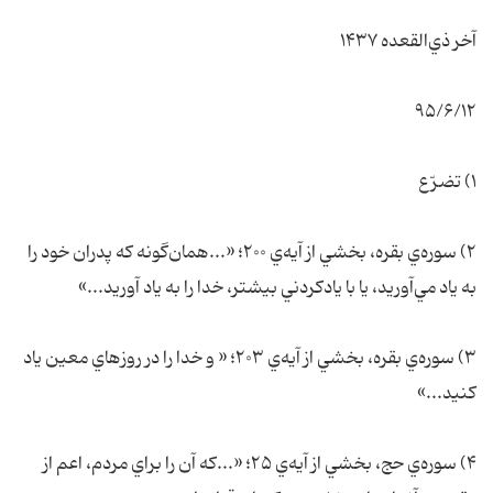
آخر ذي‌القعده ۱۴۳۷
۹۵/۶/۱۲
۱) تضرّع
۲) سوره‌ي بقره، بخشي از آيه‌ي ۲۰۰؛ «...همان‌گونه که پدران خود را
به ياد مي‌آوريد، يا با يادکردني بيشتر، خدا را به ياد آوريد...»
۳) سوره‌ي بقره، بخشي از آيه‌ي ۲۰۳؛ « و خدا را در روزهاي معين ياد
کنيد...»
۴) سوره‌ي حج، بخشي از آيه‌ي ۲۵؛ «...که آن را براي مردم، اعم از