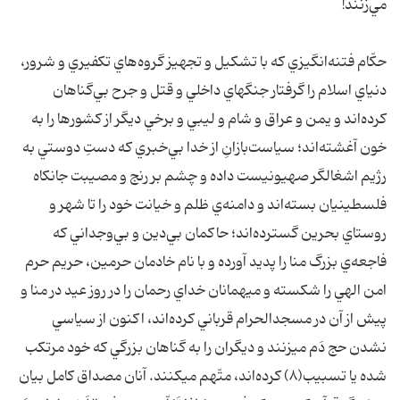
مي‌زنند!
حکّام فتنه‌انگيزي که با تشکيل و تجهيز گروه‌هاي تکفيري و شرور،
دنياي اسلام را گرفتار جنگهاي داخلي و قتل و جرح بي‌گناهان
کرده‌اند و يمن و عراق و شام و ليبي و برخي ديگر از کشورها را به
خون آغشته‌اند؛ سياست‌بازانِ از خدا بي‌خبري که دستِ دوستي به
رژيم اشغالگر صهيونيست داده و چشم بر رنج و مصيبت جانکاه
فلسطينيان بسته‌اند و دامنه‌ي ظلم و خيانت خود را تا شهر و
روستاي بحرين گسترده‌اند؛ حاکمان بي‌دين و بي‌وجداني که
فاجعه‌ي بزرگ منا را پديد آورده و با نام خادمان حرمين، حريم حرم
امن الهي را شکسته و ميهمانان خداي رحمان را در روز عيد در منا و
پيش از آن در مسجدالحرام قرباني کرده‌اند، اکنون از سياسي
نشدن حج دَم ميزنند و ديگران را به گناهان بزرگي که خود مرتکب
شده يا تسبيب(۸) کرده‌اند، متّهم ميکنند. آنان مصداق کامل بيان