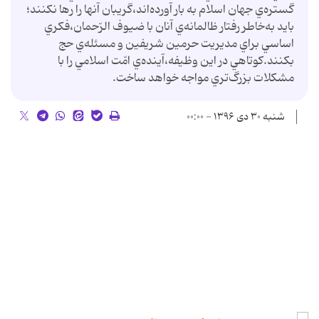
گستره‌ي جهان اسلام به بار آورده‌اند،گريبان آنها را رها نکنند؛
بايد به‌خاطر رفتار ظالمانه‌ي آنان با ضيوف الرّحمان،فکري
اساسي براي مديريت حرمين شريفين و مسئله‌ي حج
بکنند.کوتاهي در اين وظيفه،آينده‌ي امّت اسلامي را با
مشکلات بزرگ‌تري مواجه خواهد ساخت.
شنبه ۳۰ دی ۱۳۹۶ - ۰۰:۰۰