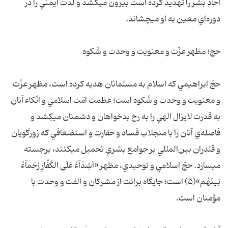
آحاد بشر را تهديد کرده است بيرون ميکشد و لذّت ايمني را در
دوره‌اي معين به او ميچشاند.
حج؛ مظهر عزّت و معنويت و وحدت و شُکوه
حجّ ابراهيمي که اسلام به مسلمانان هديه کرده است، مظهر عزّت
و معنويت و وحدت و شُکوه است؛ عظمت امّت اسلامي و اتّکاء آنان
به قدرت لايزال الهي را به رخ بدخواهان و دشمنان ميکِشد و
فاصله‌ي آنان را با منجلاب فساد و حقارت و استضعافي که زورگويان
و قلدران بين‌المللي بر جوامع بشري تحميل ميکنند، برجسته
ميسازد. حجّ اسلامي و توحيدي، مظهر «اَشِدّآءُ عَلَى الکُفّارِ رُحَمآءُ
بَينَهُم»(۵) است؛ جايگاه برائت از مشرکان و الفت و وحدت با
مؤمنان است.