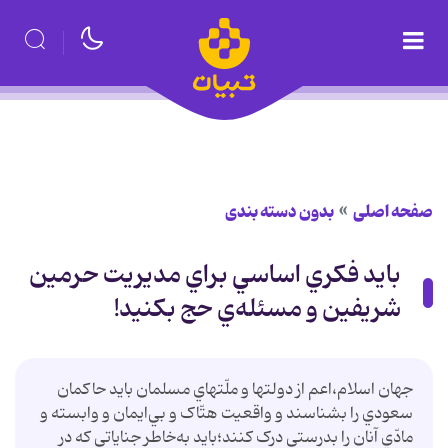
صفحه اصلی
بدون دسته بندی
بايد فکري اساسي براي مديريت حرمين
شريفين و مسئله‌ي حج بکنيد!
جهان اسلام،اعم از دولتها و ملّتهاي مسلمان بايد حاکمان
سعودي را بشناسند و واقعيت هتّاک و بي‌ايمان و وابسته و
مادّي آنان را بدرستي درک کنند؛بايد به‌خاطر جناياتي که در