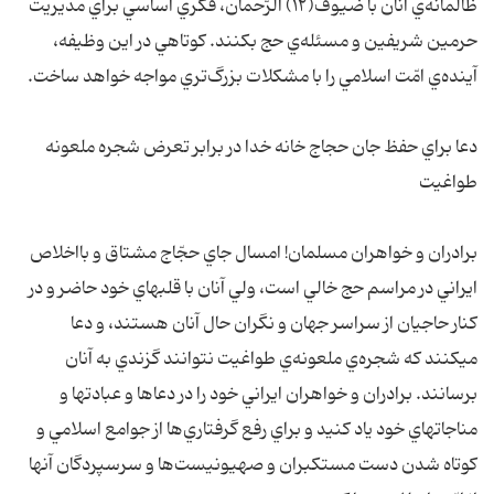
ظالمانه‌ي آنان با ضيوف(۱۲) الرّحمان، فکري اساسي براي مديريت
حرمين شريفين و مسئله‌ي حج بکنند. کوتاهي در اين وظيفه،
آينده‌ي امّت اسلامي را با مشکلات بزرگ‌تري مواجه خواهد ساخت.
دعا براي حفظ جان حجاج خانه خدا در برابر تعرض شجره ملعونه
طواغيت
برادران و خواهران مسلمان! امسال جاي حجّاج مشتاق و بااخلاص
ايراني در مراسم حج خالي است، ولي آنان با قلبهاي خود حاضر و در
کنار حاجيان از سراسر جهان و نگران حال آنان هستند، و دعا
ميکنند که شجره‌ي ملعونه‌ي طواغيت نتوانند گزندي به آنان
برسانند. برادران و خواهران ايراني خود را در دعاها و عبادتها و
مناجاتهاي خود ياد کنيد و براي رفع گرفتاري‌ها از جوامع اسلامي و
کوتاه شدن دست مستکبران و صهيونيست‌ها و سرسپردگان آنها