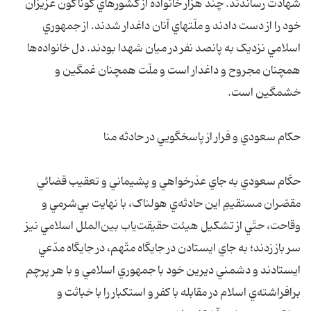
شهادت رساندند. چند هزار خانواده از کشورهاي گوناگون عزيزان
خود را از دست دادند و ملّتهاي آنان داغدار شدند. از جمهوري
اسلامي نزديک به پانصد نفر در ميان شهدا بودند. دل خانواده‌ها
همچنان مجروح و داغدار است و ملّت همچنان غمگين و
خشمگين است.
حکام سعودي و فرار از پاسخگويي در حادثه منا
حکّام سعودي به جاي عذرخواهي و پشيماني و تعقيب قضائي
مقصّران مستقيمِ اين حادثه‌ي هولناک، با نهايت بي‌شرمي و
وقاحت، حتّي از تشکيل هيئت حقيقت‌ياب بين‌الملل اسلامي نيز
سر باز زدند؛ به جاي ايستادن در جايگاه متّهم، در جايگاه مدّعي
ايستادند و دشمني ديرين خود با جمهوري اسلامي و با هر پرچم
برافراشته‌ي اسلام در مقابله با کفر و استکبار را با خباثت و