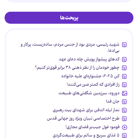
پربحث‌ها
شهید رئیسی، مردی بود از جنس مردم، ساده‌زیست، پرکار و
بی‌ادعا.
کدهای پیشواز پویش چله دعای عهد
چطور خودمان را از نظر ذهنی ۳۸ برابر قوی‌تر کنیم؟
کن ۲۰۲۵؛ جشنواره‌ای علیه خانواده
راز افرادی که کمتر ضرر می‌کنند!
دورود، سرزمین شگفتی‌های طبیعت
جان فدا
نماز لیله الدفن برای شهدای بیت رهبری
طرح اختصاصی تبیان ویژه روز جهانی قدس
فومو؛ غول جیب‌بر فضای مجازی!
۵ غذای سریع و سالم برای طبیعت‌گردی