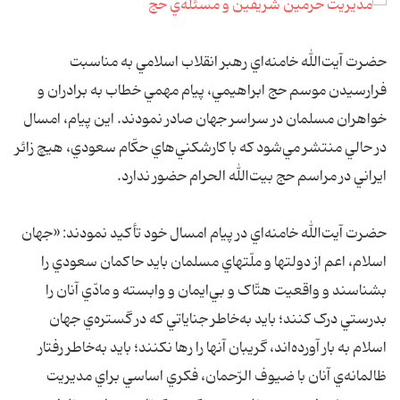
حضرت آيت‌الله خامنه‌اي رهبر انقلاب اسلامي به مناسبت
فرارسيدن موسم حج ابراهيمي، پيام مهمي خطاب به برادران و
خواهران مسلمان در سراسر جهان صادر نمودند. اين پيام، امسال
در حالي منتشر مي‌شود که با کارشکني‌هاي حکّام سعودي، هيچ زائر
ايراني در مراسم حج بيت‌الله الحرام حضور ندارد.
حضرت آيت‌الله خامنه‌اي در پيام امسال خود تأکيد نمودند: «جهان
اسلام، اعم از دولتها و ملّتهاي مسلمان بايد حاکمان سعودي را
بشناسند و واقعيت هتّاک و بي‌ايمان و وابسته و مادّي آنان را
بدرستي درک کنند؛ بايد به‌خاطر جناياتي که در گستره‌ي جهان
اسلام به بار آورده‌اند، گريبان آنها را رها نکنند؛ بايد به‌خاطر رفتار
ظالمانه‌ي آنان با ضيوف الرّحمان، فکري اساسي براي مديريت