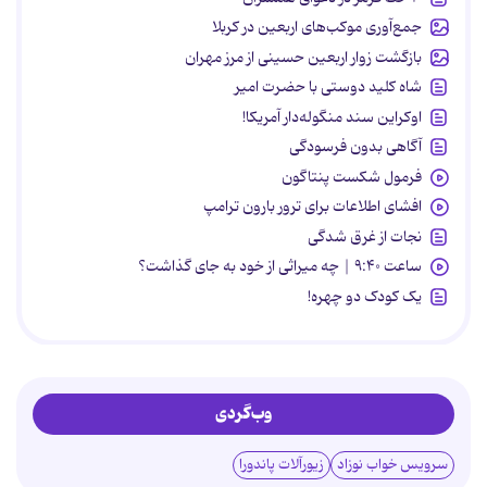
جمع‌آوری موکب‌های اربعین در کربلا
بازگشت زوار اربعین حسینی از مرز مهران
شاه کلید دوستی با حضرت امیر
اوکراین سند منگوله‌دار آمریکا!
آگاهی بدون فرسودگی
فرمول شکست پنتاگون
افشای اطلاعات برای ترور بارون ترامپ
نجات از غرق شدگی
ساعت ۹:۴۰ | چه میراثی از خود به جای گذاشت؟
یک کودک دو چهره!
وب‌گردی
سرویس خواب نوزاد
زیورآلات پاندورا