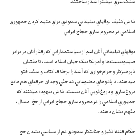
سَبُک‌سري بيشتر آشکار ساختند.
تلاش کثيف بوقهاي تبليغاتي سعودي براي متهم کردن جمهوري
اسلامي در محروم سازي حجاج ايراني
بوقهاي تبليغاتي آنان اعم از سياستمداراني که رفتار آنان در برابر
صهيونيست‌ها و آمريکا ننگ جهان اسلام است، تا مفتيان
ناپرهيزکار و حرام‌خواري که آشکارا برخلاف کتاب و سنّت فتوا
ميدهند، تا پادوهاي مطبوعاتي که حتّي وجدان حرفه‌اي هم مانع
دروغ‌سازي و دروغ‌گويي آنان نيست، تلاش بيهوده ميکنند که
جمهوري اسلامي را در محروم‌سازي حجّاج ايراني از حجّ امسال،
متّهم نشان دهند.
حکّام فتنه‌انگيز و جنايتکار سعودي دم از سياسي نشدن حج