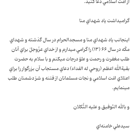
از امّت اسلامي دعا کنيد.
گراميداشت ياد شهداي منا
اينجانب ياد شهداي منا و مسجدالحرام در سال گذشته و شهداي
مکّه در سال ۶۶ (۱۳) را گرامي ميدارم و از خداي عزّوجلّ براي آنان
طلب مغفرت و رحمت و علوّ درجات ميکنم و با سلام به حضرت
بقيةالله اعظم (روحي له الفداء) دعاي مستجاب آن بزرگوار را براي
اعتلاي امّت اسلامي و نجات مسلمانان از فتنه و شرّ دشمنان طلب
مينمايم.
و باللّه التّوفيق و عليه التُّکلان
سيدعلي خامنه‌اي