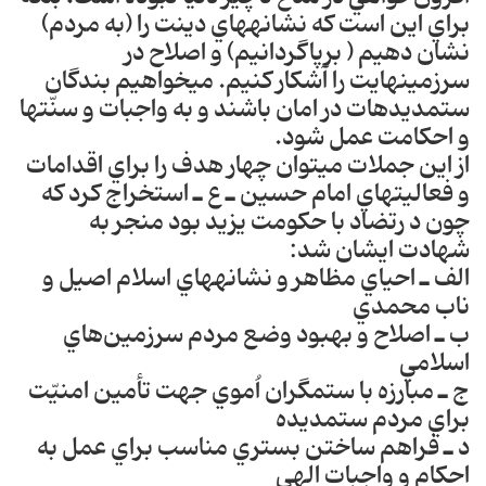
براي اين است كه نشانه‎هاي دينت را (به مردم)
نشان دهيم ( برپاگردانيم) و اصلاح در
سرزمين‎هايت را آشكار كنيم‎. مي‎خواهيم بندگان
ستمد‎يده‎ات در امان باشند و به واجبات و سنّت‎ها
و احكا‎مت عمل شود‎.
از اين جملات مي‎توان چهار هدف را براي اقدامات
و فعاليت‎هاي امام حسين ـ ع ـ استخراج كرد كه
چون د رتضاد با حكومت يزيد بود منجر به
شهادت ايشان شد:
الف ـ احياي مظاهر و نشانه‎هاي اسلام اصيل و
ناب محمدي
ب ـ ا‎صلاح و بهبود وضع مردم سرزمين‌هاي
اسلامي
ج ـ مبارزه با ستمگران اُموي جهت تأمين امنيّت
براي مردم ستمديده
د ـ فراهم ساختن بستري مناسب براي عمل به
احكام و واجبات الهي