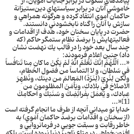
پيامدهاي سكوت در برابر جنايات امويان، از
خاموشي آنان در برابر سياست‎هاي دين‌ستيزانة
حاكمان اُموي انتقاد كرده و هرگونه همراهي و
سازش با آنان را گناه نابخشودني دانستند‎.
حضرت در پايان سخنان خود، هدف از اقدامات و
فعاليت‎هايش را برضدّ نظام ستم‎گر حاكم (كه
چند سال بعد خود را در قالب يك نهضت نشان
داد) چنين اعلام فرمودند‎:
«... اَللّهُمَّ اِ‎نَّكَ تَعْلَمُ انَّهُ لَمْ‎ يَكُنْ ما كان مِنا تَنافُساً
في سُلطان، و لا التماساً من فُضول الحُطا‎م،
ولكن لِنُُرِيَ (لِنَرُدَّ) المَعالمَ من دينك، ونُظهِرَ
الاصلاحَ في بلادك، ويَأْمَنَ المظلومونَ من
...»[1]
خدايا تو مي‎داني آنچه از طرف ما انجام گرفته است
(از سخنان و اقدامات برضدّ حاكمان اُمَوِي) به
خاطر رقابت و سبقت جويي در فرمانروايي و
افزون‌خواهي در متاع ناچيز دنيا نبوده است، بلكه