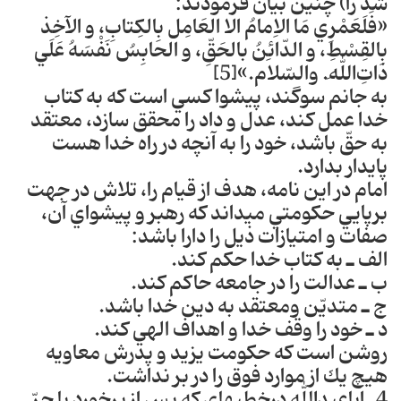
شد را) چنين بيان فرمودند:
«فَلَعَمْرِي مَا الاِمامُ الا العَامِل بِالكِتابِ، و الآخِذ
بِالقِسْطِ، و الدّائِنُ بالحَقِّ، و الحابِسُ نَفْسَهُ عَلَي
ذاتِ‌اللهِ. والسّلام.»[5]
به جانم سوگند، پيشوا كسي است كه به كتاب
خدا عمل كند، عدل و داد را محقق سازد، معتقد
به حقّ باشد، خود را به آنچه در راه خدا هست
پايدار بدارد‎.
امام در اين نامه، هدف از قيام را، تلاش در جهت
برپايي حكومتي مي‎داند كه رهبر و پيشواي آن،
صفات و امتيازات ذيل را دارا باشد:
الف ـ به كتاب خدا حكم كند‎.
ب ـ عدالت را در جامعه حاكم كند‎.
ج ـ متديّن ومعتقد به دين خدا باشد‎.
د ـ خود را وقف خدا و اهداف الهي كند‎.
روشن است كه حكومت يزيد و پدرش معاويه
هيچ يك از موارد فوق را در بر نداشت.
4ـ ابا‎عبدالله درخطبه‎اي كه پس از برخورد با حرّ