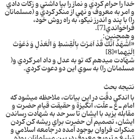
خدا را حرام كردي و نماز را بپا داشتي و زكات دادي
و امر به معروف و نهي از منكر كردي و (مسلمانان
را) با پند‎ و اندرز‎ نيكو، به راه روش خود،
فراخواندي‎.[7]
و همچنين:
«اَشْهَدُ اَنَّكَ قَدْ اَمَرْتَ بِالْقِسْطِ وَ الْعَدْلِ وَ دَعَوْتَ
اِلَيْهِما»[8]
شهادت مي‎دهم كه تو به عدل و داد امر كردي و(
مسلمانان را) به سوي اين دو دعوت كردي‎.
نتيجه بحث
با اندكي دقّت در اين بيانات، ملاحظه مي‎شود كه
امام ـ ع ـ علّت، انگيزة و حقيقت قيام حضرت و
مقابله يزيد با ايشان تا سر حد به شهادت رساندن
ايشان، تصميم آن حضرت براي ريشه كن كردن
منكرات فراوان بوجود آمده در جامعه اسلامي و
تبليغ و ترويج معروف در بين مسلمانان بوده