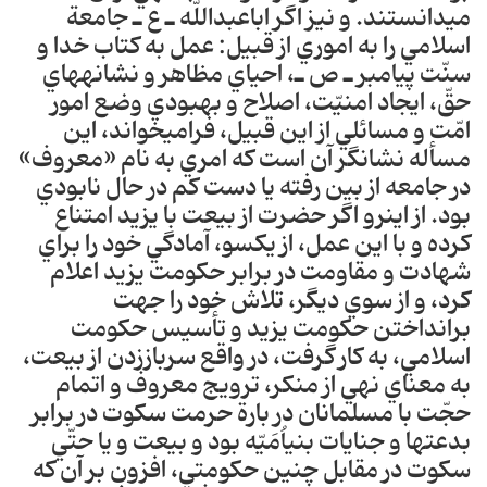
مي‎دانستند‎. و نيز اگر اباعبدالله ـ ع ـ جامعة
اسلامي را به اموري از قبيل: عمل به كتاب خدا و
سنّت پيامبر ـ ص ـ، احياي مظاهر و نشانه‎هاي
حقّ، ايجاد امنيّت، اصلاح و بهبودي وضع امور
امّت و مسائلي از اين قبيل، فرامي‎خواند، اين
مسأله نشان‎گر آن است كه امري به ‎نام «معروف»
در جامعه از بين رفته يا دست كم در حال نابودي
بود‎. از اين‎رو اگر حضرت از بيعت با يزيد امتناع
‎كرده و با اين عمل، از يك‎سو، آمادگي خود را براي
شهادت و مقاومت در برابر حكومت يزيد اعلام
‎كرد، و از سوي ديگر، تلاش خود را جهت
برانداختن حكومت يزيد و تأسيس حكومت
اسلامي، به كار ‎گرفت، در واقع سرباززدن از بيعت،
به معناي نهي از منكر، ترويج معروف و اتمام
حجّت با مسلمانان در بارة حرمت سكوت در برابر
بدعت‎ها و جنايات بني‎اُمَيّه بود و بيعت و يا حتّي
سكوت در مقابل چنين حكومتي، افزون بر آن كه