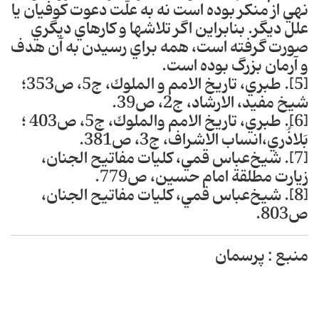
نهي از منكر بوده است نه به علّت دعوت كوفيان يا
علل ديگر‎. بنابراين اگر تلاش‎ها و كارهاي ديگري
صورت گرفته است، همه براي رسيدن به آن هدف
و آرمان بزرگ بوده است‎.
[5]. طبري، تاريخ الامم و الملوك، ج5، ص353؛
شيخ مفيد، الارشاد، ج2، ص39‎.
[6]. طبري، تاريخ الامم والملوك، ج5، ص403 ؛
بَلاذُري،انساب الاشراف، ج3، ص381.
[7]. شيخ‌عباس قمي، كليات مفاتيح الجنان،
زيارت مطلقة امام حسين، ص779‎.
[8]. شيخ‌عباس قمي، كليات مفاتيح الجنان،
ص803.
منبع : پرسمان