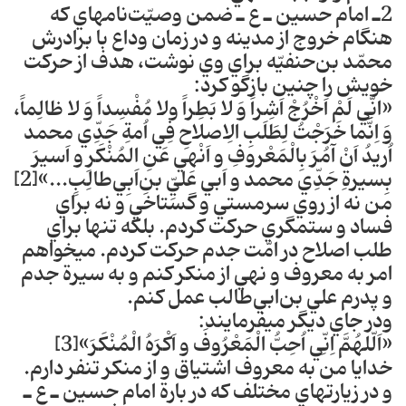
2ـ امام حسين ـ ع ـ ضمن وصيّت‌نامه‎اي كه
هنگام خروج از مدينه و در زمان وداع با برادرش
محمّد بن‌حنفيّه براي وي نوشت، هدف از حركت
خويش را چنين بازگو كرد:
«انِّي لَمْ‎ اَخْرُجْ اَشِراً وَ لا بَطِراً ولا مُفْسِد‎اً وَ لا ظالِماً،
وَ ‎اِنَّما خَرَجْتُ لِطَلَبِ الِاصلاحِ فِي اُمةِ جَدِّي محمد
اُريدُ اَنْ آمُرَ بِالْمَعْروفِ و اَنْهي عَنِ المُنْكَرِ و اَسيرَ
بِسيرةِ جَدِّي محمد و اَبي عَليِّ بنِ‌اَبِي‌طالِبٍ...»[2]
من نه از روي سرمستي و گستاخي و نه براي
فساد و ستم‎گري حركت كردم‎. بلكه تنها براي
طلب اصلاح در امّت جدم حركت كردم. مي‎خواهم
امر به معروف و نهي از منكر كنم و به سيرة جدم
و پدرم علي بن‌ابي‌طالب عمل كنم‎.
ودر جاي ديگر مي‎فرمايند‎:
«اَلّلهُمَّ اِنِّي اُحِبُّ الْمَعْرُوفَ و اَ‎كْرَهُ الْمُنْكَرَ»[3]
خدايا من به معروف اشتياق و از منكر تنفر دارم‎.
و در زيارت‎هاي مختلف كه در بارة امام حسين ـ ع ـ