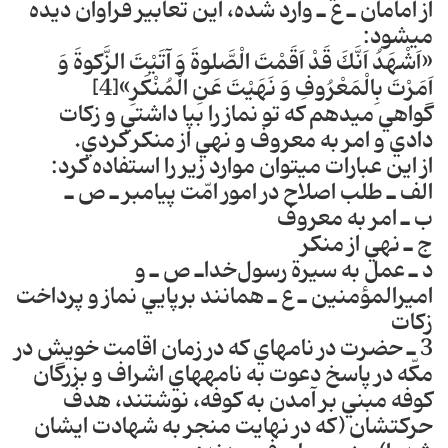
از امامان ـ ع ـ وارد شده، اين تعابير فراوان ديده
مي‎شود:
«اَشْهَدُ اَنَّكَ قَدْ اَقَمْتَ الْصَّلوةَ وَ آتَيْتَ الزَّكوةَ وَ
اَمَرْتَ بِالْمَعْرُوفِ وَ نَهَيْتَ عَنِ الْمُنْكَرِ»[4]
گواهي مي‎دهم كه تو نماز را بپا داشتي و زكات
دادي و امر به معروف و نهي از منكر كردي‎.
از اين عبارات مي‎توان موارد زير را استفاده ‎كرد‎:
الف ـ طلب اصلاح در امور امّت پيامبر ـ ص ـ
ب ـ امر به معروف
ج ـ نهي از منكر
د ـ عمل به سيرة رسول‌خداـ ص ـ و
اميرالمؤمنين ـ ع ـ همانند برپايي نماز و پرداخت
زكات
3 ـ حضرت در نامه‎اي كه در زمان اقامت خويش در
مكّه در پاسخ دعوت به نامه‎هاي اشراف و بزرگان
كوفه مبني بر آمدن به كوفه، نوشتند، هدف
حركتشان (كه در نهايت منجر به شهادت ايشان