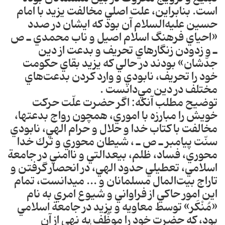
است‎. بنابراين، علت اصلي مخالفت يزيد با امام
حسين عليه‌السلام آن بود كه ايشان در صدد
«احياي فرهنگ اسلام اصيل و ناب محمدي ـ ص
ـ و زدودن زنگارهاي تحريف‎ و بدعت‎ از دين
جدّشان» بودند در حالي كه يزيد بقاي حكومت
خود را تحريف، نابودي و وارد كردن بدعت‌هاي
مختلف در دين مي‌دانست ‎.
توضيح مطلب آن‎كه: اگر حضرت علّت حركت
خويش را مبارزه با اموري، هم‎چون رواج بدعت‎ها،
مخالفت با كتاب خدا و حلال و حرام الهي، نابودي
سنّت پيامبر ـ ص ـ ، شيطان محوري و ترك خدا
محوري، فساد، ظلم، بي‎عدالتي و ناامني در جامعة
اسلامي، تعطيلي حدود الهي، در انحصار گرفتن و
تاراج بيت‌المال مسلمانان و ... مي‎دانست، تمام
اين امور حاكي از فراواني و شيوع امري به نام
«مُنْكَر» توسط معاويه و يزيد در جامعة اسلامي
بود‎، كه حضرت خود را موظّف به نهي از آن