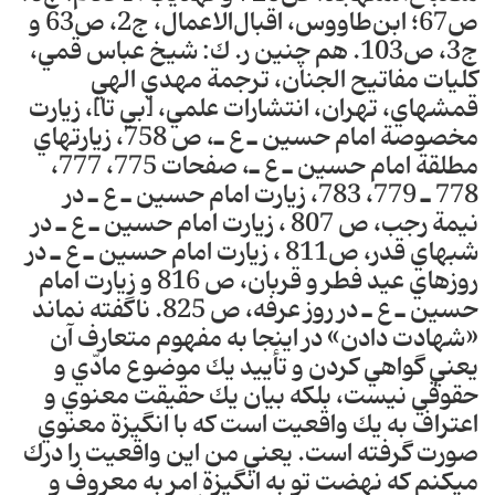
ص67؛ ابن‌طاووس، اقبال‌الاعمال، ج2، ص63 و
ج3، ص103. هم چنين ر. ك: شيخ عباس قمي،
كليات مفاتيح الجنان، ترجمة مهدي الهي
قمشه‎اي، تهران، انتشارات علمي، [بي تا]، زيارت
مخصوصة امام حسين ـ ع ـ، ص 758، زيارت‎‎هاي
مطلقة امام حسين ـ ع ـ، صفحات 775، 777،
778 ـ 779، 783، زيارت امام حسين ـ ع ـ در
نيمة رجب، ص 807 ، زيارت امام حسين ـ ع ـ در
شب‎هاي قدر، ص811 ، زيارت امام حسين ـ ع ـ در
روزهاي عيد فطر و قربان، ص 816 و زيارت امام
حسين ـ ع ـ در روز عرفه‎، ص 825. ناگفته نماند
«شهادت دادن» در اينجا به مفهوم متعارف آن
يعني گواهي كردن و تأييد يك موضوع مادّي و
حقوقي نيست، بلكه بيان يك حقيقت معنوي و
اعتراف به يك واقعيت است كه با انگيزة معنوي
صورت گرفته است‎. يعني من اين واقعيت را درك
مي‎كنم كه نهضت تو به انگيزة امر به معروف و