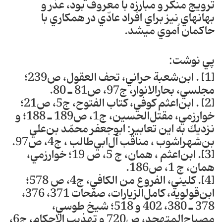
ترويج منكر و مبارزه با معروف بود، عذر و
بهانه‎اي نيز براي افراد عادّي در همكاري با
حاكمان اُموي مي‎شد‎.
پي نوشت:
[1] . ابن‌شعبة حراني، تحف العقول، ص239‎؛
مجلسي، بحارالانوار، ج97، ص81 ـ 80‎.
[2] . ابن‌اعثم كوفي، كتاب الفتوح، ج5، ص21؛
خوارزمي، مقتل‌الحسين، ج1، ص189 ـ 188؛ و
نزديك به اين تعابير: ابوجعفر محمّد بن‌علي
بن‌شهراشوب ، مناقب آل‌ابي‌طالب ، ج4، ص97‎.
[3]. ابن‌اعثم ، همان، ج 5، ص 19؛ خوارزمي،
همان، ج 1، ص186‎.
[4]‎. كليني، الفروع من الكافي، ج4، ص 578؛
ابن‌قولويه، كامل‌الزيارات، صفحات 371، 376،
378 ـ 380، 402 و 518؛ شيخ طوسي،
مصباح‌المتهجد، ص720 و تهذيب الاحكام، ج6،