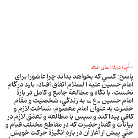
پاسخ: كسي كه بخواهد بداند چرا عاشورا براي
امام حسين عليه ا لسلام اتفاق افتاد، بايد در گام
نخست، با نگا‎ه و مطالعة جامع و كامل در بارة
امام حسين ـ ع ـ، به زندگي، شخصيّت و مقام
حضرت به عنوان امام معصوم، شناخت لازم و
كافي پيدا كند و سپس با مطالعه و تعمّق لازم در
بيانات و گفتار حضرت كه در مقاطع مختلف قيام و
حتّي پيش از آغاز آن در بارة انگيزة حركت خويش