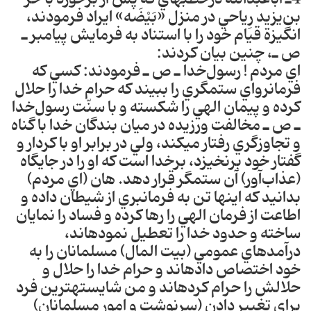
بن‌يزيد رِياحي در منزل «بَيْضَه» ايراد فرمودند،
انگيزة قيام خود را با استناد به فرمايش پيامبر ـ
ص ـ، چنين بيان كردند‎:
اي مردم ! رسول‌خدا ـ ص ـ فرمودند: كسي كه
فرمانرواي ستمگري را ببيند كه حرام خدا را حلال
كرده و پيمان الهي را شكسته و با سنّت رسول‌خدا
ـ ص ـ مخالفت ورزيده در ميان بندگان خدا با گناه
و تجاوزگري رفتار مي‎كند، ولي در برابر او با كردار و
گفتار خود برنخيزد، برخدا است كه او را در جايگاه
(عذاب‌آور) آن ستمگر قرار دهد‎. هان (اي مردم‎)
بدانيد كه اين‎ها تن به فرمانبري از شيطان داده‎ و
اطاعت از فرمان الهي را رها كرده‎ و فساد را نمايان
ساخته و حدود خدا را تعطيل نموده‎اند،
درآمدهاي عمومي (بيت المال) مسلمانان را به
خود اختصاص داده‎اند و حرام خدا را حلال و
حلا‎لش را حرام كرده‎اند‎ و من شايسته‎ترين فرد
براي تغيير دادن (سرنوشت و امور مسلمانان)