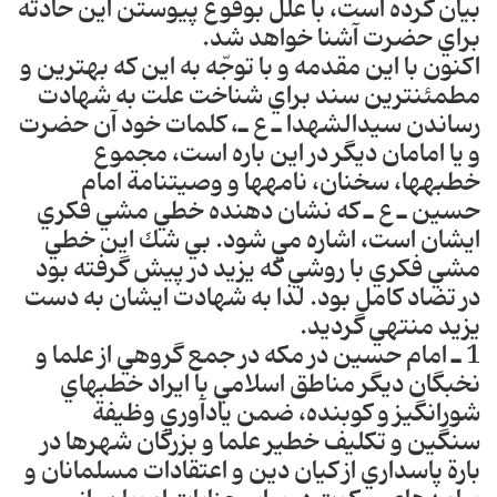
بيان كرده است، با علل بوقوع پيوستن اين حادثه
براي حضرت آشنا خواهد شد‎.
اكنون با اين مقدمه و با توجّه به اين كه بهترين و
مطمئن‎ترين سند براي شناخت علت به شهادت
رساندن سيدالشهدا ـ ع ـ، كلمات خود آن حضرت
و يا امامان ديگر در اين باره است، مجموع
خطبه‎ها، سخنان، نامه‎ها و وصيت‎نامة امام
حسين ـ ع ـ كه نشان دهنده خطي مشي فكري
ايشان است، اشاره مي شود. بي شك اين خطي
مشي فكري با روشي كه يزيد در پيش گرفته بود
در تضاد كامل بود. لذا به شهادت ايشان به دست
يزيد منتهي گرديد.
1 ـ امام حسين در مكه در جمع گروهي از علما و
نخبگان ديگر مناطق اسلامي با ايراد خطبه‎اي
شور‎انگيز و كوبند‎‎ه، ضمن يادآوري وظيفة
سنگين و تكليف خطير علما و بزرگان شهرها در
بارة پاسداري از كيان دين و اعتقادات مسلمانان و