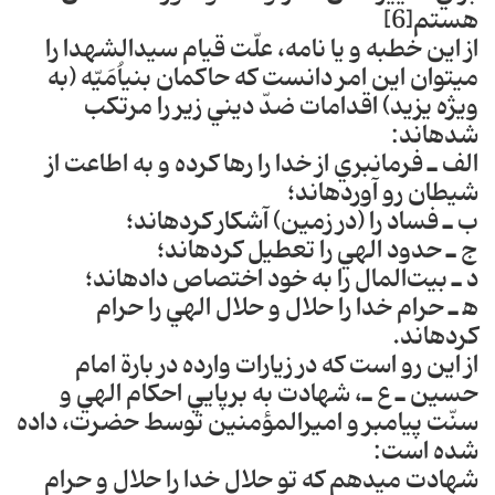
هستم[6]
از اين خطبه و يا نامه، علّت قيام سيدالشهدا را
مي‎توان اين امر دانست كه حاكمان بني‎اُمَيّه (به
ويژه يزيد) اقدامات ضدّ ديني زير را مرتكب
شده‎اند:
الف ـ فرمانبري از خدا را رها كرده و به اطاعت از
شيطان رو آورده‎اند‎؛
ب ـ فساد را (در زمين) آشكار كرده‎اند‎؛
ج ـ حدود الهي را تعطيل كرده‎اند‎؛
د ـ بيت‌المال را به خود اختصاص داده‎اند‎؛
ﻫ ـ حرام خدا را حلال و حلال الهي را حرام
كرده‎اند‎.
از اين رو است كه در زيارات وارد‎ه در بارة امام
حسين ـ ع ـ، شهادت به برپايي احكام الهي و
سنّت پيامبر و اميرالمؤمنين توسط حضرت، داده
شده است:
شهادت مي‎دهم كه تو حلال خدا را حلال و حرام