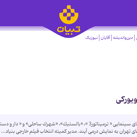
دین‌واندیشه
آقایان
نیوزیک
اتور 3 و دار و دسته های نیویوركی در تهران فیلم های سینمایی « ترمیناتور3 »، «بالستیك»، «شهرك ساحلی» و « دار و د
ای تهران به نمایش درمی آیند. مدیر كمیته انتخاب فیلم خارجی بنیاد...