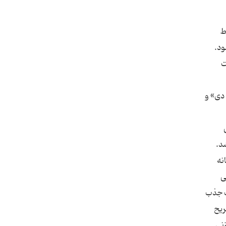
رجی توسط
ت
دی» و
نه
ی
ت جذب
ریح
نی