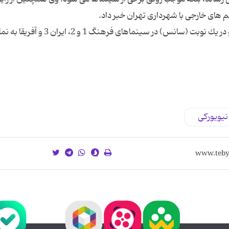
فیلم های سینمایی خارجی در گروه سینمایی رودكی و در یك نوبت (سانس) در سینماهای ف