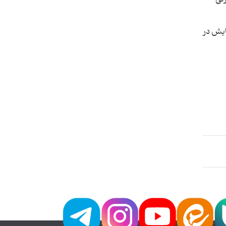
رهنگ 1 و 2، ایران 3 و آفریقا به نمایش در