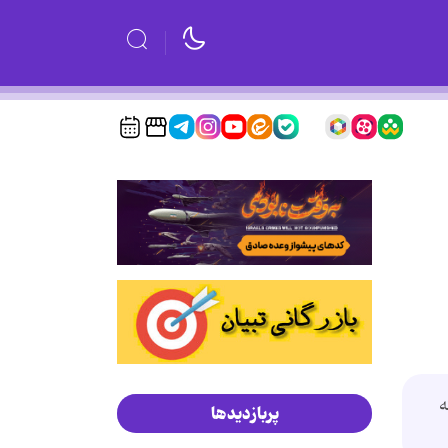
سته
پربازدیدها