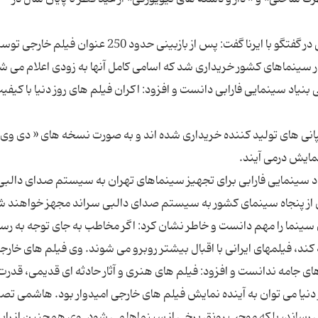
مدیر كمیته انتخاب فیلم خارجی بنیاد سینمایی فارابی در گفتگو با ایرنا گفت: پس از بازبینی حدود 250 عنوان فیلم خا
یاد سینمایی فارابی دانست و افزود: اكران فیلم های روز دنیا با كیفی
انی های تولید كننده خریداری شده اند و به صورت نسخه های « دی وی 
یاد سینمایی فارابی برای تجهیز سینماهای تهران به سیستم صدای دالبی
نما را مهم دانست و خاطر نشان كرد: اگر مخاطب به جای توجه به رسا
 كند، فیلمهای ایرانی با اقبال بیشتر روبرو می شوند. وی فیلم های خارج
ای جامه ندانست و افزود: فیلم های هنری و آثار حادثه ای قدیمی، قدر
 دنیا می توان به آینده نمایش فیلم های خارجی امیدوار بود. هاشمی تص
 رساند، بلكه موجب رونق برخی از سینماها می شود. وی همچنین از رایز