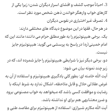
3. احیاناً موجب کشف و افشاى اسرار دیگران شدن؛ زیرا یکى از
کارهاى خواب واره‏گر خواندن ذهن شخص مورد نظر است.
4. تصرف غیر اختیارى در نفوس دیگران
در هر حال، فقها در این موضوع دیدگاه های مختلفی دارند:
یک. برخی هیپنوتیزم را به طور مطلق حرام می دانند؛ مانند این که
امام خمینی(ره) در پاسخ به پرسشی می گوید: هیپنوتیزم جایز
نیست.
دو. برخی دیگر نیز با شرایطی هیپنوتیزم را جایز شمرده اند، که در
زیر چند نمونه بیان می شود:
آیت الله خامنه ای: بطور کلى یادگیرى هیپنوتیزم و استفاده از آن به
غرض عقلائى حلال و قابل ملاحظه، اشکال ندارد به شرط اینکه با
رضایت و موافقت کسى باشد که مى‏خواهد به خواب مصنوعى برود
و ضرر معتنابهى هم براى او نداشته باشد.
آیت الله مکارم شیرازی: استفاده از هیپنوتیزم براى مقاصد طبّى و