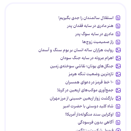
استقلال سالمندان را جدی بگیریم!
هنر مادری در سایه‌ فقدان پدر
مادری در سایه سوگ پدر
راز صمیمیت زوج‌ها
روایت هزاران ساله انسان بر بوم سنگ و آسمان
اهرام مِروئه در سایه جنگ سودان
جنگل‌های یونان؛ نقاشیِ سوخته‌ی زمین
تازه‌ترین وضعیت تنگه هرمز
۱۰ خط قرمز در دعوای همسران
جمع‌آوری موکب‌های اربعین در کربلا
بازگشت زوار اربعین حسینی از مرز مهران
شاه کلید دوستی با حضرت امیر
اوکراین سند منگوله‌دار آمریکا!
آگاهی بدون فرسودگی
فرمول شکست پنتاگون