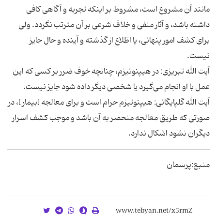
مانند آن مشروع است، مشروط بر اینکه تجربه و آگاهى کافى
داشته باشد، و آثار منفى و خلاف شرعى بر آن مترتب نگردد. ولى
براى کشف امور پنهانى، یا اطّلاع از گذشته و آینده و حال جایز
نیست.
آیت الله تبریزی: در هیپنوتیزم، چنانچه خوف ضرر بر کسى که این
عمل با او انجام مى‌گیرد یا شخصى دیگر داده شود جایز نیست.
آیت الله گلپایگانی: هیپنوتیزم حرام است و براى معالجه [بیمار ]، در
صورتى که طریق معالجه منحصر به آن باشد و موجب کشف اسرار
دیگران نشود اشکال ندارد.
منبع:پرسمان