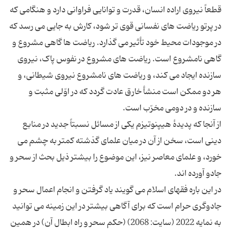
قطعاً نیروى اراده انسان، قدرت و توانایی فراوانى دارد و هنگامى که
در پرتو ریاضت هاى نفسانى قوی تر شود، کارش به جایى مى ‏رسد که
در موجودات محیط خود تأثیر مى‏ گذارد. ریاضت ها گاهى مشروع و
گاهى نامشروع است. ریاضت هاى مشروع در نفوس پاک، نیروى
سازنده ایجاد مى‏ کند، و ریاضت هاى نامشروع نیروى شیطانى، و
هر دو ممکن است منشأ خارق عادت گردد که در اوّلى مثبت و
سازنده و در دومی مخرّب است.
از آنجا که پدیدۀ هیپنوتیزم یکی از مسائل نسبتاً جدید در منابع
دینی است، سخن از آن در میان علمای گذشته کمتر به چشم می
خورد، و علمای معاصر نیز، این موضوع را بیشتر ذیل بحث از سحر و
جادو آورده اند.
در این باره فقهاى اسلام مى ‏گویند یاد گرفتن و انجام اعمال سحر و
جادوگرى حرام است که برای آگاهی بیشتر در این زمینه می توانید
به نمایه 2022 (سایت: 2068) (حکم سحر و راه ابطال آن) در همین