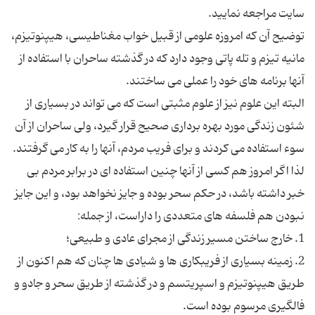
سایت مراجعه نمایید.
توضیح آن که امروزه علومی از قبیل خواب مغناطیسى، هیپنوتیزم،
مانیه ‏تیزم و تله ‏پاتى وجود دارد که در گذشته ساحران با استفاده از
آنها برنامه‏ هاى خود را عملى مى ‏ساختند.
البته این علوم نیز از علوم مثبتى است که مى ‏تواند در بسیارى از
شئون زندگى مورد بهره‏ بردارى صحیح قرار گیرد، ولى ساحران از آن
سوء استفاده مى ‏کردند و براى فریب مردم، آنها را به کار مى ‏گرفتند.
لذا اگر امروز هم کسى از آنها چنین استفاده‏ اى در برابر مردم بی
خبر داشته باشد، در حکم سحر بوده و جایز نخواهد بود، و این جایز
نبودن هم فلسفه ‏هاى متعددى را داراست، از جمله:
1. خارج ساختن مسیر زندگى از مجراى عادى و طبیعى؛
2. زمینه بسیارى از فریبکارى‏ ها و شیادى‏ ها چنان که هم اکنون از
طریق هیپنوتیزم و اسپریتسم و در گذشته از طریق سحر و جادو و
فالگیرى مرسوم بوده است.