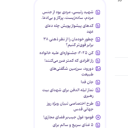
شهید رئیسی، مردی بود از جنس
مردم، ساده‌زیست، پرکار و بی‌ادعا.
کدهای پیشواز پویش چله دعای
عهد
چطور خودمان را از نظر ذهنی ۳۸
برابر قوی‌تر کنیم؟
کن ۲۰۲۵؛ جشنواره‌ای علیه خانواده
راز افرادی که کمتر ضرر می‌کنند!
دورود، سرزمین شگفتی‌های
طبیعت
جان فدا
نماز لیله الدفن برای شهدای بیت
رهبری
طرح اختصاصی تبیان ویژه روز
جهانی قدس
فومو؛ غول جیب‌بر فضای مجازی!
۵ غذای سریع و سالم برای