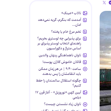
تالاب «عینک»
آمدمت که بنگرم، گریه نمی‌دهد
امان...
تخم مرغ خام یا پخته؟
برای پذیرایی چه لوستری بخریم؟
راهنمای انتخاب لوستر پذیرای بر
اساس متراژ و دکوراسیون
تاوان ناهماهنگی پنهان والدین
قاتلان خاموش کلاژن پوست!
ساعت ۹:۴۰ | در هر زمان ممکن
باید انتقامشان را پس بدهند
چگونه استقلال سالمندان را حفظ
کنیم؟
آیین کهن «نوروزبل» - آغاز قرن ۱۷
دیلمی
تاوان زیاد نشستن چیست؟
پنجره‌ای به گذشته؛ خبرنگاران،