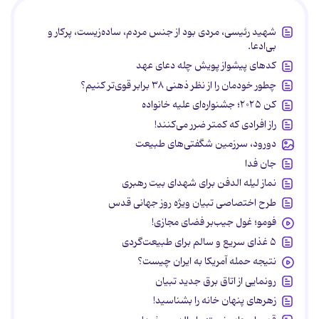
شهید رئیسی، مردی بود از جنس مردم، ساده‌زیست، پرکار و
بی‌ادعا.
کدهای پیشواز پویش چله دعای عهد
چطور خودمان را از نظر ذهنی ۳۸ برابر قوی‌تر کنیم؟
کن ۲۰۲۵؛ جشنواره‌ای علیه خانواده
راز افرادی که کمتر ضرر می‌کنند!
دورود، سرزمین شگفتی‌های طبیعت
جان فدا
نماز لیله الدفن برای شهدای بیت رهبری
طرح اختصاصی تبیان ویژه روز جهانی قدس
فومو؛ غول جیب‌بر فضای مجازی!
۵ غذای سریع و سالم برای طبیعت‌گردی
نتیجه حمله آمریکا به ایران چیست؟
رونمایی از اتاق برق جدید تبیان
زهرهای پنهان خانه را بشناسید!