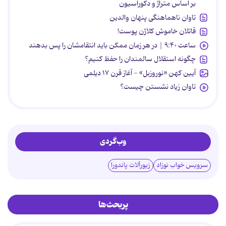
بر اساس متراژ و دکوراسیون
تاوان ناهماهنگی پنهان والدین
قاتلان خاموش کلاژن پوست!
ساعت ۹:۴۰ | در هر زمان ممکن باید انتقامشان را پس بدهند
چگونه استقلال سالمندان را حفظ کنیم؟
آیین کهن «نوروزبل» - آغاز قرن ۱۷ دیلمی
تاوان زیاد نشستن چیست؟
وب‌گردی
سرویس خواب نوزاد
زیورآلات پاندورا
پربحث‌ها