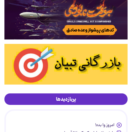
پربازدیدها
امروز وا بده!