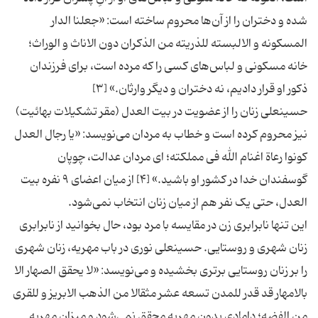
شده و دختران را از آن‌ها محروم ساخته است: «جعلنا الدار
المسکونه و الالبسته للذریته من الذکران دون الاناث و الوراث؛
خانه مسکونی و لباس‌های کسی را که مرده است، برای فرزندان
ذکور او قرار دادیم، نه دختران و دیگر وارثان.» [۳]
حسینعلی زنان را از عضویت در بیت العدل (مقر تشکیلات بهائیت)
نیز محروم کرده است و خطاب به مردان می‌نویسد: «یا رجال العدل
کونوا رعاة اغنام الله فی مملکته؛ ای مردان عدالت، چوپان
گوسفندان خدا در کشور او باشید.» [۴] از میان اعضای ۹ نفره بیت
العدل، حتی یک نفر هم از میان زنان انتخاب نمی‌شود.
این تنها نابرابری زن در مقایسه با مرد بود، حال بخوانید از نابرابری
زنان شهری و روستایی. حسینعلی نوری در باب مهریه، زنان شهری
را بر زنان روستایی برتری بخشیده و می‌نویسد: «لا یحقق الصهار الا
بالامهار قد قدر للمدن تسعه عشر مثقالا من الذهب الابریز و للقری
من الفضه؛ دامادی بدون مهریه محقق نمی‌شود و میزان مهریه