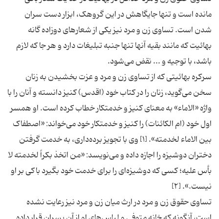
مانده است و تنها جایگاهش در این گروهک، ابزار دست سران
شدن است. تساوی زن و مرد نیز یکی از شعارهای دوزاده گانه
بهائیت که مانند بقیه آنها تنها جنبه تبلیغات دارد و هر جا که لازم
باشد، با توجیه و ... نقض می‌شود.
سرکره بهائیتی که از تساوی زن و مرد و عزت بخشیدن به زنان
سخن می‌گوید، زنان را در کتاب خود (اقدس) کنیز دانسته و آنان را با
واژه «الاماء» به معنای کنیز و خدمتکار خطاب کرده است. او همسر
اول خود (ام الکائنات) را کنیز و خدمتکار خود می‌خواند: «اصطفاک
بین الاماء لخدمته». [۱] وی با تجویز برده‌داری، به خدمت گرفتن
دختران دوشیزه را اجازه داده و می‌نویسد: «من اتخذ بکراً لخدمته لا
بأس علیه؛ کسی که دوشیزه‌ای را برای خدمت خود بگیرد باکی بر او
نیست.». [۲]
تساوی حقوق زن و مرد در ارث میان زن و مرد نیز رعایت نشده
است، آنگونه که خانه متوفی و لباس‌های او از آنِ پسران قرار داده