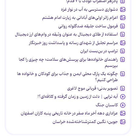
پادزهر اضطراب کودک با ۷ قدم!
دشواری دسترسی به آب در نوار غزه
اعزام زائر اولی‌های آبادانی به زیارت امام هشتم
فرمول ساخت جلیقه ضدگلوله روانی
استفاده از طلای دیجیتال به عنوان وثیقه در وام‌های ارز دیجیتال
مراسم تجلیل از شهدای رسانه و پاسداشت روز خبرنگار
ترامپ در بن‌بست ایران
راهنمای خانواده‌ها برای پرسش‌های سلامت؛ چه چیزی را کجا
بپرسیم
چگونه یک پارک محلی ایمن و جذاب برای کودکان و خانواده ها
طراحی کنیم؟
تصویر بدنی؛ قربانی موج لاغری
آیه تراپی | دلت از زمین و زمان گرفته و کلافه‌ای؟!
کاسبان جنگ
عزاداری دهه آخر ماه صفر در خانه تاریخی پنبه کاران اصفهان
جوین؛ نگین کمترشناخته‌شده خراسان