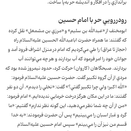
براندازي را در افكار و انديشه حر به‌پا ساخت.
رودررويي حر با امام حسين
ابومخنف از «عبدالله بن سليم» و «مرزي بن مشمعل» نقل كرده
كه گفتند: ما همراه حضرت اباعبدالله الحسين عليه‌السلام راه
(حجاز تا عراق) را طي مي‌كرديم كه امام در منزل اشراف فرود آمد و
جوانان خود را امر فرمود كه آب بردارند و هر چه مي‌توانند آب
بردارند. صبحگاهان (كاروان) حركت كرد، حدود نيمروز شده بود كه
مردي از آن گروه تكبير گفت. حضرت حسين عليه‌السلام فرمود:
«الله اكبر؛ ولي چرا تكبير گفتي؟» گفت: «نخلي را ديدم». آن دو نفر
گفتند: ما در اين مكان هرگز درخت خرمايي نديده‌ايم.» امام فرمود:
«من از آن چه شما نظر مي‌دهيد، اين گونه نظر ندارم» گفتيم: «ما
گرد و غبار اسبان را مي‌بينيم» پس آن حضرت فرمودند: «به خدا
قسم من نيز آن را مي‌بينم» سپس امام حسين عليه‌السلام