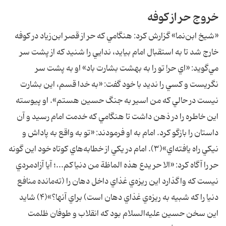
خروج حر از كوفه
«شيخ ابن‌نما» گزارش كرد: هنگامي كه حر از قصر ابن‌زياد در كوفه
خارج شد تا به استقبال امام بيايد، ندايي را شنيد كه از پشت سر
مي‌گويد: «اي حر! تو را به بهشت بشارت باد» او به پشت سر
نگريست و كسي را نديد با خود گفت: «به خدا قسم، اين بشارت
نيست در حالي كه من اسير به جنگ حسين هستم». او پيوسته
اين خاطره را در ذهن داشت تا هنگامي كه خدمت امام رسيد و آن
داستان را بازگو كرد. امام به او فرمودند: «تو به واقع به پاداش و
نيكي راه يافته‌اي»(۳). امام در يكي از خطابه‌هاي كوتاه خود اين گونه
حر را آگاه كرد: «الا حر يدع هذه الماظة من دنياكم...؛ آيا آزادمردي
نيست كه واگذارد اين ريزه‌ي غذاي داخل دهان را (ته‌مانده منافع
دنيا را كه شبيه به ريزه‌ي غذاي دهان است) براي آنها؟»(۴) شايد
اين سخن حسين عليه‌السلام بود كه انقلاب و طوفان ظلمت