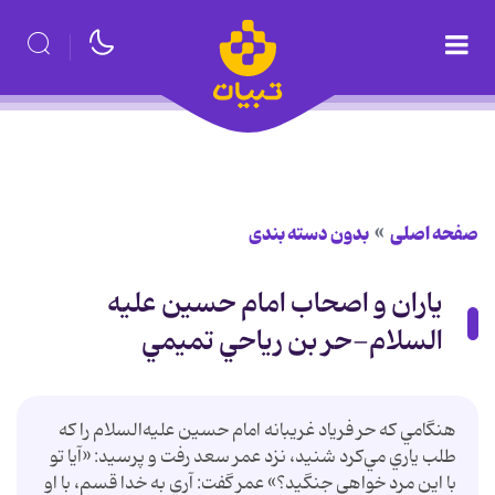
صفحه اصلی
بدون دسته بندی
یاران و اصحاب امام حسین علیه
السلام-حر بن رياحي تميمي
هنگامي كه حر فرياد غريبانه امام حسين عليه‌السلام را كه
طلب ياري مي‌كرد شنيد، نزد عمر سعد رفت و پرسيد: «آيا تو
با اين مرد خواهي جنگيد؟» عمر گفت: آري به خدا قسم، با او