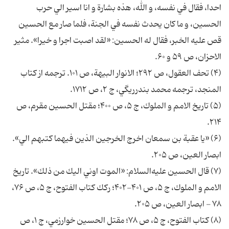
احدا، فقال في نفسه، و الله، هذه بشارة و انا اسير الي حرب
الحسين، و ما كان يحدث نفسه في الجنة، فلما صار مع الحسين
قص عليه الخبر، فقال له الحسين: «لقد اصبت اجرا و خيرا». مثير
الاحزان، ص ۵۹ و ۶۰.
(۴) تحف العقول، ص ۲۹۲؛ الانوار البيهة، ص ۱۰۱. ترجمه از كتاب
المنجد، ترجمه محمد بندرريگي، ج ۲، ص ۱۷۱۲.
(۵) تاريخ الامم و الملوك، ج ۵، ص ۴۰۰؛ مقتل الحسين مقرم، ص
۲۱۴.
(۶) «يا عقبة بن سمعان اخرج الخرجين الذين فيهما كتبهم الي».
ابصار العين، ص ۲۰۵.
(۷) قال الحسين عليه‌السلام: «الموت اوني اليك من ذلك». تاريخ
الامم و الملوك، ج ۵، ص ۴۰۱-۴۰۲؛ ركك كتاب الفتوح، ج ۵، ص ۷۶،
۷۸ - ابصار العين، ص ۲۰۵.
(۸) كتاب الفتوح، ج ۵، ص ۷۸؛ مقتل الحسين خوارزمي، ج ۱، ص