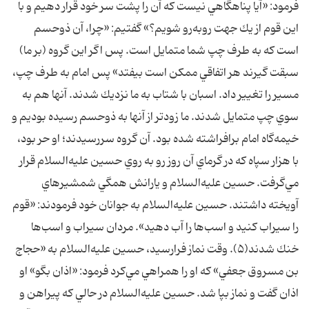
فرمود: «آيا پناهگاهي نيست كه آن را پشت سر خود قرار دهيم و با
اين قوم از يك جهت روبه‌رو شويم؟» گفتيم: «چرا، آن ذوحسم
است كه به طرف چپ شما متمايل است. پس اگر اين گروه (بر ما)
سبقت گيرند هر اتفاقي ممكن است بيفتد» پس امام به طرف چپ،
مسير را تغيير داد. اسبان با شتاب به ما نزديك شدند. آنها هم به
سوي چپ متمايل شدند. ما زودتر از آنها به ذوحسم رسيده بوديم و
خيمه‌گاه امام برافراشته شده بود. آن گروه سررسيدند؛ او حر بود،
با هزار سپاه كه در گرماي آن روز رو به روي حسين عليه‌السلام قرار
مي‌گرفت. حسين عليه‌السلام و يارانش همگي شمشيرهاي
آويخته داشتند. حسين عليه‌السلام به جوانان خود فرمودند: «قوم
را سيراب كنيد و اسب‌ها را آب دهيد». مردان سيراب و اسب‌ها
خنك شدند(۵). وقت نماز فرارسيد، حسين عليه‌السلام به «حجاج
بن مسروق جعفي» كه او را همراهي مي‌كرد فرمود: «اذان بگو» او
اذان گفت و نماز بپا شد. حسين عليه‌السلام در حالي كه پيراهن و