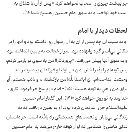
جز بهشت چيزي را انتخاب نخواهم كرد.» پس از آن با شلاق به
اسب خود نواخت و به سوي امام حسين رهسپار شد(۱۴).
لحظات ديدار با امام
او به سبب آن چه پيش از آن به آل رسول روا داشته بود و آنها را در
مكاني بي‌آب و گياه وانهاده بود، سر از خجالت به پايين انداخته بود
و به سوي آنها پيش مي‌رفت. «پروردگارا! من به سوي تو بازمي‌گردم،
پس توبه‌ام را پذيرا باش. من دل اوليا و فرزندان پيامبرت را به
وحشت انداخته‌ام. اي اباعبدالله! من بازگشته‌ام و تائب هستم، آيا
براي من راهي به توبه هست؟(۱۵)» امام در پاسخ حر فرمود: «آري،
خداوند به تو روي خواهد كرد»(۱۶). اين گفتار امام حسين
عليه‌السلام حر را شادمان كرده بود. او به يقين دريافت كه به
زندگاني بي‌پايان و نعمت‌هاي هميشگي راه يافته است. حر داستان
نداي هاتفي را هنگامي كه او از كوفه خارج مي‌شد به امام حسين