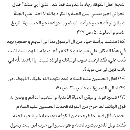
اشجع اهل الكوفه رجلا ما عدوتك فما هذا الذي أري منك؟ فقال
الحراني اخير نفسي بين الجنة و النار و والله لا اختار علي الجنة
شيئا و لو قطعت و حرقت، ثم ضرب جواده نحو الحسين». تاريخ
الامم و الملوك، ۵، ص ۴۲۷.
(۱۵) منكسا برأسه حياء من آل الرسول بما اتي اليهم و جعجع بهم
في هذا المكان علي غير ماء و لا كلاء رافعا صوته. اللهم اليك انيب
فتب علي، فقد ارعبت قلوب اوليائك و اولاد نبيك. يا اباعبدالله اني
تائب فهل لي من توبه؟.
(۱۶) فقال الحسين عليه‌السلام نعم يتوب الله عليك. اللهوف، ص
۴۵؛ امالي الصدوق، مجلس ۳۰، ص ۱۴۱.
(۱۷) فسره قوله و تيقن الحياة الا بدية و النعيم الدائم و وضح له
قول الهاتف لما خرج من الكوفه فحدث الحسين عليه‌السلام
بحديث قال فيه لما خرجت من الكوفة نوديت ابشر يا حر بالجنة
فقلت ويل للحر يبشر بالجنة و هو يسير الي حرب ابن بنت رسول