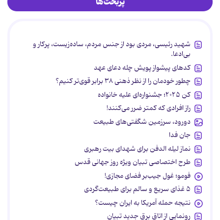
پربحث‌ها
شهید رئیسی، مردی بود از جنس مردم، ساده‌زیست، پرکار و
بی‌ادعا.
کدهای پیشواز پویش چله دعای عهد
چطور خودمان را از نظر ذهنی ۳۸ برابر قوی‌تر کنیم؟
کن ۲۰۲۵؛ جشنواره‌ای علیه خانواده
راز افرادی که کمتر ضرر می‌کنند!
دورود، سرزمین شگفتی‌های طبیعت
جان فدا
نماز لیله الدفن برای شهدای بیت رهبری
طرح اختصاصی تبیان ویژه روز جهانی قدس
فومو؛ غول جیب‌بر فضای مجازی!
۵ غذای سریع و سالم برای طبیعت‌گردی
نتیجه حمله آمریکا به ایران چیست؟
رونمایی از اتاق برق جدید تبیان