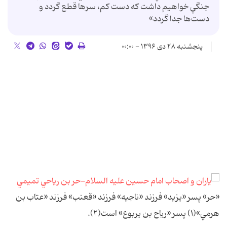
جنگي خواهيم داشت كه دست كم، سرها قطع گردد و
دست‌ها جدا گردد»
پنجشنبه ۲۸ دی ۱۳۹۶ - ۰۰:۰۰
«حر» پسر «يزيد» فرزند «ناجيه» فرزند «قعنب» فرزند «عتاب بن
هرمي»(۱) پسر «رياح بن يربوع» است(۲).