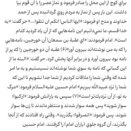
براي كوچ از اين محل را صادر فرمود و نماز عصر را با آن قوم بپا
داشت. اين بار پس از نماز به مردم روي گردانيده پس از حمد
خداوند و مدح او فرمود: «ايها الناس! انكم ان تتقوا...» حر گفت: «به
خدا قسم، ما نمي‌دانيم اين نامه‌هايي كه از آن ياد كرديد كدام
است». امام فرمودند: «اي عقبة بن سمعان! آن خورجين، نامه‌هايي
را كه به من نوشته‌اند بيرون آور»(۶) عقبه آن دو خورجين را كه پر از
نامه بود بيرون آورد و در برابر آنها پخش كرد. حر گفت: «البته ما از
اين كساني كه نامه به سوي شما نوشته‌اند نسيستيم و به ما امر
شده كه وقتي شما را ملاقات كرديم از شما جدا نشويم تا اين كه
شما را نزد عبيدالله ببريم» امام حسين عليه‌السلام فرمود: «مرگ
به تو، از آن نزديك‌تر است»(۷) سپس به يارانش فرمود: «اركبوا؛
سوار شويد» پس همه سوار شدند و منتظر ماندند تا زن‌ها سوار
شوند. پس فرمود: «انصرفوا؛ بگذريد». وقتي راه افتادند كه از آنجا
بگذرند، آن گروه جلوي (ياران امام) را گرفتند. امام حسين