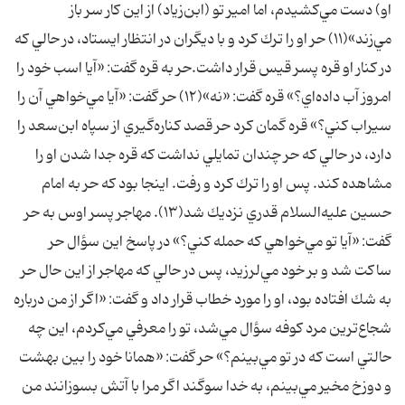
او) دست مي‌كشيدم، اما امير تو (ابن‌زياد) از اين كار سر باز
مي‌زند»(۱۱) حر او را ترك كرد و با ديگران در انتظار ايستاد، در حالي كه
در كنار او قره پسر قيس قرار داشت.حر به قره گفت: «آيا اسب خود را
امروز آب داده‌اي؟» قره گفت: «نه»(۱۲) حر گفت: «آيا مي‌خواهي آن را
سيراب كني؟» قره گمان كرد حر قصد كناره‌گيري از سپاه ابن‌سعد را
دارد، در حالي كه حر چندان تمايلي نداشت كه قره جدا شدن او را
مشاهده كند. پس او را ترك كرد و رفت. اينجا بود كه حر به امام
حسين عليه‌السلام قدري نزديك شد(۱۳). مهاجر پسر اوس به حر
گفت: «آيا تو مي‌خواهي كه حمله كني؟» در پاسخ اين سؤال حر
ساكت شد و بر خود مي‌لرزيد، پس در حالي كه مهاجر از اين حال حر
به شك افتاده بود، او را مورد خطاب قرار داد و گفت: «اگر از من درباره
شجاع‌ترين مرد كوفه سؤال مي‌شد، تو را معرفي مي‌كردم، اين چه
حالتي است كه در تو مي‌بينم؟» حر گفت: «همانا خود را بين بهشت
و دوزخ مخير مي‌بينم، به خدا سوگند اگر مرا با آتش بسوزانند من