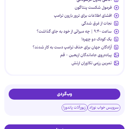
فرمول شکست پنتاگون
افشای اطلاعات برای ترور بارون ترامپ
نجات از غرق شدگی
ساعت ۹:۴۰ | چه میراثی از خود به جای گذاشت؟
یک کودک دو چهره!
آزادگان جهان برای حذف ترامپ دست به کار شدند؟
پیاده‌روی جاماندگان اربعین - قم
تمرین رزمی تکاوران ارتش
وب‌گردی
سرویس خواب نوزاد
زیورآلات پاندورا