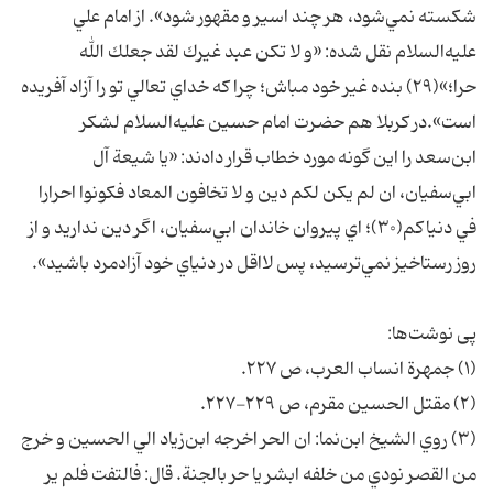
شكسته نمي‌شود، هر چند اسير و مقهور شود». از امام علي
عليه‌السلام نقل شده: «و لا تكن عبد غيرك لقد جعلك الله
حرا؛»(۲۹) بنده غير خود مباش؛ چرا كه خداي تعالي تو را آزاد آفريده
است».در كربلا هم حضرت امام حسين عليه‌السلام لشكر
ابن‌سعد را اين گونه مورد خطاب قرار دادند: «يا شيعة آل
ابي‌سفيان، ان لم يكن لكم دين و لا تخافون المعاد فكونوا احرارا
في دنياكم(۳۰)؛ اي پيروان خاندان ابي‌سفيان، اگر دين نداريد و از
روز رستاخيز نمي‌ترسيد، پس لااقل در دنياي خود آزادمرد باشيد».
پی نوشت‌ها:
(۱) جمهرة انساب العرب، ص ۲۲۷.
(۲) مقتل الحسين مقرم، ص ۲۲۹-۲۲۷.
(۳) روي الشيخ ابن‌نما: ان الحر اخرجه ابن‌زياد الي الحسين و خرج
من القصر نودي من خلفه ابشر يا حر بالجنة. قال: فالتفت فلم ير