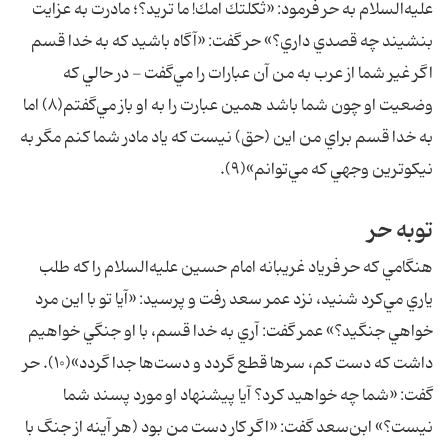
عليه‌السلام به حر فرمود: «ثكلتك امك! ما تريد؟؛ مادرت به عزايت
بنشيند چه قصدي داري؟» حر گفت: «آگاه باشيد كه به خدا قسم
اگر غير شما از عرب به من آن عبارات را مي‌گفت - در حالي كه
وضعيت او چون شما باشد همين عبارت را به او باز مي‌گفتم(۸) اما
به خدا قسم براي من اين (حق) نيست كه ياد مادر شما كنم مگر به
نيكوترين وجهي كه مي‌توانم»(۹).
توبه حر
هنگامي كه حر فرياد غريبانه امام حسين عليه‌السلام را كه طلب
ياري مي‌كرد شنيد، نزد عمر سعد رفت و پرسيد: «آيا تو با اين مرد
خواهي جنگيد؟» عمر گفت: آري به خدا قسم، با او جنگي خواهيم
داشت كه دست كم، سرها قطع گردد و دست‌ها جدا گردد»(۱۰). حر
گفت: «شما چه خواهيد كرد؟ آيا پيشنهاد او مورد پسند شما
نيست؟» ابن‌سعد گفت: «اگر كار دست من بود (هر آينه از جنگ با