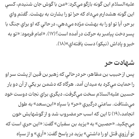
عليه‌السلام اين گونه بازگو مي‌كرد: «من با گوش جان شنيدم، كسي
اين گونه هشدارم مي‌داد كه حر! تو را بشارت به بهشت. گفتم واي
بر حر، آيا تو او را به بهشت مژده مي‌دهي، در حالي كه او براي جنگ با
پسر دخت پيامبر به حركت در آمده است؟(۱۷). «امام فرمود: «تو به
خير و پاداش (نيكو) دست يافته‌اي»(۱۸).
شهادت حر
پس از حبيب بن مظاهر، حر در حالي كه زهير بن قين از پشت سر او
را حمايت مي‌كرد به ميدان آمد. هرگاه كه دشمن بر يكي از آن دو يار
حسين عليه‌السلام سخت مي‌گرفت، ديگري براي نجات دوست خود
مي‌شتافت. ساعتي درگيري «حر» با سپاه «ابن‌سعد» به طول
انجامد،(۱۹) تا اين كه اسب حر مضروب شد و از گوشهايش خون
مي‌چكيد. «حصين» به «يزيد بن سفيان» گفت: «اين حري است كه
تو آرزوي قتل او را داشتي» يزيد در پاسخ گفت: «آري» و از سپاه