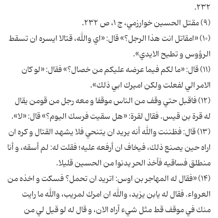
۲۳۲.
(۹) مقتل الحسين خوارزمي، ج ۱، ص ۲۳۲.
(۱۰) «امقاتل انت هذا الرجل؟» قال: «اي والله، قتالا ايسره ان تسقط
الرؤوس و تطيح الايدي».
(۱۱) قال: «ما لكم فيما عرضه عليكم من خصال؟» فقال: «لو كان
الامر الي لفعلت ولكن اميرك ابي ذلك».
(۱۲) فاقبل حتي وقف من الناس موقفا و معه رجل من قومن يقال
له قرة بن قيس. فقال لقرة: «هل سقيت فرسك اليوم؟» قال: «لا».
(۱۳) قال: فظننت والله أنه يريد ان يتنحي فلا يشهد القتال و كره ان
اراه حين يصنع ذلك، فيخاف ان أرفعه عليه؛ فقلت له: لم أسقه، و أنا
منطلق فساقيه فأخذ الحر يدنوا من الحسين قليلا.
(۱۴) «فقال له المهاجر بن اوس: اتريد ان تحمل؟ فسكت و اخذه من
العرواء. فقال له يابن يزيد، والله ان امرك لمريب، والله ما رايت
منك في موقف قط مثل شي‌ء أراه الان، و قال له لو قيل لي من