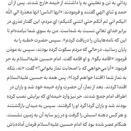
ردائي به تن و نعليني به پا داشتند از خيمه خارج شدند. پس از آن
حمد و ثناي الهي گفتند و فرمودند: «ايها الناس! انها معذرة الي الله
اليكم اني لم آتكم حتي اتتني كتبكم؛ اي مردم، اين گفتار عذري در
برابر خداي تعالي نسبت به شماست. من به سوي شما نيامده‌ام تا
اين كه نامه‌هايتان را دريافت كردم». سپس حضرت خطبه را به
پايان رسانيد، در حالي كه مردم سكوت كرده بودند، سپس به موذن
فرمود: «اقامه بگو». و او اقامه گفت. امام حسين عليه‌السلام به حر
فرمود: «آيا مي‌خواهي كه با اصحابت نماز بخواني؟» گفت: «نه، بلكه
به نماز شما (اقتدا خواهم كرد)». پس همه به حسين عليه‌السلام
اقتدا كردند. بعد از نماز، آن حضرت وارد خيمه خود شد و ياران در
اطراف امام جمع شدند. حر نيز وارد خيمه‌اي كه برايش نصب كرده
بودند شد و ياران گرداگرد او را گرفتند. سپس به ميدان بازگشتند
و هر كس دهنه اسبش را گرفت و در زير سايه آن به زمين نشست.
هنگام عصر شده بود كه امام حسين عليه‌السلام فرمان آماده‌باش