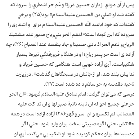
پس از آن مردي از ياران حسين در رثا و غم حر اشعاري را سرود كه
گفته شد او «علي بن الحسين عليه‌السلام» بود(۲۵) و برخي
گفته‌اند كه خود اباعبدالله الحسين عليه‌السلام براي او اشعاري را
سروده كه اين گونه است:«لنعم الحر بني‌رياح صبور عند مشتبك
الرياح‌و نعم الحر اذ نادي حسينا و جاد بنفسه عند الصباح(۲۶)، چه
آزاده‌اي است حر پسر رياح؛ او در هنگام فرورفتگي تيرها بسيار
شكيباست. آري آزاده خوبي است هنگامي كه حسين فرياد و
ندايش بلند شد، او از جانش در صبحگاهان گذشت». در زيارت
ناحيه مقدسه به حر سلام داده شده است(۲۷).
درسي كه مي‌توان گرفت: امام صادق عليه‌السلام فرمود: «ان الحر
حر علي جميع احواله ان نابته نائبة صبر لها و ان تداكت عليه
المصائب لم تكسره و ان اسر و قهر؛(۲۸) آزاده آزاده است در همه
حالاتش، حتي اگر مصيبتي سخت بر او وارد شود. حتي اگر
مصيبت‌ها بر او محكم كوبيده شود او شكيبايي مي‌كند. آري او