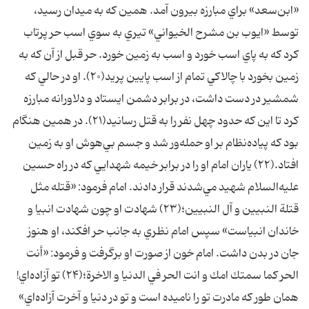
«ابن‌سعد» براي مبارزه بيرون آمد. همين كه به ميدان رسيد،
توسط «ايوب بن مشرح الخيواني» تيري به سوي اسب حر پرتاب
كرد كه به پاي اسب خورد و اسب به زمين خورد. حر قبل از آن كه به
زمين بخورد با چالاكي تمام از اسب پايين پريد(۲۰). او در حالي كه
شمشير در دست داشت، در برابر دشمن ايستاد و دلاورانه مبارزه
كرد تا اين كه حدود چهل نفر را به قتل رسانيد(۲۱). در همين هنگام
بود كه پياده‌نظام بر او حمله‌ور شد و جسم بي‌هوش او به زمين
افتاد.(۲۲) ياران امام او را در برابر خيمه شهدايي كه در راه حسين
عليه‌السلام شهيد مي‌شدند قرار دادند. امام فرمود: «قتله مثل
قتلة النبيين و آل النبيين؛(۲۳) شهادت او چون شهادت انبيا و
خاندان انبياست» سپس امام نظري به جانب حر افكند، او هنوز
جان در بدن داشت. امام خون از صورت او برگرفت و فرمود: «أنت
الحر كما سمتك امك و انت الحر في الدنيا و الاخرة؛(۲۴) تو آزاده‌اي!
همان طور كه مادرت تو را ناميده است و تو در دنيا و آخرت آزاده‌اي»