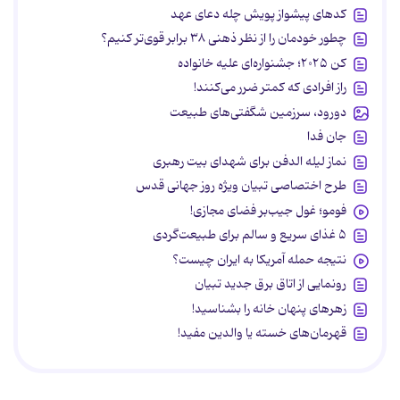
کدهای پیشواز پویش چله دعای عهد
چطور خودمان را از نظر ذهنی ۳۸ برابر قوی‌تر کنیم؟
کن ۲۰۲۵؛ جشنواره‌ای علیه خانواده
راز افرادی که کمتر ضرر می‌کنند!
دورود، سرزمین شگفتی‌های طبیعت
جان فدا
نماز لیله الدفن برای شهدای بیت رهبری
طرح اختصاصی تبیان ویژه روز جهانی قدس
فومو؛ غول جیب‌بر فضای مجازی!
۵ غذای سریع و سالم برای طبیعت‌گردی
نتیجه حمله آمریکا به ایران چیست؟
رونمایی از اتاق برق جدید تبیان
زهرهای پنهان خانه را بشناسید!
قهرمان‌های خسته یا والدین مفید!