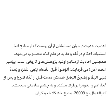
اهمیت حدیث در میان مسلمانان از آن روست که از منابع اصلی
استنباط احکام در فقه و عقاید در علم کلام محسوب می‌شود.
همچنین احادیث از منابع اولیه پژوهش‌های تاریخی است. پیامبر
اعظم (ص) می فرمایند: اَلوُضوءُ قَبلَ الطَّعامِ يَنفِى الفَقرَ، وَ بَعدَهُ
يَنفِى الهَمَّ وَ يُصَحِّحُ البَصَرَ. شستن دست قبل از غذا، فقر را و پس از
غذا، غم و اندوه را برطرف می‏كند و به چشم سلامتی می‏بخشد.
كنزالعمال، ح 26009. منبع: باشگاه خبرنگاران