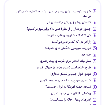
شهید رئیسی، مردی بود از جنس مردم، ساده‌زیست، پرکار و
بی‌ادعا.
کدهای پیشواز پویش چله دعای عهد
چطور خودمان را از نظر ذهنی ۳۸ برابر قوی‌تر کنیم؟
کن ۲۰۲۵؛ جشنواره‌ای علیه خانواده
راز افرادی که کمتر ضرر می‌کنند!
دورود، سرزمین شگفتی‌های طبیعت
جان فدا
نماز لیله الدفن برای شهدای بیت رهبری
طرح اختصاصی تبیان ویژه روز جهانی قدس
فومو؛ غول جیب‌بر فضای مجازی!
۵ غذای سریع و سالم برای طبیعت‌گردی
نتیجه حمله آمریکا به ایران چیست؟
رونمایی از اتاق برق جدید تبیان
زهرهای پنهان خانه را بشناسید!