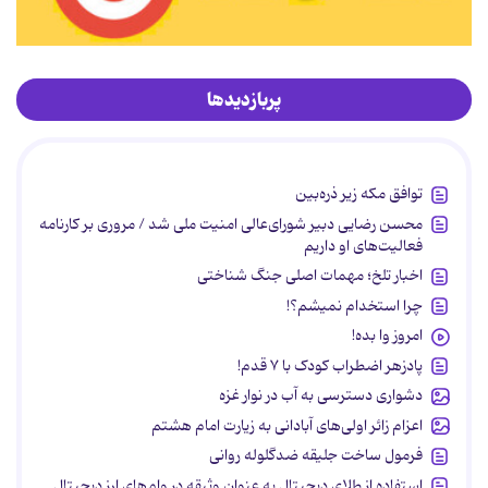
پربازدیدها
توافق مکه زیر ذره‌بین
محسن رضایی دبیر شورای‌عالی امنیت ملی شد / مروری بر کارنامه
فعالیت‌های او داریم
اخبار تلخ؛ مهمات اصلی جنگ شناختی
چرا استخدام نمیشم؟!
امروز وا بده!
پادزهر اضطراب کودک با ۷ قدم!
دشواری دسترسی به آب در نوار غزه
اعزام زائر اولی‌های آبادانی به زیارت امام هشتم
فرمول ساخت جلیقه ضدگلوله روانی
استفاده از طلای دیجیتال به عنوان وثیقه در وام‌های ارز دیجیتال