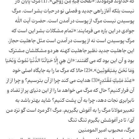
که خداوند فرمودند: «نَفَخْتُ فِیهِ مِن رُّوحِی». [1] مرگ پایان کار
نیست بلکه آغاز راهی جدید و فصلی نو در حیات بشر است. مرگ
پوسیدن نیست مرگ از پوست در آمدن است. حضرت آیت الله
جوادی در این باره می فرمایند: «تمام مشکلات بشر این است که
مرگ پوسیدن است نه از پوست در آمدن است مثل جاهلیت حجاز.
این جاهلیت جدید نظیر جاهلیت کهنه هر دو مشکلشان مشترک
بود و آن این بود که می گفتند: «انْ هِيَ إِلَّا حَيَاتُنَا الدُّنْيَا نَمُوتُ وَنَحْيَا
وَمَا نَحْنُ بِمَبْعُوثِينَ».»[2] حالا که مرگ ما را به جایگاه اصلی خود
«عِنْدَ مَلِيكٍ مُقْتَدِرٍ»[3] هدایت می کند چرا از آن بترسیم؟ و چرا از از
آن فرار کنیم؟ حال که مرگ می خواهد ما را از این دنیای پر از تضاد و
نابرابری نجات دهد، چرا به آن پشت کنیم؟ شاید بهتر باشد به
تعبیر مولانا مرگ را به آغوش بگیریم. مرگ اگر مرد است گو نزد من