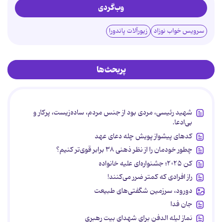
وب‌گردی
سرویس خواب نوزاد
زیورآلات پاندورا
پربحث‌ها
شهید رئیسی، مردی بود از جنس مردم، ساده‌زیست، پرکار و
بی‌ادعا.
کدهای پیشواز پویش چله دعای عهد
چطور خودمان را از نظر ذهنی ۳۸ برابر قوی‌تر کنیم؟
کن ۲۰۲۵؛ جشنواره‌ای علیه خانواده
راز افرادی که کمتر ضرر می‌کنند!
دورود، سرزمین شگفتی‌های طبیعت
جان فدا
نماز لیله الدفن برای شهدای بیت رهبری