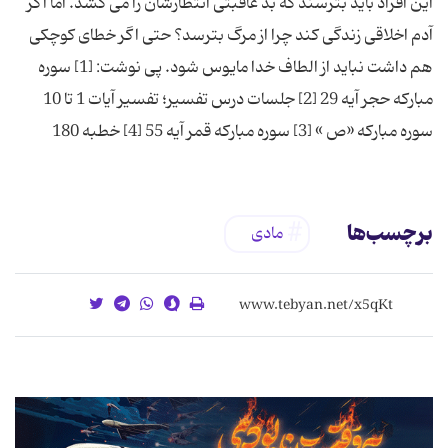
این افراد باید بترسند که بد عاقبتی انتظارشان را می کشد. اما اگر
آدم اخلاقی زندگی کند چرا از مرگ بترسد؟ حتی اگر خطای کوچکی
هم داشت نباید از الطاف خدا مایوس شود. پی نوشت: [1] سوره
مبارکه حجر آیه 29 [2] جلسات درس تفسیر؛ تفسیر آیات 1 تا 10
سوره مبارکه «ص » [3] سوره مبارکه قمر آیه 55 [4] خطبه 180
برچسب‌ها
مادی