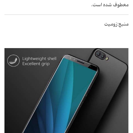
معطوف شده است.
منبع:زومیت