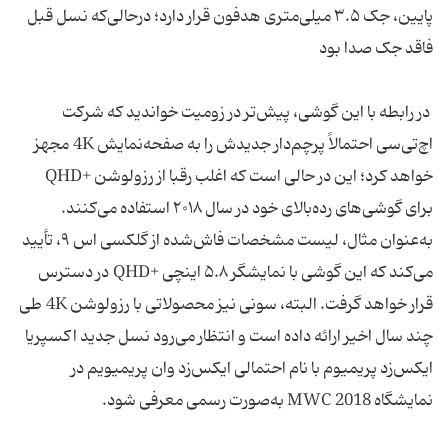
پایین، جک ۳.۵ میلی‌متری هدفون قرار دارد؛ درحالی‌که نسل قبل
فاقد جک صدا بود
در رابطه با این گوشی، پیش‌تر در زومیت خواندید که شرکت
اچ‌تی‌سی احتمالاً پرچم‌دار جدیدش را به صفحه‌نمایش 4K مجهز
خواهد کرد؛ این در حالی است که اغلب رقبا از رزولوشن +QHD
برای گوشی‌های رده‌‏بالای خود در سال ۲۰۱۸ استفاده می‌کنند.
به‌عنوان مثال، لیست مشخصات فاش‌شده از گلکسی اس ۹، تأیید
می‌کند که این گوشی با نمایشگر ۵.۸ اینچی +QHD در دسترس
قرار خواهد گرفت. البته، سونی نیز محصولاتی با رزولوشن 4K طی
چند سال اخیر ارائه داده است و انتظار می‌رود نسل جدید اکسپریا
ایکس‌زد پریمیوم با نام احتمالی ایکس‌‏زد وان پریمیویم در
نمایشگاه MWC 2018 به‌صورت رسمی معرفی شود.