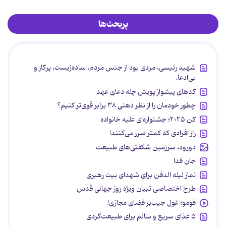
پربحث‌ها
شهید رئیسی، مردی بود از جنس مردم، ساده‌زیست، پرکار و
بی‌ادعا.
کدهای پیشواز پویش چله دعای عهد
چطور خودمان را از نظر ذهنی ۳۸ برابر قوی‌تر کنیم؟
کن ۲۰۲۵؛ جشنواره‌ای علیه خانواده
راز افرادی که کمتر ضرر می‌کنند!
دورود، سرزمین شگفتی‌های طبیعت
جان فدا
نماز لیله الدفن برای شهدای بیت رهبری
طرح اختصاصی تبیان ویژه روز جهانی قدس
فومو؛ غول جیب‌بر فضای مجازی!
۵ غذای سریع و سالم برای طبیعت‌گردی