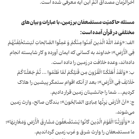
آخرالزمان مصداق اتمّ این آیه معرفى شده است.
مسئله حاکمیّت مستضعفان بر زمین، با عبارات و بیان‏‌هاى
مختلفى در قرآن آمده است:
الف: «وَعَدَ اللَّهُ الَّذینَ آمَنُوا مِنْکُمْ وَ عَمِلُوا الصَّالِحاتِ لَیَسْتَخْلِفَنَّهُمْ
فِی الْأَرْضِ»؛ خداوند به کسانى که ایمان آورده و کار شایسته انجام
داده‌‏اند، وعده خلافت در زمین ‏را داده است.
ب: «وَلَقَدْ أَهْلَکْنَا الْقُرُونَ مِن قَبْلِکُمْ لَمَّا ظَلَمُوا ... ثُمَّ جَعَلْنَاکُمْ
خَلَائِفَ فِی الْأَرْضِ»؛ بعد از آنکه اقوام ستمگر پیشین را هلاک
کردیم... شما را جانشینان زمین قرار دادیم.
ج: «اَنَّ الْاَرْضَ یَرِثُها عِبادِىَ الصّالِحُونَ»؛ بندگان صالح، وارث زمین
مى‏‌شوند.
د: «وَأَوْرَثْنَا الْقَوْمَ الَّذِینَ کَانُوا یُسْتَضْعَفُونَ مَشَارِقَ الْأَرْضِ وَمَغَارِبَهَا»؛
ما مستضعفان را وارث شرق و غرب زمین گرداندیم.