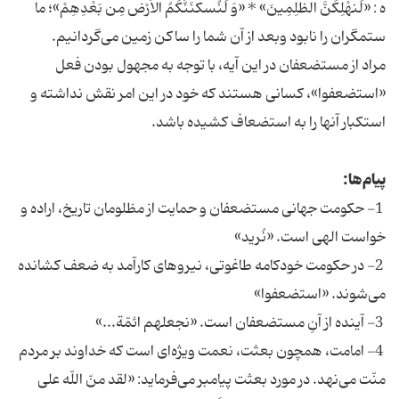
ه : «لَنهْلِکَنَّ الظلِمِینَ» * «وَ لَنُسکنَنَّکُمُ الاَرْض مِن بَعْدِهِمْ»؛ ما
ستمگران را نابود وبعد از آن شما را ساکن زمین مى‌‏گردانیم.
مراد از مستضعفان در این آیه، با توجه به مجهول بودن فعل
«استضعفوا»، کسانى هستند که خود در این امر نقش نداشته و
استکبار آنها را به استضعاف کشیده باشد.
پیام‌ها:
1- حکومت جهانى مستضعفان و حمایت از مظلومان تاریخ، اراده و
خواست الهى است. «نُرید»
2- در حکومت خودکامه طاغوتى، نیروهاى کارآمد به ضعف کشانده
مى‏‌شوند. «استضعفوا»
3- آینده از آنِ مستضعفان است. «نجعلهم ائمّة...»
4- امامت، همچون بعثت، نعمت ویژه‏‌اى است که خداوند بر مردم
منّت مى‌‏نهد. در مورد بعثت پیامبر مى‏‌فرماید: «لقد منّ اللّه على