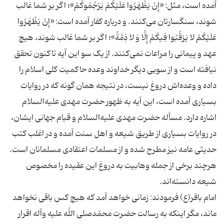
آمده است، مثل: «إِنْ یَظْهَرُوا عَلَیْکُمْ یَرْجُمُوکُمْ»؛ اگر بر شما غالب
شوند، سنگسارتان مى‏‌کنند. و درباره‏ کفار آمده است: «إِنْ یَظْهَرُوا
عَلَیْکُمْ لا یَرْقُبُوا فِیکُمْ إِلًّا وَ لا ذِمَّةً»؛ اگر بر شما غالب شوند، هیچ
عهد و پیمانى را مراعات نمى‏‌کنند. از یک سو این آیه تاکنون تحقق
نیافته است و از سویى دیگر خداوند وعده‏ حاکمیت کلى اسلام را
داده و وعده‌‏اش دروغ نیست، در نتیجه همان گونه که در روایات
بسیارى آمده است، این آیه به ظهور حضرت مهدى ‏علیه‌السلام
اشاره دارد. مسأله‏ حضرت مهدى‏ علیه‌السلام و قیام جهانى ایشان،
در روایات بسیارى از طریق شیعه و اهل‏ سنت آمده و در اغلب کتب
حدیثى عامه نیز مطرح شده و از مسلمات اعتقادى مسلمانان است.
هرچند برخى از جمله وهابیت به دروغ این عقیده را مخصوص
شیعه دانسته‌‏اند.
امام باقر(ع) فرمودند: زمانى خواهد آمد که هیچ کس باقى نخواهد
ماند، مگر اینکه به رسالت حضرت محمّدصلى الله علیه وآله اقرار