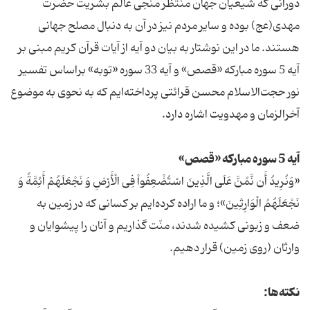
دورانی که شیعیان جهان منتظر منجی عالم بشریت حضرت
مهدی(عج) بوده و سایر مردم نیز در آن به دنبال مصلح جهانی
هستند. ما در این نوشتار به بیان دو آیه از آیات قرآن کریم مبنی بر
آیه 5 سوره مبارکه «قصص» و آیه 33 سوره «توبه» براساس تفسیر
نور حجت‌الاسلام محسن قرائتی پرداخته‌ایم که به نحوی به موضوع
آخرالزمان و مهدویت اشاره دارد.
آیه 5 سوره مبارکه «قصص»
«وَنُرِیدُ أَن نَّمُنَّ عَلَى الَّذِینَ اسْتُضْعِفُواْ فِى الْأَرْضِ وَ نَجْعَلَهُمْ أَئِمَّةً وَ
نَجْعَلَهُمُ الْوَارِثِینَ»؛‌ و ما اراده کرده‏‌ایم بر کسانى که در زمین به
ضعف و زبونى کشیده شدند، منّت گذاریم و آنان را پیشوایان و
وارثان (روى زمین) قرار دهیم.
نکته‌ها: