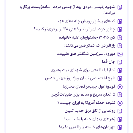
شهید رئیسی، مردی بود از جنس مردم، ساده‌زیست، پرکار و
بی‌ادعا.
کدهای پیشواز پویش چله دعای عهد
چطور خودمان را از نظر ذهنی ۳۸ برابر قوی‌تر کنیم؟
کن ۲۰۲۵؛ جشنواره‌ای علیه خانواده
راز افرادی که کمتر ضرر می‌کنند!
دورود، سرزمین شگفتی‌های طبیعت
جان فدا
نماز لیله الدفن برای شهدای بیت رهبری
طرح اختصاصی تبیان ویژه روز جهانی قدس
فومو؛ غول جیب‌بر فضای مجازی!
۵ غذای سریع و سالم برای طبیعت‌گردی
نتیجه حمله آمریکا به ایران چیست؟
رونمایی از اتاق برق جدید تبیان
زهرهای پنهان خانه را بشناسید!
قهرمان‌های خسته یا والدین مفید!