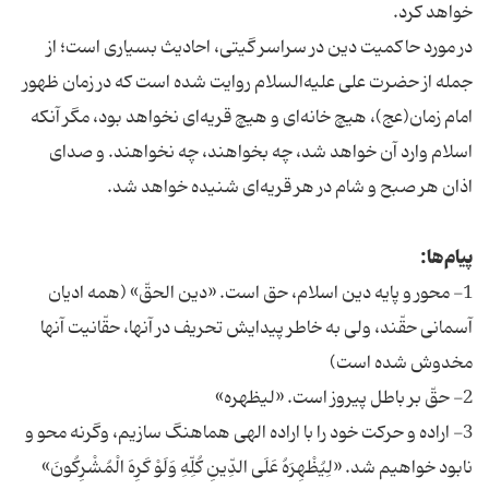
خواهد کرد.
در مورد حاکمیت دین در سراسر گیتى، احادیث بسیارى است؛ از
جمله از حضرت على‏ علیه‌السلام روایت شده است که در زمان ظهور
امام زمان‏(عج)، هیچ خانه‌‏اى و هیچ قریه‏‌اى نخواهد بود، مگر آنکه
اسلام وارد آن خواهد شد، چه بخواهند، چه نخواهند. و صداى
اذان هر صبح و شام در هر قریه‌‏اى شنیده خواهد شد.
پیام‌ها:
1- محور و پایه‏ دین اسلام، حق است. «دین‏ الحقّ» (همه‏ ادیان
‏آسمانى حقّند، ولى به خاطر پیدایش تحریف در آنها، حقّانیت آنها
مخدوش شده است)
2- حقّ بر باطل پیروز است. «لیظهره»
3- اراده و حرکت خود را با اراده‏ الهى هماهنگ سازیم، وگرنه محو و
نابود خواهیم شد. «لِیُظْهِرَهُ عَلَى الدِّینِ کُلِّهِ وَلَوْ کَرِهَ الْمُشْرِکُونَ»