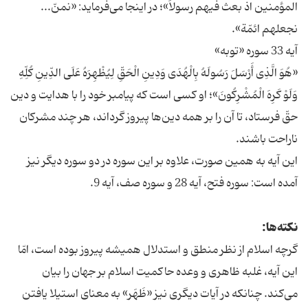
المؤمنین اذ بعث فیهم رسولاً»؛ در این‏جا مى‌‏فرماید: «نمنّ...
نجعلهم ائمّة».
آیه 33 سوره «توبه»
«هُوَ الَّذِى أَرْسَلَ رَسُولَهُ بِالْهُدَى‏ وَدِینِ الْحَقِّ لِیُظْهِرَهُ عَلَى الدِّینِ کُلِّهِ
وَلَوْ کَرِهَ الْمُشْرِکُونَ‏»؛ او کسى است که پیامبر خود را با هدایت و دین
حقّ فرستاد، تا آن را بر همه‏ دین‏‌ها پیروز گرداند، هر چند مشرکان
ناراحت باشند.
این آیه به همین صورت، علاوه بر این سوره در دو سوره‏ دیگر نیز
آمده است: سوره‏ فتح، آیه‏ 28 و سوره‏ صف، آیه‏ 9.
نکته‌ها:
گرچه اسلام از نظر منطق و استدلال همیشه پیروز بوده است، امّا
این آیه، غلبه‏ ظاهرى و وعده حاکمیت اسلام بر جهان را بیان
مى‏‌کند. چنانکه در آیات دیگرى نیز «ظَهَر» به معناى استیلا یافتن