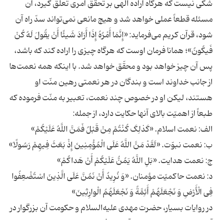
شکى نیست که هرگاه اراده‏ الهى بر تحقق امرى تعلق گیرد، آن
مسئله قطعاً عملى خواهد شد و هیچ مانعى نمى‌‏تواند سدّ راه آن
شود، قرآن کریم مى‌‏فرماید: «إِنَّمَا أَمْرُهُ إِذَا أَرَادَ شَیئًا أَنْ یقُولَ لَهُ کُنْ
فَیکُونُ»؛ همانا فرمان اوست که هرگاه چیزى را اراده کند که باشد،
پس آن چیز خواهد بود و محقّق خواهد شد. با این‏که همه نعمت‏‌ها
از جانب خداوند است و بندگان در هر نعمتى رهین منّت او
هستند، لیکن او در خصوص چند نعمت، تعبیر به منّت فرموده که
طبعاً از اهمیّت بالاى آنها حکایت دارد، از جمله:
الف: نعمت اسلام. «کَذلِکَ کُنْتُمْ مِنْ قَبْلُ فَمَنَّ اللَّهُ عَلَیْکُمْ»
ب: نعمت نبوّت. «لَقَدْ مَنَّ اللَّهُ عَلَى الْمُؤْمِنِینَ إِذْ بَعَثَ فِیهِمْ رَسُولًا»
ج: نعمت هدایت. «بَلِ اللَّهُ یَمُنُّ عَلَیْکُمْ أَنْ هَداکُمْ»
د: نعمت حاکمیّت مؤمنان. «وَ نُرِیدُ أَنْ نَمُنَّ عَلَى الَّذِینَ اسْتُضْعِفُوا
فِی الْأَرْضِ وَ نَجْعَلَهُمْ أَئِمَّةً وَ نَجْعَلَهُمُ الْوارِثِینَ»
در روایات بسیار، حضرت مهدى‏ علیه‌السلام و حکومت آن بزرگوار در