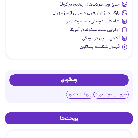
جمع‌آوری موکب‌های اربعین در کربلا
بازگشت زوار اربعین حسینی از مرز مهران
شاه کلید دوستی با حضرت امیر
اوکراین سند منگوله‌دار آمریکا!
آگاهی بدون فرسودگی
فرمول شکست پنتاگون
وب‌گردی
سرویس خواب نوزاد
زیورآلات پاندورا
پربحث‌ها