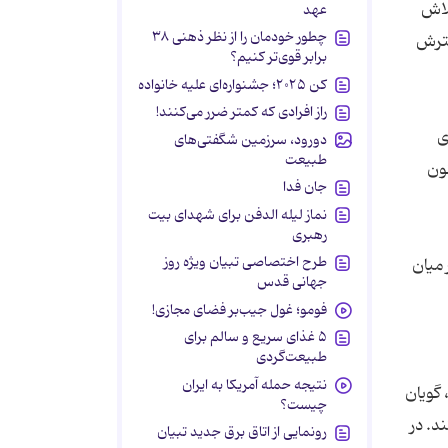
کرد: تاکنون تلاش
عهد
چطور خودمان را از نظر ذهنی ۳۸
سترش
برابر قوی‌تر کنیم؟
کن ۲۰۲۵؛ جشنواره‌ای علیه خانواده
راز افرادی که کمتر ضرر می‌کنند!
وس اچ آی
دورود، سرزمین شگفتی‌های
طبیعت
نون
جان فدا
نماز لیله الدفن برای شهدای بیت
رهبری
طرح اختصاصی تبیان ویژه روز
ر میان
جهانی قدس
فومو؛ غول جیب‌بر فضای مجازی!
۵ غذای سریع و سالم برای
طبیعت‌گردی
نتیجه حمله آمریکا به ایران
 گویان
چیست؟
د. در
رونمایی از اتاق برق جدید تبیان