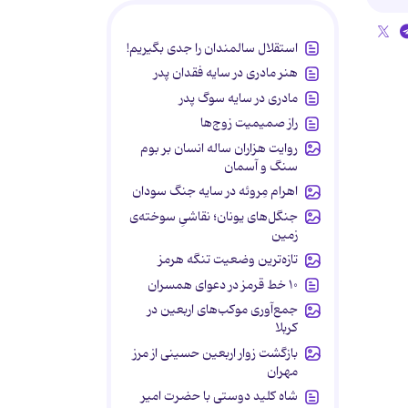
استقلال سالمندان را جدی بگیریم!
هنر مادری در سایه‌ فقدان پدر
مادری در سایه سوگ پدر
راز صمیمیت زوج‌ها
روایت هزاران ساله انسان بر بوم
سنگ و آسمان
اهرام مِروئه در سایه جنگ سودان
جنگل‌های یونان؛ نقاشیِ سوخته‌ی
زمین
تازه‌ترین وضعیت تنگه هرمز
۱۰ خط قرمز در دعوای همسران
جمع‌آوری موکب‌های اربعین در
کربلا
بازگشت زوار اربعین حسینی از مرز
مهران
شاه کلید دوستی با حضرت امیر