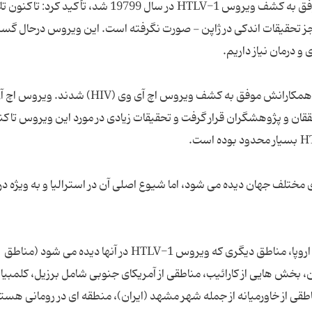
مریلند (آمریکا) که آزمایشگاه وی برای نخستین بار موفق به کشف ویروس HTLV-1 در سال 19799 شد، تأکید 
جز تحقیقات اندکی در ژاپن - صورت نگرفته است. این ویروس درحال گ
و درمان نیاز داریم.
تنها چند سال پس از کشف ویروس HTLV-1، گالو و همکارانش موفق به کشف ویروس اچ آی وی (HIV) شدند. ویر
ققان و پژوهشگران قرار گرفت و تحقیقات زیادی در مورد این ویروس تاک
 تعدادی از کشورهای مختلف جهان دیده می شود، اما شیوع اصلی آن در استرالیا و به ویژه د
براساس اعلام مرکز کنترل و پیشگیری از بیماری های اروپا، مناطق دیگری که ویروس HTLV-1 در آنها دیده می شود (مناطق
بخش هایی از کارائیب، مناطقی از آمریکای جنوبی شامل برزیل، کلمبیا،
قی از خاورمیانه از جمله شهر مشهد (ایران)، منطقه ای در رومانی هستن