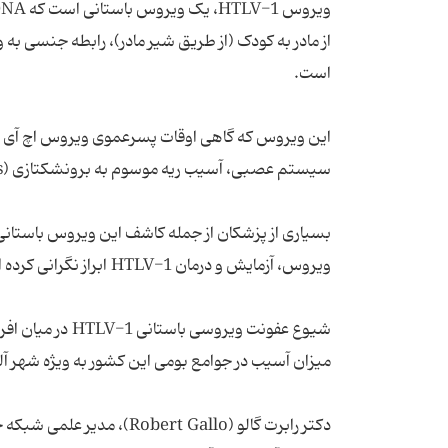
از مادر به کودک (از طریق شیر مادر)، رابطه جنسی به 
است.
سیستم عصبی، آسیب ریه موسوم به برونشکتازی (bronchiectasis)، تضعیف سیستم ایمنی در ارتباط است.
ویروس، آزمایش و درمان HTLV-1 ابراز نگرانی کرده اند. این ویروس می تواند منجر به بروز لوسمی و لنفوم شود.
میزان آسیب در جوامع بومی این کشور به ویژه شهر آلیس اسپرینگز ( Springs
دکتر رابرت گالو (t Gallo