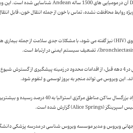
ویروس HTLV-1، یک ویروس باستانی است که DNA آن در مومیایی های 1500 ساله Andean شناسایی ش
ویژه روابط محافظت نشده، تماس با خون از جمله انتقال خون، قابل انتقا
این ویروس که گاهی اوقات پسرعموی ویروس اچ آی وی (HIV) نیز گفته می شود، با مشکلات جدی سلامت از جمله بیماری
بسیاری از پزشکان از جمله کاشف این ویروس باستانی در 4 دهه قبل، از اقدامات محدود در زمینه پیشگیری از گسترش شی
شیوع عفونت ویروسی باستانی HTLV-1 در میان افراد بزرگسال ساکن مناطق مرکزی استرالیا به 40 درصد رسیده و بی
Alice) گزارش شده است.
Rober)، مدیر علمی شبکه جهانی ویروس و مدیر موسسه ویروس شناسی در مدرسه پزشکی دانشگ