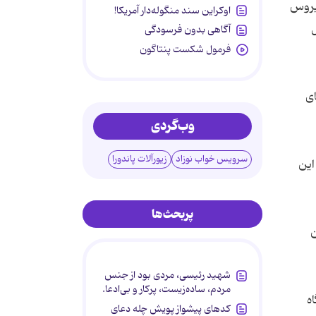
ده است. این ویروس
اوکراین سند منگوله‌دار آمریکا!
ل
آگاهی بدون فرسودگی
فرمول شکست پنتاگون
 های
وب‌گردی
سرویس خواب نوزاد
زیورآلات پاندورا
وع این
پربحث‌ها
شترین
شهید رئیسی، مردی بود از جنس
مردم، ساده‌زیست، پرکار و بی‌ادعا.
اه
کدهای پیشواز پویش چله دعای