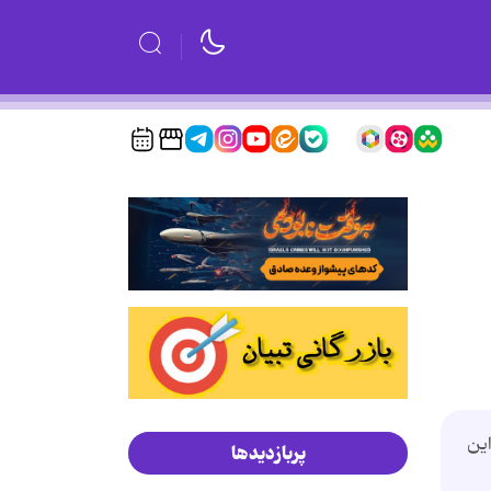
این
پربازدیدها