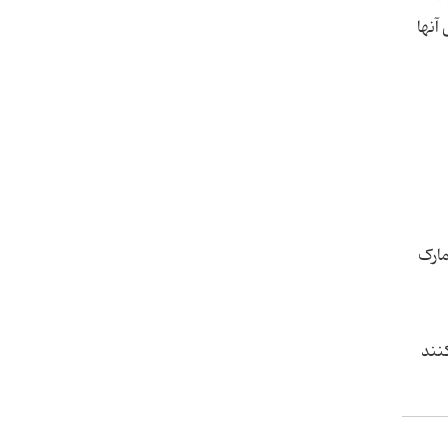
آنها
مارک
نند