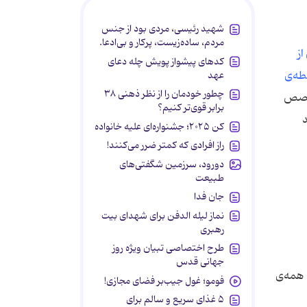
شهید رئیسی، مردی بود از جنس
مردم، ساده‌زیست، پرکار و بی‌ادعا.
از
کدهای پیشواز پویش چله دعای
طه‌ی
عهد
چطور خودمان را از نظر ذهنی ۳۸
تخصص
برابر قوی‌تر کنیم؟
د
کن ۲۰۲۵؛ جشنواره‌ای علیه خانواده
راز افرادی که کمتر ضرر می‌کنند!
دورود، سرزمین شگفتی‌های
طبیعت
جان فدا
نماز لیله الدفن برای شهدای بیت
رهبری
طرح اختصاصی تبیان ویژه روز
جهانی قدس
 همه‌ی
فومو؛ غول جیب‌بر فضای مجازی!
۵ غذای سریع و سالم برای