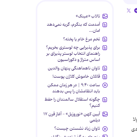
تالاب «عینک»
آمدمت که بنگرم، گریه نمی‌دهد
امان...
تخم مرغ خام یا پخته؟
برای پذیرایی چه لوستری بخریم؟
راهنمای انتخاب لوستر پذیرای بر
اساس متراژ و دکوراسیون
تاوان ناهماهنگی پنهان والدین
قاتلان خاموش کلاژن پوست!
ساعت ۹:۴۰ | در هر زمان ممکن
باید انتقامشان را پس بدهند
چگونه استقلال سالمندان را حفظ
کنیم؟
آیین کهن «نوروزبل» - آغاز قرن ۱۷
لا
دیلمی
تاوان زیاد نشستن چیست؟
دی
پنجره‌ای به گذشته؛ خبرنگاران،