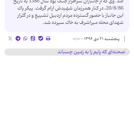
آمد. وی که از جانبازان سرافراز جنگ بود سال 1386 به تاریخ
20/8/86، در کنار همرزمان شهیدش ارام گرفت. پیكر پاك
این جانباز با حضور گسترده مردم اردبیل تشییع و در گلزار
شهدای محله میراشرف به خاك سپرده شد.
پنجشنبه ۲۱ دی ۱۳۹۶ - ۰۰:۰۰