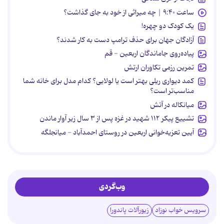
ساعت ۹:۴۰ | چه میراثی از خود به جای گذاشت؟
یک کودک دو چهره!
آزادگان جهان برای حذف ترامپ دست به کار شدند؟
پیاده‌روی جاماندگان اربعین - قم
تمرین رزمی تکاوران ارتش
کمد دیواری ریلی بهتر است یا لولایی؟ کدام مدل برای خانه شما
مناسب‌تر است؟
میانکاله در آتش
تشییع پیکر ۱۱۲ شهید در غزه پس از ۳ سال زیر آوار ماندن
آیین تعزیه‌خوانی اربعین در روستای احمدآباد - میانجلگه
وب‌گردی
سرویس خواب نوزاد
زیورآلات پاندورا