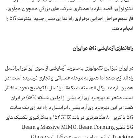
تکنولوژی، قصد دارد با همکاری شرکت‌های بزرگی همچون هوآوی،
فاز سوم مراحل اجرایی برقراری راه‌اندازی نسل جدید اینترنت ۵G را
انجام دهد.
راه‌اندازی آزمایشی ۵G در ایران
در ایران نیز این تکنولوژی به‌صورت آزمایشی از سوی اپراتور ایرانسل
راه‌اندازی شده اما هنوز به مرحله عملیاتی و تجاری نرسیده است؛ در
همین باره مدیرکل «هسته شبکه» ایرانسل با توضیح نحوه ساختار
تست منجر به بهره‌برداری آزمایشی از اولین شبکه (۵G) در ایران
گفت: در این بهره‌برداری آزمایشی، ایرانسل با راه‌اندازی یک سایت
۵G با کریر ۸۰۰ مگاهرتزی در باند ۱۵۴GHZ و به‌کارگیری تکنیک‌های
۵G نظیر Massive MIMO، Beam Forming و Beam
Tracking توانسته است به سرعت قابل توجه Gbps