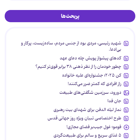
پربحث‌ها
شهید رئیسی، مردی بود از جنس مردم، ساده‌زیست، پرکار و
بی‌ادعا.
کدهای پیشواز پویش چله دعای عهد
چطور خودمان را از نظر ذهنی ۳۸ برابر قوی‌تر کنیم؟
کن ۲۰۲۵؛ جشنواره‌ای علیه خانواده
راز افرادی که کمتر ضرر می‌کنند!
دورود، سرزمین شگفتی‌های طبیعت
جان فدا
نماز لیله الدفن برای شهدای بیت رهبری
طرح اختصاصی تبیان ویژه روز جهانی قدس
فومو؛ غول جیب‌بر فضای مجازی!
۵ غذای سریع و سالم برای طبیعت‌گردی