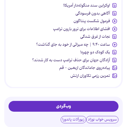
اوکراین سند منگوله‌دار آمریکا!
آگاهی بدون فرسودگی
فرمول شکست پنتاگون
افشای اطلاعات برای ترور بارون ترامپ
نجات از غرق شدگی
ساعت ۹:۴۰ | چه میراثی از خود به جای گذاشت؟
یک کودک دو چهره!
آزادگان جهان برای حذف ترامپ دست به کار شدند؟
پیاده‌روی جاماندگان اربعین - قم
تمرین رزمی تکاوران ارتش
وب‌گردی
سرویس خواب نوزاد
زیورآلات پاندورا