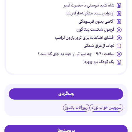
شاه کلید دوستی با حضرت امیر
اوکراین سند منگوله‌دار آمریکا!
آگاهی بدون فرسودگی
فرمول شکست پنتاگون
افشای اطلاعات برای ترور بارون ترامپ
نجات از غرق شدگی
ساعت ۹:۴۰ | چه میراثی از خود به جای گذاشت؟
یک کودک دو چهره!
وب‌گردی
سرویس خواب نوزاد
زیورآلات پاندورا
پربحث‌ها