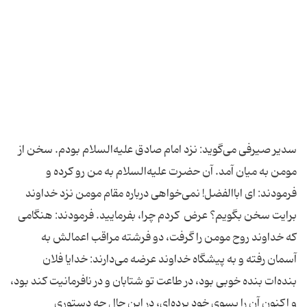
سدیر صیرفی می‌گويد: نزد امام صادق عليه‌السلام بودم. سخن از
مومن به ميان آمد. آن حضرت عليه‌السلام به من رو كرده و
فرمودند: اى اباالفضل! نمى‌خواهى درباره مقام مومن نزد خداوند
برايت سخن بگويم؟ عرض ‍ كردم چرا، بفرماييد. فرمودند: هنگامى
كه خداوند روح مومن را گرفت، دو فرشته مراقب اعمالش به
آسمان رفته و به پيشگاه خداوند عرضه مى‌دارند: خدايا فلان
بنده‌ات بنده خوبى بود، در طاعت تو شتابان و در نافرمانيت كند بود،
و اكنون آن را بسوى خود برده‌اى، در اين حال چه دستورى