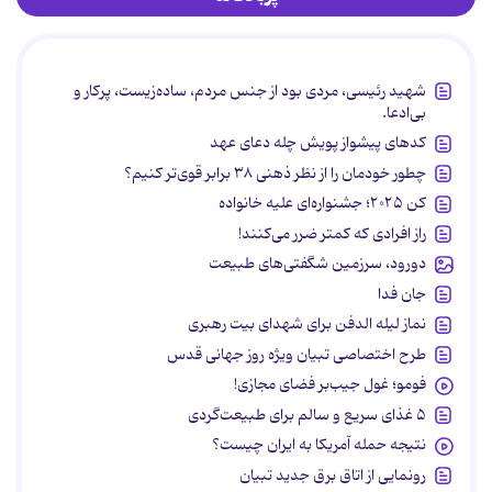
شهید رئیسی، مردی بود از جنس مردم، ساده‌زیست، پرکار و
بی‌ادعا.
کدهای پیشواز پویش چله دعای عهد
چطور خودمان را از نظر ذهنی ۳۸ برابر قوی‌تر کنیم؟
کن ۲۰۲۵؛ جشنواره‌ای علیه خانواده
راز افرادی که کمتر ضرر می‌کنند!
دورود، سرزمین شگفتی‌های طبیعت
جان فدا
نماز لیله الدفن برای شهدای بیت رهبری
طرح اختصاصی تبیان ویژه روز جهانی قدس
فومو؛ غول جیب‌بر فضای مجازی!
۵ غذای سریع و سالم برای طبیعت‌گردی
نتیجه حمله آمریکا به ایران چیست؟
رونمایی از اتاق برق جدید تبیان