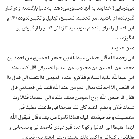
مى‌فرمايى؟ خداوند به آنها دستور مى‌دهد: به دنيا بازگشته و در كنار
قبر بنده ام باشيد. مرا تحميد، تسبيح، تهليل و تكبير نموده (*) و
اين اعمال را براى بنده‌ام بنويسيد تا زمانی که او را از قبرش بر
ابى رحمه الله قال حدثنى عبدالله بن جعفر الحميرى عن احمد بن
محمد عن الحسن بن محبوب عن سدير الصيرفى قال كنت عند
ابى عبدالله عليه السلام فذكروا عنده المومن فاالتفت الى فقال ياا
ابا الفضل الا احدثك بحال المومن عند الله قلت بلى فحدثنى قال
فقال اذا قبض الله روح المومن صعد ملكاه الى السماء فقالا ربنا
عبدك فلان و نعم العبد كان لك سريعا فى طاعتك بطيئا فى
معصيتك و قد قبضته اليك فماذا تامرنا من بعده قال فيقول الله
لهما اهبطا الى الدنيا و كونا عند قبر عبدى فاحمدانى و سبحانى و
هللانى و كبرانى و اكتبا ذلك لعبدى حتى ابعثه من قبره...