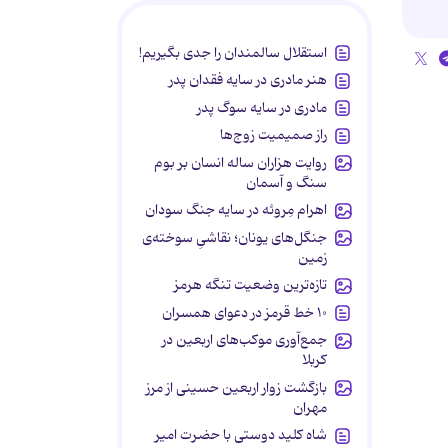
استقلال سالمندان را جدی بگیریم!
هنر مادری در سایه‌ فقدان پدر
مادری در سایه سوگ پدر
راز صمیمیت زوج‌ها
روایت هزاران ساله انسان بر بوم
سنگ و آسمان
اهرام مِروئه در سایه جنگ سودان
جنگل‌های یونان؛ نقاشیِ سوخته‌ی
زمین
تازه‌ترین وضعیت تنگه هرمز
۱۰ خط قرمز در دعوای همسران
جمع‌آوری موکب‌های اربعین در
کربلا
بازگشت زوار اربعین حسینی از مرز
مهران
شاه کلید دوستی با حضرت امیر