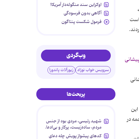
اوکراین سند منگوله‌دار آمریکا!
آگاهی بدون فرسودگی
 است
فرمول شکست پنتاگون
دند.
وب‌گردی
پیشانی
سرویس خواب نوزاد
زیورآلات پاندورا
انی
پربحث‌ها
این
مه در
شهید رئیسی، مردی بود از جنس
مردم، ساده‌زیست، پرکار و بی‌ادعا.
کدهای پیشواز پویش چله دعای