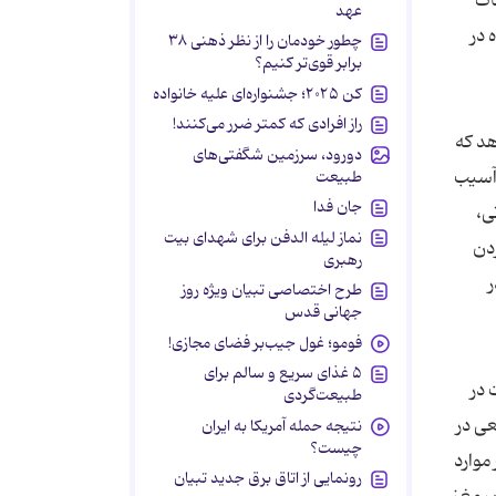
حقیقات
عهد
 در
چطور خودمان را از نظر ذهنی ۳۸
برابر قوی‌تر کنیم؟
کن ۲۰۲۵؛ جشنواره‌ای علیه خانواده
راز افرادی که کمتر ضرر می‌کنند!
 می دهد که
دورود، سرزمین شگفتی‌های
 آسیب
طبیعت
جان فدا
ی،
نماز لیله الدفن برای شهدای بیت
دن
رهبری
ر
طرح اختصاصی تبیان ویژه روز
جهانی قدس
فومو؛ غول جیب‌بر فضای مجازی!
۵ غذای سریع و سالم برای
 در
طبیعت‌گردی
ی در
نتیجه حمله آمریکا به ایران
چیست؟
موارد
رونمایی از اتاق برق جدید تبیان