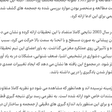
دانشمندان برای بررسی دقیق و علمی این موضوع به مطالعه و آنالیز 1989 نمونه جمجمه مختلف پرداختند. البته این ت
 جهت مطالعه و منحصر بودن موارد بررسی شده به جمجمه های کشف شده
رای این ادعا ارائه کرد.
لازم به توضیح است که نتایج یک تحقیق انجام شده در سال 2003 نتایجی کاملا متضاد با این تحقیقات ارائه کرده و نشان
آن پیشانی به صورت مسطح و با انحنا به سمت بالا حرکت می کرد، سبب
اثیراتی روی عملکرد مغز می گذاشت. به باور اعضای این تیم تحقیقات
 بینایی، دشواری در تشخیص اشیا، ضعف شنوایی، مشکلات در به یاد آور
ز شود. در مجموع این یافته ها نشان می دهد که ایجاد تغییرات عمدی د
وار شدن یادگیری را در پی داشته باشد.
مینه نرسیده اند و همانطور که مشاهده می شود دو نظریه کاملا متفاوت
ستندات خاص خود ارائه شده است. به نظر می رسد برای نتیجه گیری قطع
و برای این منظور باید اندازه گیری های دقیقی از جمجمه و ساختار ان در 