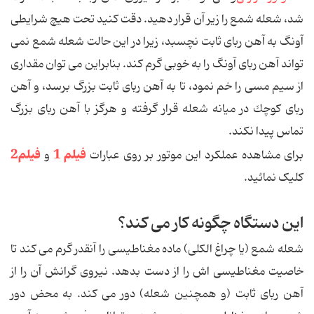
شد، شعله شمع را زیر آن قرار دهید. دقت كنید تحت هیچ شرایطی
آونگ به آهن ربای ثابت نچسبد، زیرا در این حالت شعله شمع نمی
تواند آهن ربای آونگ را به خوبی گرم كند. بنابراین می توان مقداری
از سیم مسی را خم نمود، تا به آهن ربای ثابت بزرگ برسد، و آهن
ربای كوچك در میانه شعله قرار گرفته و هرگز با آهن ربای بزرگ
تماس پیدا نكند.
فیلم 1
فیلم2
برای مشاهده عملكرد این موتور بر روی عبارات
و
کلیک نمائید.
این دستگاه چگونه كار می كند؟
شعله شمع (یا چراغ الكلی) ماده مغناطیسی را آنقدر گرم می كند تا
خاصیت مغناطیسی اش را از دست بدهد. نیروی گرانش آن را از
آهن ربای ثابت (و همچنین شعله) دور می كند. به محض دور