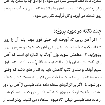
شدن، ماده مغناطیسی سرد می شود، و توانای جذب شدن به آهن
ربا را پیدا می كند. سپس آهن ربا ماده مغناطیسی را جذب نموده و
روی شعله می آورد، و كل فرآیند تكرار می شود.
چند نكته در مورد پروژه:
١- اگر آهن ربایی كه آویخته اید خیلی قوی بود، ابتدا آن را روی
شعله بگیرید تا خاصیت آهن ربایی اش كم شود، و سپس آن را
بیاویزید. ٢- مطمئن شوید وزن آونگ به اندازه ای است كه آهن
ربای ثابت بتواند آن را (از حالت آویخته قائم) جذب كند. ٣- طول
سیم آونگ و بلندی تكیه گاهش باید به انداز های باشد كه وقتی
ماده مغناطیسی خاصیت مغناطیسی اش را از دست داد از شعله
دور شود. ٤- اگر بر اثر گرمای شعله ماده مغناطیسی از آهن ربا دور
نشد، موقعیت آونگ بر روی تكیه گاه را كمی دور كنید. ٥- اگر شما
از ماده مغناطیسی نیكل-كادمیوم استفاده می كنید، بهتر است از