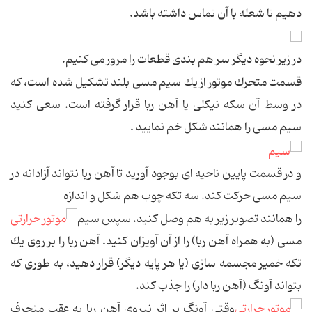
دهیم تا شعله با آن تماس داشته باشد.
در زیر نحوه دیگر سر هم بندی قطعات را مرور می كنیم.
قسمت متحرك موتور از یك سیم مسی بلند تشكیل شده است، كه
در وسط آن سكه نیكلی یا آهن ربا قرار گرفته است. سعی كنید
سیم مسی را همانند شكل خم نمایید .
و در قسمت پایین ناحیه ای بوجود آورید تا آهن ربا نتواند آزادانه در
سیم مسی حركت كند. سه تكه چوب هم شكل و اندازه
را همانند تصویر زیر به هم وصل كنید. سپس سیم
مسی (به همراه آهن ربا) را از آن آویزان كنید. آهن ربا را بر روی یك
تكه خمیر مجسمه سازی (یا هر پایه دیگر) قرار دهید، به طوری كه
بتواند آونگ (آهن ربا دار) را جذب كند.
وقتی آونگ بر اثر نیروی آهن ربا به عقب منحرف