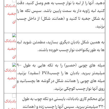
دهید. آنها را از لبه با نوار چسب به هم وصل كنید. دقت
كنید لبه زاویه دار به سمت پایین باشد. سپس تكه ها را
به شكل جعبه تا كنید و (همانند شكل) از داخل چسب
بزنید.
به همین شكل بادبان دیگری بسازید، مطمئن شوید لبه
ها به طور یكنواخت نوار چسب خورده باشند.
میله های چوبی (حصیر) را به تكه هایی به طول ٩٠٠
میلیمتر ببرید. بادبان ها را چسبPVA (سفید) بزنید.
میله های چوبی را همانند شكل در گوشه ها بچسبانید و
روی آنها نوار چسب كوچكی بزنید.
برای محكم كاری بادبادك، بایستی دو تكه چوب به طول
٣٢٠ میلیمتر ببرید. سپس آنها را چسب زده و (همانند