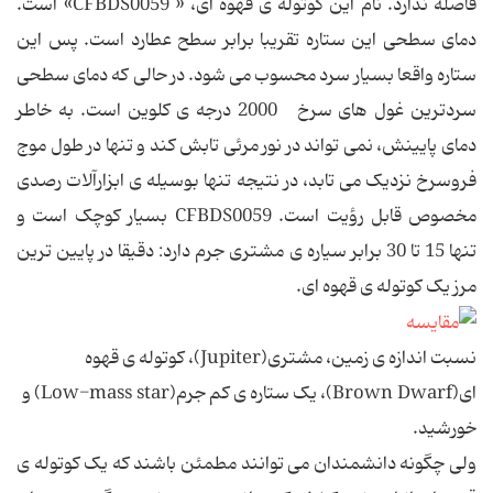
فاصله ندارد. نام این کوتوله ی قهوه ای، « CFBDS0059» است.
دمای سطحی این ستاره تقریبا برابر سطح عطارد است. پس این
ستاره واقعا بسیار سرد محسوب می شود. در حالی که دمای سطحی
سردترین غول های سرخ 2000 درجه ی کلوین است. به خاطر
دمای پایینش، نمی تواند در نور مرئی تابش کند و تنها در طول موج
فروسرخ نزدیک می تابد، در نتیجه تنها بوسیله ی ابزارآلات رصدی
مخصوص قابل رؤیت است. CFBDS0059 بسیار کوچک است و
تنها 15 تا 30 برابر سیاره ی مشتری جرم دارد: دقیقا در پایین ترین
مرز یک کوتوله ی قهوه ای.
نسبت اندازه ی زمین، مشتری(Jupiter)، کوتوله ی قهوه
ای(Brown Dwarf)، یک ستاره ی کم جرم(Low-mass star) و
خورشید.
ولی چگونه دانشمندان می توانند مطمئن باشند که یک کوتوله ی