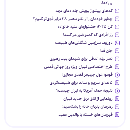
بی‌ادعا.
کدهای پیشواز پویش چله دعای عهد
چطور خودمان را از نظر ذهنی ۳۸ برابر قوی‌تر کنیم؟
کن ۲۰۲۵؛ جشنواره‌ای علیه خانواده
راز افرادی که کمتر ضرر می‌کنند!
دورود، سرزمین شگفتی‌های طبیعت
جان فدا
نماز لیله الدفن برای شهدای بیت رهبری
طرح اختصاصی تبیان ویژه روز جهانی قدس
فومو؛ غول جیب‌بر فضای مجازی!
۵ غذای سریع و سالم برای طبیعت‌گردی
نتیجه حمله آمریکا به ایران چیست؟
رونمایی از اتاق برق جدید تبیان
زهرهای پنهان خانه را بشناسید!
قهرمان‌های خسته یا والدین مفید!