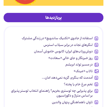
پربازدیدها
استفاده از جادوی «تکنیک ساندویچ» در زندگی مشترک
لنگرهای نجات در برابر سیلاب استرس
دوش‌پرتاب‌های ایران؛ کابوس خاموش آسمان
روز خبرنگار و جای خالی «سعادت»
در مسیر تولد ابریشم
تالاب «عینک»
آمدمت که بنگرم، گریه نمی‌دهد امان...
تخم مرغ خام یا پخته؟
برای پذیرایی چه لوستری بخریم؟ راهنمای انتخاب لوستر پذیرای
بر اساس متراژ و دکوراسیون
تاوان ناهماهنگی پنهان والدین