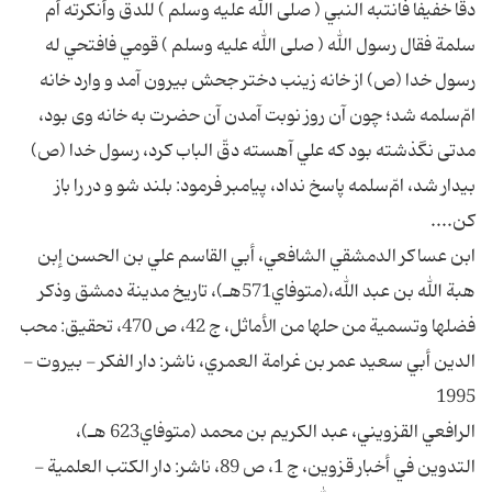
دقا خفيفا فانتبه النبي ( صلى الله عليه وسلم ) للدق وأنكرته أم
سلمة فقال رسول الله ( صلى الله عليه وسلم ) قومي فافتحي له
رسول خدا (ص) از خانه زينب دختر جحش بيرون آمد و وارد خانه
امّ‌سلمه شد؛ چون آن روز نوبت آمدن آن حضرت به خانه وى بود،
مدتى نگذشته بود كه علي آهسته دقّ الباب كرد، رسول خدا (ص)
بيدار شد، امّ‌سلمه پاسخ نداد، پيامبر فرمود: بلند شو و در را باز
كن....
ابن عساكر الدمشقي الشافعي، أبي القاسم علي بن الحسن إبن
هبة الله بن عبد الله،(متوفاي571هـ)، تاريخ مدينة دمشق وذكر
فضلها وتسمية من حلها من الأماثل، ج 42، ص 470، تحقيق: محب
الدين أبي سعيد عمر بن غرامة العمري، ناشر: دار الفكر - بيروت -
1995
الرافعي القزويني، عبد الكريم بن محمد (متوفاي623 هـ)،
التدوين في أخبار قزوين، ج 1، ص 89، ناشر: دار الكتب العلمية -