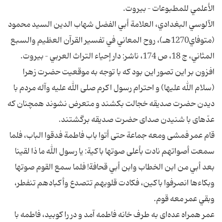
الأعلمي للمطبوعات – بيروت.
الآلوسي البغدادي، العلامة أبي الفضل شهاب الدين السيد محمود
(متوفاي1270هـ)، روح المعاني في تفسير القرآن العظيم والسبع
المثاني، ج 18، ص 174، ناشر: دار إحياء التراث العربي – بيروت.
افزون بر اين تصور اين بود كه با توجه به موقعيت حضرت زهرا
(سلام الله عليها) و احترام رسول اكرم‏ صلى الله عليه وآله مردم با
ديدن حضرت صديقه خجالت بكشند و متعرض نشوند همچنان كه
عدّه‏اى با شنيدن صداى حضرت صديقه برگشتند.
قام عمر فمشى ومعه جماعة حتى أتوا باب فاطمة فدقوا الباب، فلما
سمعت أصواتهم نادت بأعلى صوتها باكية: يا رسول الله ما ذا لقينا
بعد أبي من ابن الخطاب وابن أبي قحافة! فلما سمع القوم صوتها
وبكاءها انصرفوا باكين، فكادت قلوبهم تتصدع وأكبادهم تنفطر،
وبقي عمر معه قوم.
عمر همراه عده‌اى به طرف خانه فاطمه آمد و در را كوبيد، فاطمه با