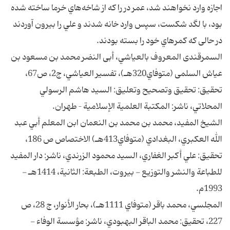
اجازه وارد نخواهند شد، عمر در را كه از شاخه‌هاي خرما ساخته شده
بود، با لگد شكست، سپس وارد خانه شدند و علي را بيرون آوردند
در حالى كه كمرهاي خود را بسته بودند.
السمرقندى المعروف بالعياشي، أبى النضر محمد بن مسعود بن
عياش السلمى (متوفاي320هـ)، تفسير العياشي، ج2، ص67،
تحقيق: تحقيق وتصحيح وتعليق: السيد هاشم الرسولي
المحلاتي، ناشر: المكتبة العلمية الإسلامية – طهران.
الشيخ المفيد، محمد بن محمد بن النعمان ابن المعلم أبي عبد
الله العكبري، البغدادي (متوفاي413هـ) الاختصاص ص 186،
تحقيق: علي أكبر الغفاري، السيد محمود الزرندي، ناشر: دار المفيد
للطباعة والنشر والتوزيع - بيروت، الطبعة: الثانية، 1414هـ -
1993م.
المجلسي، محمد باقر (متوفاي 1111هـ)، بحار الأنوار، ج 28، ص
227، تحقيق: محمد الباقر البهبودي، ناشر: مؤسسة الوفاء -