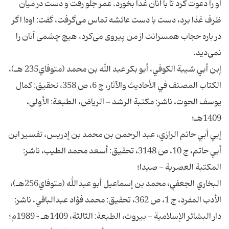
او را دعوت كرد تا با آنان غذا بخورد. عمر جلو رفت و دست در ميان
ظرف غذا برد، دست با دست عائشه تماس مى‌گرفت، گفت: اوه! اگر
در باره حجاب همسرانت از من پيروى مى‌كرد، هيچ چشمى آنان را
نمى‌ديد.
إبن أبي شيبة الكوفي، أبو بكر عبد الله بن محمد (متوفاي235 هـ)،
الكتاب المصنف في الأحاديث والآثار، ج 6، ص 358، تحقيق: كمال
يوسف الحوت، ناشر: مكتبة الرشد - الرياض، الطبعة: الأولى،
1409هـ؛
إبي أبي حاتم الرازي، عبد الرحمن بن محمد بن إدريس، تفسير ابن
أبي حاتم، ج 10، ص 3148، تحقيق: أسعد محمد الطيب، ناشر:
المكتبة العصرية - صيدا؛
البخاري الجعفي، محمد بن إسماعيل أبو عبدالله (متوفاي256هـ)،
الأدب المفرد، ج 1، ص 362، تحقيق: محمد فؤاد عبدالباقي، ناشر:
دار البشائر الإسلامية - بيروت، الطبعة: الثالثة، 1409هـ – 1989م؛