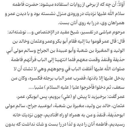
أوّلاً: آن چه كه از برخى از روايات استفاده مى‏شود: حضرت فاطمه
سلام الله عليها نزديك در ورودى منزل نشسته بود و با ديدن عمر و
همراهان وى، در را به روى آنان بست.
مرحوم عياشى در تفسير، شيخ مفيد در الإختصاص و... نوشته‌اند:
قال: قال عمر قوموا بنا إليه فقام أبو بكر وعمر وعثمان وخالد بن
الوليد و المغيرة بن شعبة وأبو عبيدة بن الجراح وسالم مولى أبي
حذيفة وقنفذ وقمت معهم فلما انتهينا إلى الباب فرأتهم فاطمة
صلوات الله عليها أغلقت الباب في وجوههم وهي لا تشك أن لا
يدخل عليها إلا باذنها، فضرب عمر الباب برجله فكسره، وكان من
سعف، ثم دخلوا فأخرجوا عليا ( عليه السلام ) ملببا....
عمر گفت: برخيزيد تا پيش او (علي) برويم، پس ابوبكر، عمر،
عثمان،‌ خالد بن وليد، مغيرة بن شعبة،‌ ابوعبيد جراح، سالم مولى
ابوحذيفة، قنفذ و من به همراه او راه افتاديم، چون نزديك خانه
رسيديم، فاطمه آنان را ديد و لذا در را بست و شك نداشت كه بدون