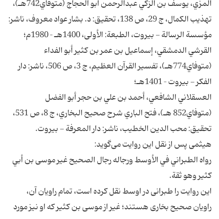
المزي، يوسف بن الزكي عبدالرحمن أبو الحجاج (متوفاي742هـ)،
تهذيب الكمال، ج 29، ص 138، تحقيق: د. بشار عواد معروف، ناشر:
مؤسسة الرسالة - بيروت، الطبعة: الأولى، 1400هـ – 1980م؛
القرشي الدمشقي، إسماعيل بن عمر بن كثير أبو الفداء
(متوفاي774هـ)، تفسير القرآن العظيم، ج 3، ص 506، ناشر: دار
الفكر - بيروت – 1401هـ؛
العسقلاني الشافعي، أحمد بن علي بن حجر أبو الفضل
(متوفاي852 هـ)، فتح الباري شرح صحيح البخاري، ج 8، ص 531،
تحقيق: محب الدين الخطيب، ناشر: دار المعرفة - بيروت.
هيثمى پس از نقل اين روايت مى‌گويد:
رواه الطبراني في الأوسط ورجاله رجال الصحيح غير موسى بن أبي
كثير وهو ثقة.
اين روايت را طبرانى در اوسط نقل كرده است، تمام راويان آن،
راويان صحيح بخارى هستند؛ غير از موسى بن كثير كه او نيز مورد