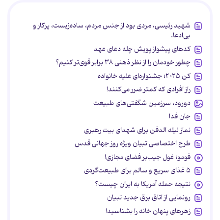
شهید رئیسی، مردی بود از جنس مردم، ساده‌زیست، پرکار و
بی‌ادعا.
کدهای پیشواز پویش چله دعای عهد
چطور خودمان را از نظر ذهنی ۳۸ برابر قوی‌تر کنیم؟
کن ۲۰۲۵؛ جشنواره‌ای علیه خانواده
راز افرادی که کمتر ضرر می‌کنند!
دورود، سرزمین شگفتی‌های طبیعت
جان فدا
نماز لیله الدفن برای شهدای بیت رهبری
طرح اختصاصی تبیان ویژه روز جهانی قدس
فومو؛ غول جیب‌بر فضای مجازی!
۵ غذای سریع و سالم برای طبیعت‌گردی
نتیجه حمله آمریکا به ایران چیست؟
رونمایی از اتاق برق جدید تبیان
زهرهای پنهان خانه را بشناسید!