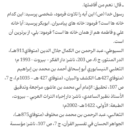
ـ قال: نعم من أفاضلها.
رسول خدا (ص) اين آيه را تلاوت فرمود، شخصى پرسيد: اين كدام
خانه ها است؟ فرمود: خانه هاى پيامبران. ابوبكر پرسيد: آيا خانه
علي و فاطمه هم از همان خانه ها است؟ فرمود: بلي، از بر‌ترين آن
است.
السيوطي، عبد الرحمن بن الكمال جلال الدين (متوفاي911هـ)،
الدر المنثور، ج 6، ص 203، ناشر: دار الفكر - بيروت – 1993 م؛
الثعلبي النيسابوري أبو إسحاق أحمد بن محمد بن إبراهيم
(متوفاي427هـ) الكشف والبيان، (متوفاي 427 هـ - 1035م)، ج 7،
ص 107، تحقيق: الإمام أبي محمد بن عاشور، مراجعة وتدقيق
الأستاذ نظير الساعدي، ناشر: دار إحياء التراث العربي - بيروت،
الطبعة: الأولى، 1422هـ-2002م؛
الثعالبي، عبد الرحمن بن محمد بن مخلوف (متوفاي875هـ)،
الجواهر الحسان في تفسير القرآن، ج 7، ص 107، ناشر: مؤسسة