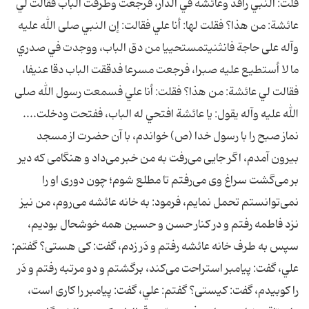
قلت: النبي راقد وعائشة في الدار، فرجعت وطرقت الباب فقالت لي
عائشة: من هذا؟ فقلت لها: أنا علي فقالت: إن النبي صلى الله عليه
وآله على حاجة فانثنيتمستحييا من دق الباب، ووجدت في صدري
ما لا أستطيع عليه صبرا، فرجعت مسرعا فدققت الباب دقا عنيفا،
فقالت لي عائشة: من هذا؟ فقلت: أنا علي فسمعت رسول الله صلى
الله عليه وآله يقول: يا عائشة افتحي له الباب، ففتحت ودخلت....
نماز صبح را با رسول خدا (ص) خواندم، با آن حضرت از مسجد
بيرون آمدم، اگر جايى مى‌رفت به من خبر مى‌داد و هنگامى كه دير
بر مى‌گشت سراغ وى مى‌رفتم تا مطلع شوم؛ چون دورى او را
نمى‌توانستم تحمل نمايم، فرمود: به خانه عائشه مى‌روم، من نيز
نزد فاطمه رفتم و در كنار حسن و حسين همه خوشحال بوديم،
سپس به طرف خانه عائشه رفتم و دَر زدم، گفت: كى هستى؟ گفتم:
علي، گفت: پيامبر استراحت مى‌كند، برگشتم و دو مرتبه رفتم و دَر
را كوبيدم، گفت: كيستى؟ گفتم: علي، گفت: پيامبر را كارى است،