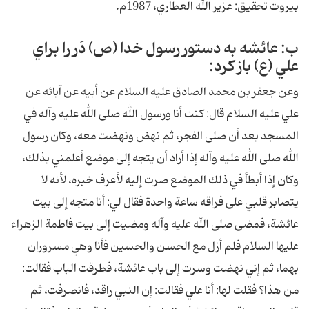
بيروت تحقيق: عزيز الله العطاري، 1987م.
ب: عائشه به دستور رسول خدا (ص) دَر را براي
علي (ع) باز كرد:
وعن جعفر بن محمد الصادق عليه السلام عن أبيه عن آبائه عن
علي عليه السلام قال: كنت أنا ورسول الله صلى الله عليه وآله في
المسجد بعد أن صلى الفجر، ثم نهض ونهضت معه، وكان رسول
الله صلى الله عليه وآله إذا أراد أن يتجه إلى موضع أعلمني بذلك،
وكان إذا أبطأ في ذلك الموضع صرت إليه لأعرف خبره، لأنه لا
يتصابر قلبي على فراقه ساعة واحدة فقال لي: أنا متجه إلى بيت
عائشة، فمضى صلى الله عليه وآله ومضيت إلى بيت فاطمة الزهراء
عليها السلام فلم أزل مع الحسن والحسين فأنا وهي مسروران
بهما، ثم إني نهضت وسرت إلى باب عائشة، فطرقت الباب فقالت:
من هذا؟ فقلت لها: أنا علي فقالت: إن النبي راقد، فانصرفت، ثم