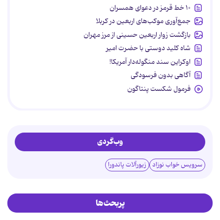
۱۰ خط قرمز در دعوای همسران
جمع‌آوری موکب‌های اربعین در کربلا
بازگشت زوار اربعین حسینی از مرز مهران
شاه کلید دوستی با حضرت امیر
اوکراین سند منگوله‌دار آمریکا!
آگاهی بدون فرسودگی
فرمول شکست پنتاگون
وب‌گردی
سرویس خواب نوزاد
زیورآلات پاندورا
پربحث‌ها