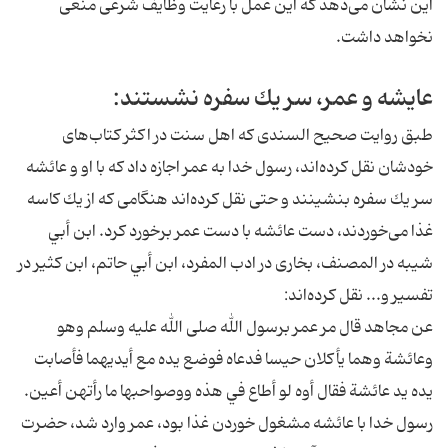
اين نشان مى‌دهد كه اين عمل با رعايت وظايف شرعى منعى
نخواهد داشت.
عايشه و عمر، سر يك سفره نشستند:
طبق روايت صحيح السندى كه اهل سنت در اكثر كتاب‌هاى
خودشان نقل كرده‌اند، رسول خدا به عمر اجازه داد كه با او و عائشه
سر يك سفره بنشينند و حتى نقل كرده‌اند هنگامى كه از يك كاسه
غذا مى‌خوردند، دست عائشه با دست عمر برخورد كرد. ابن أبي
شيبه در المصنف، بخارى در ادب المفرد، ابن أبي حاتم، ابن كثير در
تفسير و... نقل كرده‌اند:
عن مجاهد قال مر عمر برسول الله صلى الله عليه وسلم وهو
وعائشة وهما يأكلان حيسا فدعاه فوضع يده مع أيديهما فأصابت
يده يد عائشة فقال أوه لو أطاع في هذه ووصواحبها ما رأتهن أعين.
رسول خدا با عائشه مشغول خوردن غذا بود، عمر وارد شد، حضرت