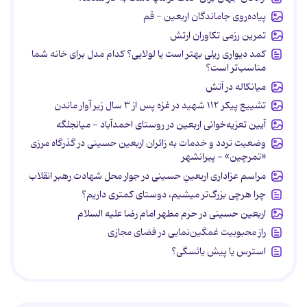
پیاده‌روی جاماندگان اربعین - قم
تمرین رزمی تکاوران ارتش
کمد دیواری ریلی بهتر است یا لولایی؟ کدام مدل برای خانه شما
مناسب‌تر است؟
میانکاله در آتش
تشییع پیکر ۱۱۲ شهید در غزه پس از ۳ سال زیر آوار ماندن
آیین تعزیه‌خوانی اربعین در روستای احمدآباد - میانجلگه
وضعیت تردد و خدمات به زائران اربعین حسینی در گذرگاه مرزی
«تمرچین» - پیرانشهر
مراسم عزاداری اربعینِ حسینی در جوار محل شهادت رهبر انقلاب
چرا هرچی بزرگ‌تر میشیم، دوستای کمتری داریم؟
اربعین حسینی در حرم مطهر امام رضا علیه السلام
راز محبوبیت غمگین‌نمایی در فضای مجازی
استرس یا پیش یائسگی؟