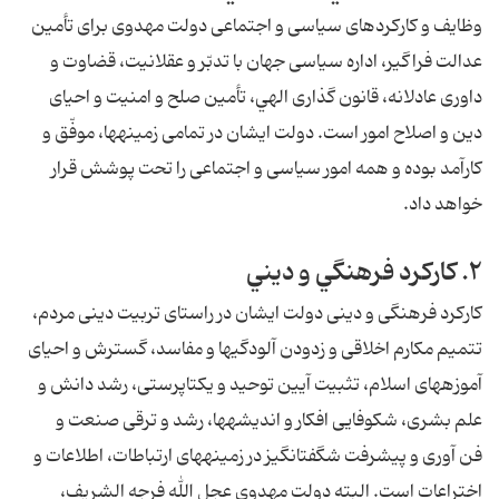
وظايف و كاركردهاى سياسى و اجتماعى دولت مهدوى براى تأمين
عدالت فراگير، اداره سياسى جهان با تدبّر و عقلانيت، قضاوت و
داورى عادلانه، قانون گذارى الهي، تأمين صلح و امنيت و احياى
دين و اصلاح امور است. دولت ايشان در تمامى زمينه‏ها، موفّق و
كارآمد بوده و همه امور سياسى و اجتماعى را تحت پوشش قرار
خواهد داد.
۲. كاركرد فرهنگي و ديني
كاركرد فرهنگى و دينى دولت ايشان در راستاى تربيت دينى مردم،
تتميم مكارم اخلاقى و زدودن آلودگى‏ها و مفاسد، گسترش و احياى
آموزه‏هاى اسلام، تثبيت آيين توحيد و يكتاپرستى، رشد دانش و
علم بشرى، شكوفايى افكار و انديشه‏ها، رشد و ترقى صنعت و
فن آورى و پيشرفت شگفت‏انگيز در زمينه‏هاى ارتباطات، اطلاعات و
اختراعات است. البته دولت مهدوى عجل الله فرجه الشريف،