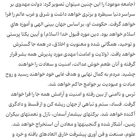
(جامعه موعود) را اين چنين مى‏توان تصوير كرد: دولت مهدوى بر
سراسر دنيا سيطره و برترى خواهد داشت و شرق و غرب عالم را فرا
خواهد گرفت. حكومت او، بر اساس جهان بينى الهى و آموزه هاي
اسلام خواهد بود. دين مورد قبول خدا (اسلام) و آيين يكتا پرستى
و توحيد، همگانى شده و معنويت و اخلاق، در همه جا گسترش
خواهد يافت. (ولايت و امامت) مهدى مورد پذيرش همه بشر قرار
گرفته و آنان طعم خوش عدالت، امنيت و سعادت را خواهند
چشيد. مردم به كمال نهايى و هدف غايى خود خواهند رسيد و روح
عبادت و عبوديت بر جوامع حاكم خواهد شد.
ترس و ناامنى از بين رفته و امنيت و آرامش همه جا را فرا خواهد
گرفت. فساد، ستم و تباهى از جهان ريشه كن و از قسط و دادگرى
آكنده خواهد شد. بركت‏هاى بى‏شمار آسمان، نازل و نعمت‏هاى بى‏كران
زمين، آشكار شده و گنجينه‏ها و معادن آن استخراج خواهد شد.
علوم، صنعت و فن آورى پيشرفت خارق العاده‏اى يافته و خرد و