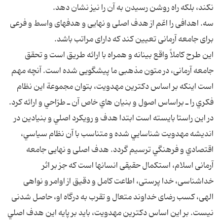
نكند، بلكه راه روشن رسيدن به آن را نيز نشان دهد.
سه. اهدافى را اعّم از هدف اصلى و نهايى و هدف‏هاى واسط و فرعى
براى جامعه آرمانى تعيين كند كه داراى مراتب باشد.
اين طرح كاملاً واقع بينانه و همراه با ارائه طريق است و تحقق
جامعه آرمانى، در متون مذهبى ما پيش‏گويى شده است. آنچه مهم
است اينكه بر اساس دكترين مهدويت، بتوان مجموعة اين نظام
فكري را ـ براساس اصول و بنيان هاي خاص آن ـ طرّاحي و ارائه كرد.
در اين راستا بايسته است ابتدا هدف و رويكرد اصلي و بنيادين در
انديشه مهدويت شناسايي شده و متناسب با آن نظام سياسي،
اقتصادي و فرهنگي ترسيم گردد. هدف اصلى و نهايى جامعه
آرمانى اسلام، استكمال حقيقى انسان‏ها است كه جز بر اثر
خداشناسى، خدا پرستى، اطاعت كامل و دقيق از اوامر و نواهى
الهى، كسب رضاى خداوند متعال و تقرب به درگاه او، حاصل شدنى
نيست. بر اين اساس دكترين مهدويت، بايد بر پايه اين هدف اصلي