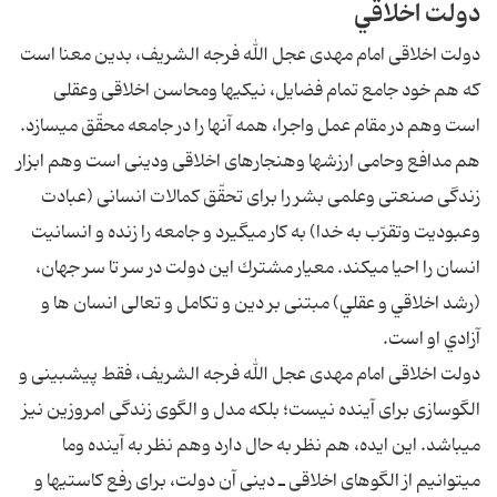
دولت اخلاقي
دولت اخلاقى امام مهدى عجل الله فرجه الشريف، بدين معنا است
كه هم خود جامع تمام فضايل، نيكى‏ها ومحاسن اخلاقى وعقلى
است وهم در مقام عمل واجرا، همه آنها را در جامعه محقّق مى‏سازد.
هم مدافع وحامى ارزش‏ها وهنجارهاى اخلاقى ودينى است وهم ابزار
زندگى صنعتى وعلمى بشر را براى تحقّق كمالات انسانى (عبادت
وعبوديت وتقرّب به خدا) به كار مى‏گيرد و جامعه را زنده و انسانيت
انسان را احيا مى‏كند. معيار مشترك اين دولت در سر تا سر جهان،
(رشد اخلاقي و عقلي) مبتنى بر دين و تكامل و تعالى انسان ها و
آزادي او است.
دولت اخلاقى امام مهدى عجل الله فرجه الشريف، فقط پيش‏بينى و
الگوسازى براى آينده نيست؛ بلكه مدل و الگوى زندگى امروزين نيز
مى‏باشد. اين ايده، هم نظر به حال دارد وهم نظر به آينده وما
مى‏توانيم از الگوهاى اخلاقى ـ دينى آن دولت، براى رفع كاستى‏ها و