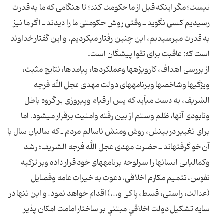
نيست؛ مگر اينكه قبل از ما حكومت كند؛ تا هنگامى كه ما به قدرت
رسيديم كسى نگويد ـ وقتى روش حكومتى ما را ديدند ـ اگر ما نيز
به قدرت مى‏رسيديم، اين چنين رفتار مى‏كرديم. و اين گفتار خداوند
است كه: عاقبت براى تقوا پيشگان است.
از بررسى اهداف، كارويژه‏ها وعملكردها، پيامدها، نتايج مثبت،
ويژگى‏ها وشاخص‏ها وبرنامه‏هاى دولت مهدى عجل الله فرجه
الشريف، به دست مى‏آيد كه پس از قيام وپيروزى بر گروه باطل
ونابودى آنها، ظلم وستم از بين رفته وامنيت برقرار مى‏شود. اما
براى تغيير در بينش، روش ومنش ناسالم مردم ـ كه ساليان سال با
آن خو گرفته‏اند ـ حضرت مهدى عجل الله فرجه الشريف؛ رشد
وكمال‏يابى انسان‏ها را سرلوحه برنامه‏هاى خود قرار داده وبر تزكيه
نفوس، تتميم مكارم اخلاقى، دعوت به خيرات عامه وفضايل
(عدالت، راستى، قسط، پاكى و...) اقدام خواهد نمود. و اين تنها در
سايه تشكيل دولت اخلاقي مبتني بر ساختار امامت امكان پذير