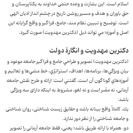
اسلام است. اين بشارت و وعده حتمى خداوند به يكتاپرستان و
حق باوران و هدف و مسير روشن تاريخ در چشم انداز اديان الهى
است. توضيح و تبيين نظام مند، جامع، فراگير و واقع گرايانه اين
اصل و آموزه؛ مي تواند ذيل (دكترين مهدويت) صورت گيرد.
دكترين مهدويت و انگارة دولت
(دكترين مهدويت) تصوير و طراحي جامع و فراگير جامعه موعود و
بيان ويژگي‌ها، برنامه‌ها، اهداف، استراتژي، خط مشي‌ها و تعاليم و
آموزه‌هاي گوناگون آن است. گفتني است: ارائه و طرح نقش جامعه
آرمانى، نه مضّر است و نه لغو، مشروط به اينكه داراى سه ويژگى
باشد:
يك. كاملاً واقع بينانه باشد و حقايق زيست شناختى، روان شناختى
و جامعه شناختى را از نظر دور ندارد.
دو. همراه با ارائه طريق باشد؛ يعنى، فقط جامعه آرمانى را تصوير