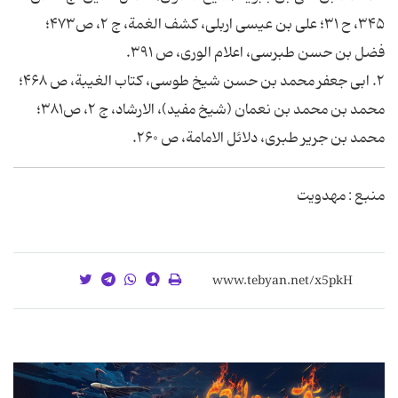
۳۴۵، ح ۳۱؛ على بن عيسى اربلى، كشف الغمة، ج ۲، ص۴۷۳؛
فضل بن حسن طبرسى، اعلام الورى، ص ۳۹۱.
۲. ابى جعفر محمد بن حسن شيخ طوسى، كتاب الغيبة، ص ۴۶۸؛
محمد بن محمد بن نعمان (شيخ مفيد)، الارشاد، ج ۲، ص۳۸۱؛
محمد بن جرير طبرى، دلائل الامامة، ص ۲۶۰.
منبع : مهدویت