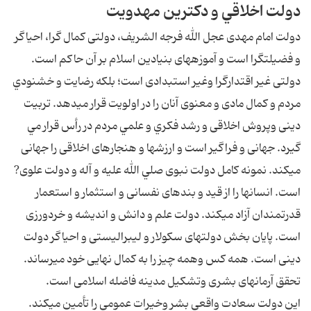
دولت اخلاقي و دكترين مهدويت
دولت امام مهدى عجل الله فرجه الشريف، دولتى كمال گرا، احياگر
و فضيلت‏گرا است و آموزه‏هاى بنيادين اسلام بر آن حاكم است.
دولتى غير اقتدارگرا وغير استبدادى است؛ بلكه رضايت و خشنودي
مردم و كمال مادى و معنوى آنان را در اولويت قرار مى‏دهد. تربيت
دينى وپروش اخلاقى و رشد فكري و علمي مردم در رأس قرار مي
گيرد. جهانى و فراگير است و ارزش‏ها و هنجارهاى اخلاقى را جهانى
مى‏كند. نمونه كامل دولت نبوى صلي الله عليه و آله و دولت علوى?
است. انسان‏ها را از قيد و بندهاى نفسانى و استثمار و استعمار
قدرتمندان آزاد مى‏كند. دولت علم و دانش و انديشه و خردورزى
است. پايان بخش دولت‏هاى سكولار و ليبراليستى و احياگر دولت
دينى است. همه كس وهمه چيز را به كمال نهايى خود مى‏رساند.
تحقق آرمان‏هاى بشرى وتشكيل مدينه فاضله اسلامى است.
اين دولت سعادت واقعى بشر وخيرات عمومى را تأمين مى‏كند.