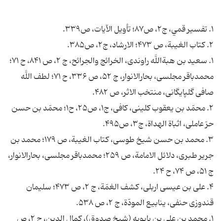
۱. تفسير قمي، ج۲، ص۸۷؛ تأويل الآيات، ص۳۳۹.
۲. كتاب الغيبة، ص ۴۷۳؛ الارشاد، ج۲، ص۳۸۵.
۱. سعيد بن هبةاللَّه راوندى، الخرائج والجرائح، ج ۲، ص ۸۴۱، ح ۷۱؛
محمدباقر مجلسى، بحارالانوار، ج ۵۲، ص ۳۳۶، ح ۷۱؛ لطف اللَّه
صافى گلپايگانى، منتخب الاثر، ص ۴۸۲.
۲. محمّد بن يعقوب كلينى، كافى، ج۱، ص۲۵، ح۱؛ محمّد بن حسن
حرّ عاملى، اثباة الهداة، ج۳، ص۴۹۵.
۳. محمد بن حسن شيخ طوسى، كتاب الغيبة، ص ۱۷۹؛ محمد بن
جرير طبرى، دلائل الامامة، ص ۲۵۹؛ محمدباقر مجلسى، بحارالانوار،
ج ۵۱، ص ۷۴، ح ۲۴.
۴. على بن عيسى اربلى، كشف الغمّة، ج ۲، ص ۴۷۳؛ سليمان
قندوزى حنفى، ينابيع المودّة، ج ۲، ص ۵۳۸.
۱. محمد بن على بن بابويه (شيخ صدوق)، كمال الدين، ج ۲، ص