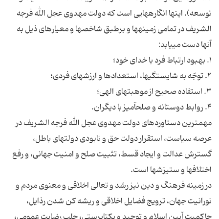
توسعه). اينها انگاره‏هايى است كه دولت مهدوى عجل الله فرجه
الشريف در تمامى زمينه‏ها و برطبق شاخص‏ها و معيارهاى ذيل به
آنها دست مى‏يابد:
۱. بهبود ارتباط فرد با خداى خود؛
۲. توجّه به شايستگى‏ها، استعدادها و ارزش‏هاى فردى؛
۳. استفاده صحيح از موهبت‏هاى الهى؛
۴. روابط دوستانه و صلح‏آميز با ديگران.
مهم‏ترين دستاوردهاى دولت مهدوى عجل الله فرجه الشريف در
عرصه سياست، استقرار دولت حق و نابودى دولت‏هاى باطل،
گسترش عدالت و ايجاد قسط، تثبيت صلح و امنيت جهانى، و رفع
اختلاف‏ها و ستيزش‏ها است.
در زمينه فرهنگ و دين نيز رشد و تعالى اخلاقى و معنوى مردم و
نورانيت جهان، ترويج فضايل اخلاقى و ريشه كن شدن رذايل،
حاكميت آيين اسلام و توحيد و يكتاپرستى، جلب رضايت عمومى،