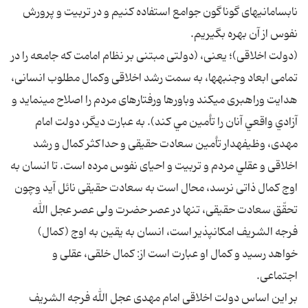
نابسامانى‏هاى گوناگون جوامع استفاده كنيم و در تربيت و پرورش
نفوس از آن بهره بگيريم.
(دولت اخلاقى)؛ يعنى، (دولتى مبتنى بر نظام امامت كه جامعه را در
تمامى ابعاد وجنبه‏ها، به سمت رشد اخلاقى وكمال مطلوب انسانى،
هدايت وراهبرى مى‏كند وباورها ورفتارهاى مردم را اصلاح مى‏نمايد و
آزادي واقعي آنان را تأمين مي كند). به عبارت ديگر، دولت امام
مهدى، وظيفه‏دار تأمين سعادت حقيقى و حداكثر كمال و رشد
اخلاقى و عقلي مردم و تربيت و احياى نفوس مرده است. تا انسان به
اوج كمال ذاتى نرسد، محال است به سعادت حقيقى نائل آيد وچون
تحقّق سعادت حقيقى، تنها در عصر حضرت ولى عصر عجل الله
فرجه الشريف امكان‏پذير است، انسان به يقين به اوج (كمال)
خواهد رسيد و كمال او عبارت است از: كمال خلقى، عقلى و
اجتماعى.
بر اين اساس دولت اخلاقى امام مهدى عجل الله فرجه الشريف