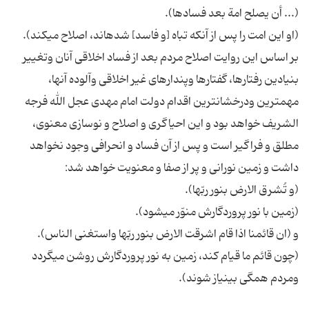
(... أن يصلح امة بعد فسادها).
(او اين امت را پس از آنكه تباه [و فاسد] شده‏اند، اصلاح مى‏كند).
بر اساس اين روايت اصلاح مردم بعد از فساد اخلاقى آنان وتغيير
بنيادين رفتارها، گفتارها وپندارهاى غير اخلاقى وآلوده آنها،
مهم‏ترين ودرخشان‏ترين اقدام دولت امام مهدى عجل الله فرجه
الشريف خواهد بود و اين احياگرى و اصلاح و نوسازى معنوى،
مطلق و فراگير است و پس از آن فساد و انحرافى وجود نخواهد
داشت و زمين نورانى و پر از صفا و معنويت خواهد شد:
(و تُشرق الارض بنور ربّها).
(زمين با نور پروردگارش منوّر مى‏شود).
و (ان قائمنا اذا قام اشرقت الارض بنور ربّها واستغنى الناس).
(چون قائم ما قيام كند، زمين به نور پروردگارش روشن مى‏گردد
ومردم همگى بى‏نياز شوند).