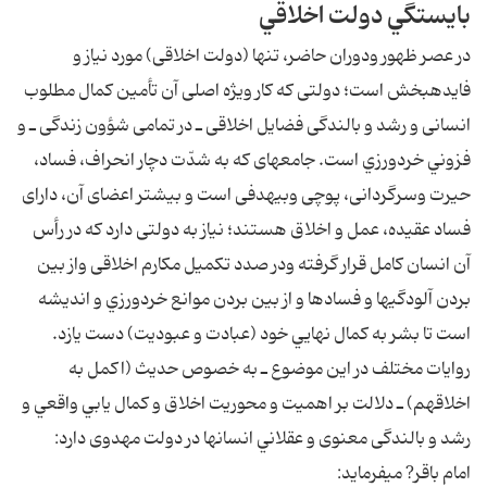
بايستگي دولت اخلاقي
در عصر ظهور ودوران حاضر، تنها (دولت اخلاقى) مورد نياز و
فايده‏بخش است؛ دولتى كه كار ويژه اصلى آن تأمين كمال مطلوب
انسانى و رشد و بالندگى فضايل اخلاقى ـ در تمامى شؤون زندگى ـ و
فزوني خردورزي است. جامعه‏اى كه به شدّت دچار انحراف، فساد،
حيرت وسرگردانى، پوچى وبى‏هدفى است و بيشتر اعضاى آن، داراى
فساد عقيده، عمل و اخلاق هستند؛ نياز به دولتى دارد كه در رأس
آن انسان كامل قرار گرفته ودر صدد تكميل مكارم اخلاقى واز بين
بردن آلودگى‏ها و فسادها و از بين بردن موانع خردورزي و انديشه
است تا بشر به كمال نهايي خود (عبادت و عبوديت) دست يازد.
روايات مختلف در اين موضوع ـ به خصوص حديث (اكمل به
اخلاقهم) ـ دلالت بر اهميت و محوريت اخلاق و كمال يابي واقعي و
رشد و بالندگى معنوى و عقلاني انسان‏ها در دولت مهدوى دارد:
امام باقر? مى‏فرمايد: