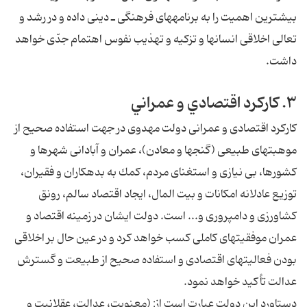
بيشترين اهميت را به برنامه‏هاى فرهنگى ـ دينى داده و در رشد و
تعالى اخلاقى انسان‏ها و تزكيه و تهذيب نفوس اهتمام جدّى خواهد
داشت.
۳. كاركرد اقتصادي و عمراني
كاركرد اقتصادى و عمرانى دولت مهدوى در جهت استفاده صحيح از
موهبت‏هاى طبيعى (گنج‏ها و معادن)، عمران و آبادانى شهرها و
كشورها، بى نيازى و استغناى مردم، كمك به بدهكاران و فقيران،
توزيع عادلانه امكانات و بيت المال، ايجاد اقتصاد سالم، رونق
كشاورزى و دامپرورى و... است. دولت ايشان در زمينه اقتصاد و
عمران موفقيت‏هاى كاملى كسب خواهد كرد و در عين حال بر اخلاقى
بودن فعاليت‏هاى اقتصادى و استفاده صحيح از طبيعت و گسترش
عدالت تأكيد خواهد نمود.
دستاورد اين دولت عبارت است از: (معنويت، عدالت، عقلانيت و