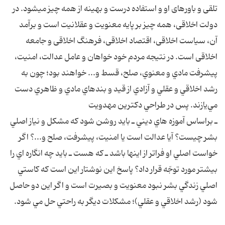
تلقى و باورهاى او و استفاده درست و بهينه از همه چيز مى‏شود. در
دولت اخلاقى، همه چيز بر پايه معنويت و عقلانيت است و برآمد
آن، سياست اخلاقى، اقتصاد اخلاقى، فرهنگ اخلاقى و جامعه
اخلاقى است. در نتيجه مردم خود خواهان و عامل عدالت، امنيت،
پيشرفت مادي و معنوي، صلح، قسط و... خواهند بود؛ چون به
رشد اخلاقي و عقلي و آزادي از قيد و بند‌هاي مادي و ظاهري دست
مي‌يازند. پس در طراحي دكترين مهدويت
ـ براساس آموزه هاي ديني ـ بايد روشن شود كه مشكل و نياز اصلي
بشر چيست؟ آيا عدالت است يا امنيت، پيشرفت، صلح و...؟ اگر
خواست اصلي او فراتر از اينها باشد ـ كه هست ـ بايد چه انگاره اي را
بيشتر مورد توجّه قرار داد؟ پاسخ اين نوشتار اين است كه كاستي
اصلي زندگي بشر نبود معنويت و بصيرت است و اگر اين دو حاصل
شود (رشد اخلاقي و عقلي)؛ مشكلات ديگر به راحتي حل مي شود.