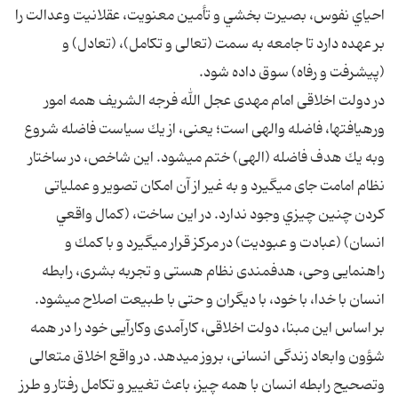
احياي نفوس، بصيرت بخشي و تأمين معنويت، عقلانيت وعدالت را
بر عهده دارد تا جامعه به سمت (تعالى و تكامل)، (تعادل) و
(پيشرفت و رفاه) سوق داده شود.
در دولت اخلاقى امام مهدى عجل الله فرجه الشريف همه امور
ورهيافت‏ها، فاضله والهى است؛ يعنى، از يك سياست فاضله شروع
وبه يك هدف فاضله (الهى) ختم مى‏شود. اين شاخص، در ساختار
نظام امامت جاى مى‏گيرد و به غير از آن امكان تصوير و عملياتى
كردن چنين چيزي وجود ندارد. در اين ساخت، (كمال واقعي
انسان) (عبادت و عبوديت) در مركز قرار مى‏گيرد و با كمك و
راهنمايى وحى، هدف‏مندى نظام هستى و تجربه بشرى، رابطه
انسان با خدا، با خود، با ديگران و حتى با طبيعت اصلاح مى‏شود.
بر اساس اين مبنا، دولت اخلاقى، كارآمدى وكارآيى خود را در همه
شؤون وابعاد زندگى انسانى، بروز مى‏دهد. در واقع اخلاق متعالى
وتصحيح رابطه انسان با همه چيز، باعث تغيير و تكامل رفتار و طرز