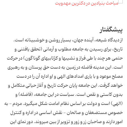
پيشگفتار
از ديدگاه شيعه، آينده جهان، بسيار روشن و خوشبينانه است.
تاريخ، براى رسيدن به جامعه مطلوب و آرمانى (تحقق يافتنى و
حتمى هر چند با طى فراز و نشيب‏ها و كژتابى‏هاى گوناگون) در حركت
است. اين مدينه فاضله در زمين به دست حق پرستان و به رهبرى
مصلح موعود و با يارى امدادهاى الهى و او اداره آن را در دست
خواهد گرفت. اين جامعه پايان حركت تاريخ و آغاز حياتى متكامل و
بدون كاستى و نقص است. سياست در اين جامعه، (فاضله) و
(الهى) است و دولت بر اساس نظام امامت شكل مى‏گيرد. مردم - به
خصوص مستضعفان و صالحان - نقش اساسى در اداره و كنترل
امور دارند و صاحبان زر و زور و تزوير از بين مى‏روند. دور نماى اين