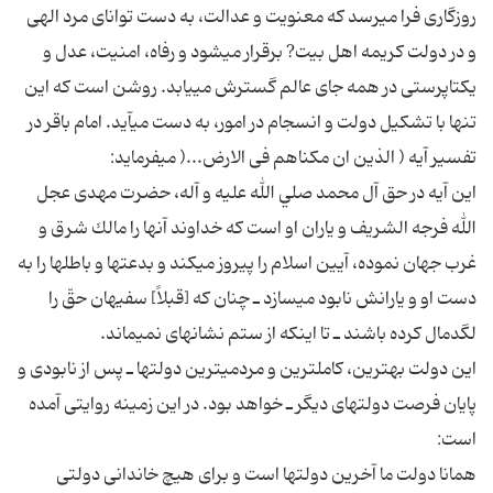
روزگارى فرا مى‏رسد كه معنويت و عدالت، به دست تواناى مرد الهى
و در دولت كريمه اهل بيت? برقرار مى‏شود و رفاه، امنيت، عدل و
يكتاپرستى در همه جاى عالم گسترش مى‏يابد. روشن است كه اين
تنها با تشكيل دولت و انسجام در امور، به دست مى‏آيد. امام باقر در
تفسير آيه ( الذين ان مكناهم فى الارض...( مى‏فرمايد:
اين آيه در حق آل محمد صلي الله عليه و آله، حضرت مهدى عجل
الله فرجه الشريف و ياران او است كه خداوند آنها را مالك شرق و
غرب جهان نموده، آيين اسلام را پيروز مى‏كند و بدعت‏ها و باطل‏ها را به
دست او و يارانش نابود مى‏سازد ـ چنان كه [قبلاً] سفيهان حقّ را
لگدمال كرده باشند ـ تا اينكه از ستم نشانه‏اى نمى‏ماند.
اين دولت بهترين، كامل‏ترين و مردمى‏ترين دولت‏ها ـ پس از نابودى و
پايان فرصت دولت‏هاى ديگر ـ خواهد بود. در اين زمينه روايتى آمده
است:
همانا دولت ما آخرين دولت‏ها است و براى هيچ خاندانى دولتى