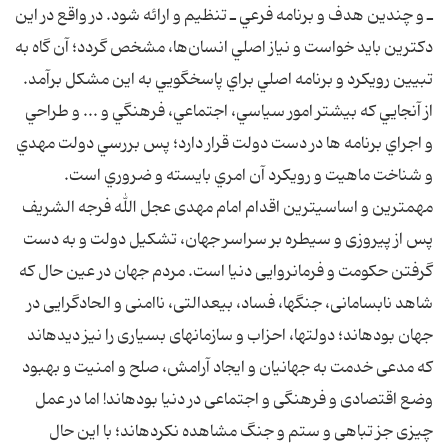
ـ و چندين هدف و برنامه فرعي ـ تنظيم و ارائه شود. در واقع در اين
دكترين بايد خواست و نياز اصلي انسان‌ها، مشخص گردد؛ آن گاه به
تبيين رويكرد و برنامه اصلي براي پاسخگويي به اين مشكل برآمد.
از آنجايي كه بيشتر امور سياسي، اجتماعي، فرهنگي و ... و طراحي
و اجراي برنامه ها در دست دولت قرار دارد؛ پس بررسي دولت مهدي
و شناخت ماهيت و رويكرد آن امري بايسته و ضروري است.
مهم‏ترين و اساسى‏ترين اقدام امام مهدى عجل الله فرجه الشريف
پس از پيروزى و سيطره بر سراسر جهان، تشكيل دولت و به دست
گرفتن حكومت و فرمانروايى دنيا است. مردم جهان در عين حال كه
شاهد نابسامانى، جنگ‏ها، فساد، بى‏عدالتى، ناامنى و الحادگرايى در
جهان بوده‏اند؛ دولت‏ها، احزاب و سازمان‏هاى بسيارى را نيز ديده‏اند
كه مدعى خدمت به جهانيان و ايجاد آرامش، صلح و امنيت و بهبود
وضع اقتصادى و فرهنگى و اجتماعى در دنيا بوده‏اند! اما در عمل
چيزى جز تباهى و ستم و جنگ مشاهده نكرده‏اند؛ با اين حال