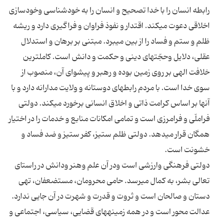
رابطه انسان را با خدا تصحيح و انسان را به خودشناسى وخودسازى
اخلاقى دعوت مى‏كند. اقتدار و نفوذ فراوان و فراگيرى دارد و ريشه
ظلم و ستم و فساد را از بين مى‏برد. مبتنى بر برهان و استدلال
عقلى، دلايل وحجّت‏هاى دينى و حكمت و دانش است. كامل‏ترين
خلافت الهى بر روى زمين بوده و رهبر و پيشواى آن، منصوب از
سوى خدا است. با مردم رابطه‏اى دوستانه و ولايت مدارانه دارد و با
آنها بر اساس كرامت ذاتى و اخلاق انسانى برخورد مى‏كند. دولتى
فراملّى و فرامرزى است و تمامى امكانات منابع و خدمات را در اختيار
همگان قرار مى‏دهد. دولتى ظلم ستيز، كفر ستيز و ضد فساد و
خشونت است.
دولتى فرهنگى وارزشى است ودر آن علم وهنر ودانش در راستاى
تعالى بشر، به كمال مى‏رسد. حامى محرومان، مستضعفان، تهى
دستان و صالحان است و ثروت و قدرت و شهرت در آن جايى ندارد.
عدالت محور است و در همه زمينه‏هاى قضايى، سياسى، اجتماعى و