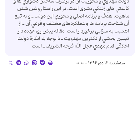
دولت مهدوي و محوريت آن در برطرف ساختن دشواري ها و
كاستي هاي زندگي بشري است. در اين راستا روشن شدن
ماهيت، هدف و برنامه اصلي و محوري اين دولت ـ و به تبع
آن شناخت برنامه ها و عملكردهاي مختلف و فرعي آن ـ از
اهميت به سزايي برخوردار است. مقاله پيش رو، عهده دار
تبيين بخشي از دكترين مهدويت ـ با توجه به انگارة دولت
اخلاقي امام مهدي عجل الله فرجه الشريف ـ است.
سه‌شنبه ۱۲ دی ۱۳۹۶ - ۰۰:۰۰