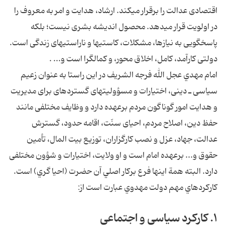
اقتصادى عدالت را برقرار مى‏كند. ارشاد، هدايت و امر به معروف را
در اولويت قرار مى‏دهد. محصول انديشه بشرى نيست؛ بلكه
پاسخگويى به نيازها، مشكلات، كاستى‏ها و ناراستى‏هاى زندگى است.
دولتى كارآمد، كامل، اخلاق محور، و كمال‏گرا است و... .
امام مهدي عجل الله فرجه الشريف در اين راستا به عنوان زعيم
سياسى ـ دينى، اختيارات و مسؤوليت‏هاى گسترده‏اى براى مديريت
و هدايت امور گوناگون مردم برعهده دارد و وظايف مختلفى مانند
حفظ دين، اصلاح مردم، احياى سنّت، اقامه حدود، گسترش
عدالت، جهاد، عزل و نصب كارگزاران، توزيع بيت المال، تأمين
حقوق و... برعهده امام است و او ولايت، اختيارات و شؤون مختلفى
دارد. البته همة اينها فرع بركار اصلي آن حضرت (احيا گري) است.
كاركردهاي مهم دولت مهدوي عبارت است از:
۱. كاركرد سياسي و اجتماعي