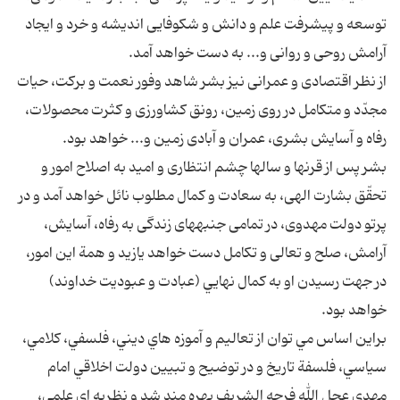
توسعه و پيشرفت علم و دانش و شكوفايى انديشه و خرد و ايجاد
آرامش روحى و روانى و... به دست خواهد آمد.
از نظر اقتصادى و عمرانى نيز بشر شاهد وفور نعمت و بركت، حيات
مجدّد و متكامل در روى زمين، رونق كشاورزى و كثرت محصولات،
رفاه و آسايش بشرى، عمران و آبادى زمين و... خواهد بود.
بشر پس از قرن‏ها و سال‏ها چشم انتظارى و اميد به اصلاح امور و
تحقّق بشارت الهى، به سعادت و كمال مطلوب نائل خواهد آمد و در
پرتو دولت مهدوى، در تمامى جنبه‏هاى زندگى به رفاه، آسايش،
آرامش، صلح و تعالى و تكامل دست خواهد يازيد و همة اين امور،
در جهت رسيدن او به كمال نهايي (عبادت و عبوديت خداوند)
خواهد بود.
براين اساس مي توان از تعاليم و آموزه هاي ديني، فلسفي، كلامي،
سياسي، فلسفة تاريخ و در توضيح و تبيين دولت اخلاقي امام
مهدي عجل الله فرجه الشريف بهره مند شد و نظريه اي علمي،