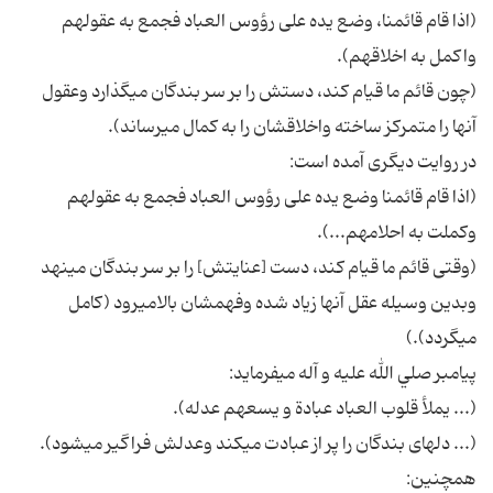
(اذا قام قائمنا، وضع يده على رؤوس العباد فجمع به عقولهم
واكمل به اخلاقهم).
(چون قائم ما قيام كند، دستش را بر سر بندگان مى‏گذارد وعقول
آنها را متمركز ساخته واخلاقشان را به كمال مى‏رساند).
در روايت ديگرى آمده است:
(اذا قام قائمنا وضع يده على رؤوس العباد فجمع به عقولهم
وكملت به احلامهم...).
(وقتى قائم ما قيام كند، دست [عنايتش] را بر سر بندگان مى‏نهد
وبدين وسيله عقل آنها زياد شده وفهم‏شان بالامى‏رود (كامل
مى‏گردد).)
پيامبر صلي الله عليه و آله مى‏فرمايد:
(... يملأ قلوب العباد عبادة و يسعهم عدله).
(... دل‏هاى بندگان را پر از عبادت مى‏كند وعدلش فراگير مى‏شود).
همچنين: