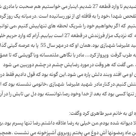
گامهایمان را به وسعت دلهای مشتاقمان سرعت بخشیدیم تا وارد قطعه 27 شدیم.اینبار می خواستیم هم صحبت با 
،12 سال پیش در حین تفحص شهدا ،خود را به قافله ای از نور رسانیده است .در میانه یک روز گرم
نستیم که اگر بخواهیم خود را شریک لحظه های تنهاییش کنیم ،می توانیم
در اتاقک کوچک فلزی زرد رنگی در کنار سالن دعای ندبه که نزدیک مزار فرزندش در قطعه 27 است بیابیم.آرام که 
شدیم،به گرمی از ما استقبال کرد.روایتمان روایت شهید علیرضا شهبازی بود.همان او که در مهر سال 55 پ
صال را به طرب گرفت وپرواز کرد... مادر با نگاهی ملتمسانه وبا گویشی که تا عمق
کرد .می گفت که هر وقت در مورد رضایش چشم در چشم دوربین می شود
و می افتد وبند دلش پاره می شود.این گونه بود که قول دادیم فقط درد
ش کنیم.در کنار مادر شهید علیرضا شهبازی ،خانومی نشسته بود که او
تنها کسی بود که بعد از خدا وخود رصا،توانسته بود دل بی تابش را در آن
الا دیوانه شده بودم.من خیلی به رضا علاقه داشتم.رضا تنها پسرم بود.
من ماه رمضونها آش دوغ می پختم روبروی آشپزخونه می نشست .همچین