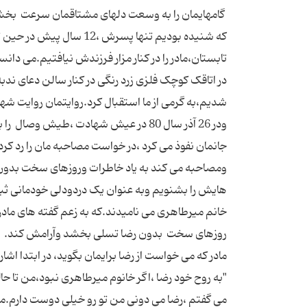
که شنیده بودیم تنها پسرش 
تابستان،مادر را در کنار مزار فرزندش نیافتیم.می دا
ودر 26 آذر سال 80 در عیش شهادت ،طیش و
جانمان نفوذ می کرد ،در خواست مصاحبه مان را رد 
ومصاحبه می کند به یاد خاطرات وروزهای سخت بدون ا
هایش را بشنویم وبه عنوان یک دردودلی خودمانی ثبت
خانم میرطاهری می نامیدند.که به زعم گفته های مادر 
"به روح خود رضا ،اگر خانوم میرطاهری نبود،من تا ح
می گفتم ،رضا می دونی من تو رو خیلی دوست دارم.