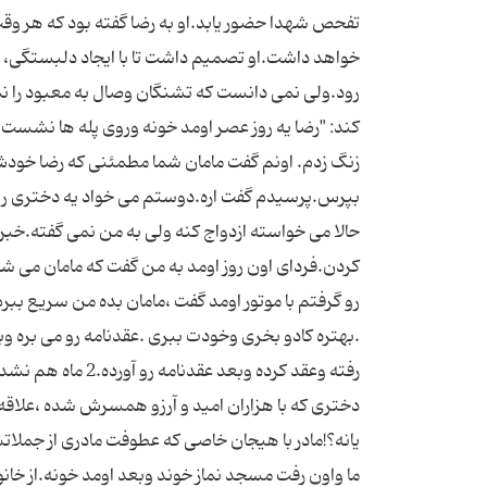
تفحص شهدا حضور یابد.او به رضا گفته بود که هر وقت 
خواهد داشت.او تصمیم داشت تا با ایجاد دلبستگی، علیر
رود.ولی نمی دانست که تشنگان وصال به معبود را نمی
کند: "رضا یه روز عصر اومد خونه وروی پله ها نش
زنگ زدم. اونم گفت مامان شما مطمئنی که رضا خودش گ
بپرس.پرسیدم گفت اره.دوستم می خواد یه دختری رو ب
حالا می خواسته ازدواج کنه ولی به من نمی گفته.خبر 
کردن.فردای اون روز اومد به من گفت که مامان می شه 
رو گرفتم با موتور اومد گفت ،مامان بده من سریع ب
.بهتره کادو بخری وخودت ببری .عقدنامه رو می بره و
رفته وعقد کرده وب
دختری که با هزاران امید و آرزو همسرش شده ،علاقه من
یانه؟!مادر با هیجان خاصی که عطوفت مادری از جملاتش
ما واون رفت مسجد نماز خوند وبعد اومد خونه.از خان