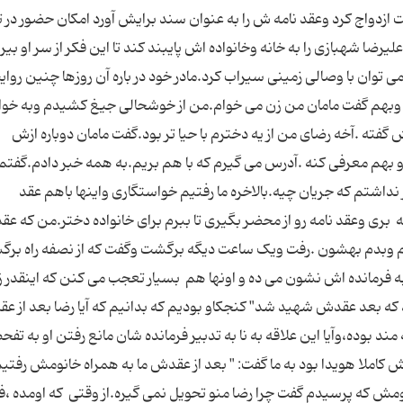
ازدواج کرد وعقد نامه ش را به عنوان سند برایش آورد امکان حضور در تی
ضا شهبازی را به خانه وخانواده اش پایبند کند تا این فکر از سر او بیر
 توان با وصالی زمینی سیراب کرد.مادر خود در باره آن روزها چنین روا
ست وبهم گفت مامان من زن می خوام.من از خوشحالی جیغ کشیدم وبه خ
فته .آخه رضای من از یه دخترم با حیا تر بود.گفت مامان دوباره ازش
هم معرفی کنه .آدرس می گیرم که با هم بریم.به همه خبر دادم.گفتم ر
نداشتم که جریان چیه.بالاخره ما رفتیم خواستگاری واینها باهم عقد
بری وعقد نامه رو از محضر بگیری تا ببرم برای خانواده دختر.من که عقد
برم وبدم بهشون .رفت ویک ساعت دیگه برگشت وگفت که از نصفه راه بر
به فرمانده اش نشون می ده و اونها هم بسیار تعجب می کنن که اینقدر ز
عد عقدنامه رو آورده.2 ماه هم نشد که بعد عقدش شهید شد" کنجکاو بودیم که بدانیم که آیا رضا بعد ا
د بوده،وآیا این علاقه به نا به تدبیر فرمانده شان مانع رفتن او به ت
 کاملا هویدا بود به ما گفت: " بعد از عقدش ما به همراه خانومش رفتی
ومش که پرسیدم گفت چرا رضا منو تحویل نمی گیره.از وقتی که اومده ،