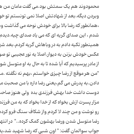
محمودوند هم یک سمتش بود.می گفت مامان من هر شب
وبردن دیگه.بعد از شهادتش اصلا نمی تونستم تو خ
،همانطور که رضا بالا برای خودش نوحه می گذاشت وس
شدم ، این صدای گریه ای که می یاد صدای چیه.دیدم 
همینطور تکیه دادم به در وباهاش گریه کردم.بعد ش
"من هر موقع از رضا چیزی خواستم ،بهم نه نگفته .
دادن.به پدرش می گم،یعنی رضا داره با من صحبت می 
دوست داشت خدا بهش فرزندی بده ولی هنوز صاحب ف
مزار پسرت ازش بخواه که از خدا بخواد که به من فر
رو نوشت و من چند لا کردم واز شکاف سنگ فرو کردم د
رضا متوسل شدن ورضا بهشون کمک کرده.." در انتها از
جواب سوالمان گفت: " اون شبی که رضا شهید شد،یه ر