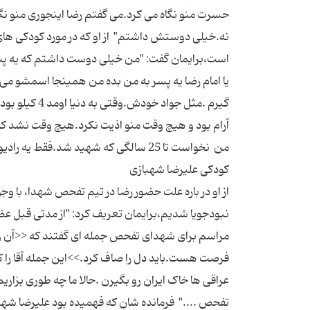
حسرت منو نگاه می کرد.می گفتم رضا اینجوری منو نگا
نه.خیلی دوستش داشتم" از او که در مورد کودکی های 
است،برایمان گفت: "من خیلی دوست داشتم که یه پسر
گیرم .مثل جو
آرام بود و هیچ وقت منو اذیت نکرد.هیچ وقت نشد که 
از او در باره علت حضور رضا در تیم تفحص شهدا، با 
نبودجویا شدیم،برایمان تعریف کرد: "از مدتی قبل عضو
مراسم برای شهدای تفحص جمله ای گفتند که <<آن ر
فرصت هست.باید دل را صاف کرد.>>این جمله آقا را که
عراقی ها خاک ایران رو بگیرن .حالا ما چه طوری بزاری
تفحص ...." فرمانده شان که فهمیده بود علیرضا شهبازی