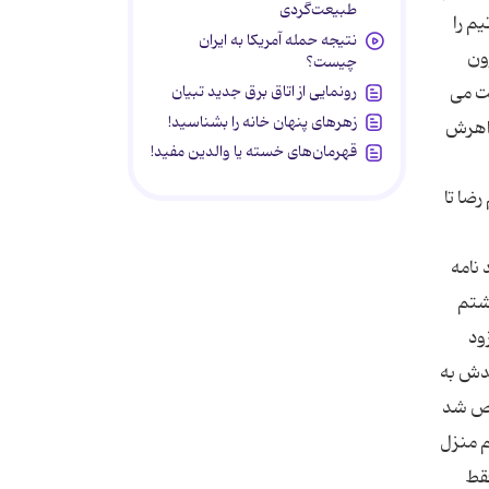
طبیعت‌گردی
م را
نتیجه حمله آمریکا به ایران
ون
چیست؟
رونمایی از اتاق برق جدید تبیان
یت می
زهرهای پنهان خانه را بشناسید!
واهرش
قهرمان‌های خسته یا والدین مفید!
ضا تا
 نامه
گشتم
ود
ز عقدش به
فحص شد
م منزل
فقط