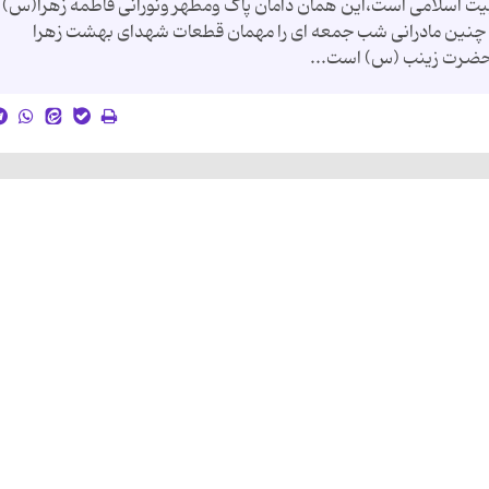
ربیت اسلامی است،این همان دامان پاک ومطهر ونورانی فاطمه زهرا(س)
ن چنین مادرانی شب جمعه ای را مهمان قطعات شهدای بهشت زهرا
به حضرت زینب (س) است...