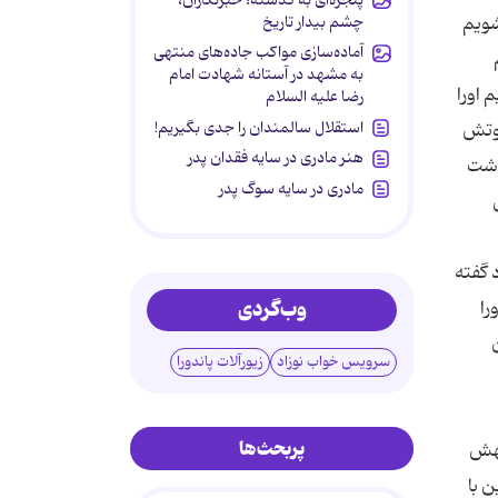
چشم بیدار تاریخ
مادری شویم
آماده‌سازی مواکب جاده‌های منتهی
به مشهد در آستانه شهادت امام
 اورا
رضا علیه السلام
استقلال سالمندان را جدی بگیریم!
وارد حریم خلوتش
هنر مادری در سایه‌ فقدان پدر
ا به عرصه گیتی گذاشت
مادری در سایه سوگ پدر
 گفته
وب‌گردی
را
سرویس خواب نوزاد
زیورآلات پاندورا
پربحث‌ها
بهش
 با