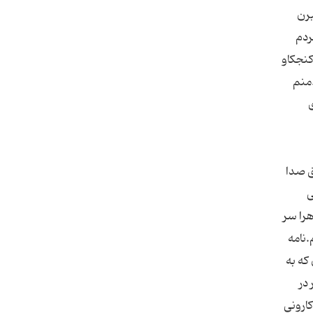
برن
ردم
کنجکاو
.منم
ق صدا
ی
را سر
.نامه
که به
در
ارونی