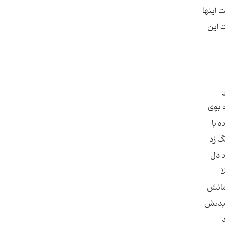
 اینها
 این
 بوی
 یا
گ زد
د دل
ا
شمانش
سیدنش