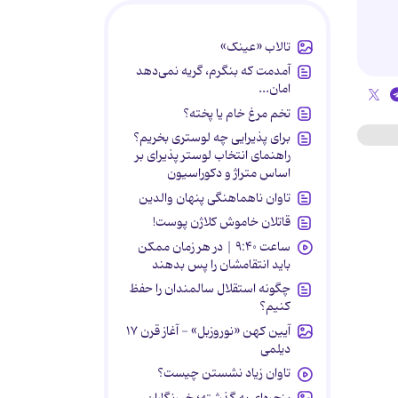
تالاب «عینک»
آمدمت که بنگرم، گریه نمی‌دهد
امان...
تخم مرغ خام یا پخته؟
برای پذیرایی چه لوستری بخریم؟
راهنمای انتخاب لوستر پذیرای بر
اساس متراژ و دکوراسیون
تاوان ناهماهنگی پنهان والدین
قاتلان خاموش کلاژن پوست!
ساعت ۹:۴۰ | در هر زمان ممکن
باید انتقامشان را پس بدهند
چگونه استقلال سالمندان را حفظ
کنیم؟
آیین کهن «نوروزبل» - آغاز قرن ۱۷
دیلمی
تاوان زیاد نشستن چیست؟
پنجره‌ای به گذشته؛ خبرنگاران،