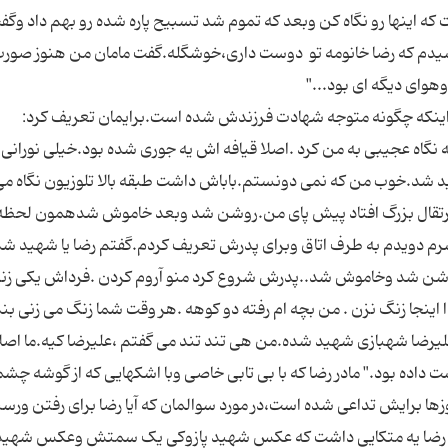
ه اینها رو نگاه کن وبعد که تموم شد تسبیح پاره شده رو بهم داد وگفت
پرسیدم که رضا خانومه تو دوست داری،خوشگله.گفت مامان من هنوز صورت
رمضان بود .برگشت یه نگاه عجیبی به من کرد .اصلا قیافه اش یه جوری شده بود.خیلی نورانی
 شد.خوب من که نمی دونستم.باباش داشت طبقه بالا تلوزیون نگاه می
ک پرتقال بزرگ افتاد پیش پای من.روشن شد وبعد خاموش شدهمون لحظه
م دویدم به طرف اتاق وبرای پدرش تعریف کردم.گفتم رضا یا شهید شده
 روشن شد وخاموش شد..پدرش شروع کرد منو آروم کردن .فرداش یکی زن
ینجا زنگ نزن . من بچه ام رفته دو کوهه .هر وقت شما زنگ می زنی بن
یرضا شهبازی شهید شده.من هی تند تند می گفتم ،علیرضا کیه.ما اصل
 داده بود." مادر رضا که با بی تابی خاصی وبا اشکهایی که از گوشه چ
زها برایش تداعی شده است،در مورد سوالمان که آیا رضا برای رفتن ور
"آره رضا یه متکایی داشت که عکس شهید پازوکی یک سمتش وعکس شهید