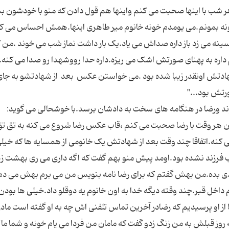
 با اینها صحبت می کنم واینها هم قول دادن که منو با خودشون ب
ونه بمونم.می یومدم خونه خانوم میر طاهری اینها.همش احساس می ک
ینه می زد باز داره صداش می یاد.یک بار داشت نماز شب می خوند .من 
داره به پهنای صورتش اشک می ریزه.داره حدا رووشهدا رو صدا می کنه
هادتش اونقدر زیبا شده بود .می خواستن عکس بعد از شهادتشو به جای
من هر وقت با رضا صحبت می کنم ،قاب عکس رضا شروع می کنه به تق ت
کنه.اتفاقا چند وقت بعد از شهادتش یک خانومی از همسایه ها که خیل
رزند نشده بود.اومد پیش منو بهم گفت که اگه داری می ری بهشت زه
زندی بده.من بهش گفتم که برای رضا نامه بنویس من می برم بهش می دم
اخل قبر.چند وقته دیگه خدا به اون خانوم یه دوقلو داد.خیلی ها بودن 
 او پرسیدیم که رضادر آخرین تماس تلفنی اش چه به او گفته است مادر 
وز قبلش به من زنگ زدو گفت که مامان من فردا می یام خونه و شما ماک