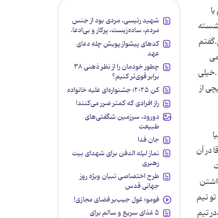
یا
شهید رئیسی، مردی بود از جنس
نشسته
مردم، ساده‌زیست، پرکار و بی‌ادعا.
.گفتم
کدهای پیشواز پویش چله دعای
عهد
ی گفت 25 سالگی ازت می
چطور خودمان را از نظر ذهنی ۳۸
نی .خیلی
برابر قوی‌تر کنیم؟
چی از
کن ۲۰۲۵؛ جشنواره‌ای علیه خانواده
راز افرادی که کمتر ضرر می‌کنند!
دورود، سرزمین شگفتی‌های
طبیعت
ا
جان فدا
 در آن
نماز لیله الدفن برای شهدای بیت
رهبری
ت
طرح اختصاصی تبیان ویژه روز
ذاشتن
جهانی قدس
تو تیم
فومو؛ غول جیب‌بر فضای مجازی!
در تیم
۵ غذای سریع و سالم برای