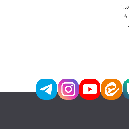
ز به
به