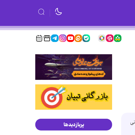
نی
پربازدیدها