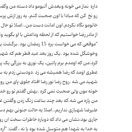
داره نماز می خونه وبعدش آلبومو داد دسته من وگفت ک
رو نخ کن که مبادا با اون صحبت کنم. یه روز ازش 
"موقعی که می خواست بره 15 
وخوشگل شده بود .یک روز بعد عید فطر هم که شهید
کرد.من که اومدم برم پائین، یک نوری به بزرگی ی
عطری اومد که رضا همیشه می زد .دودستی زدم به سر
شهید می شه .روح رضا نور رضا افتاد جلوی پای من
خونه مون ولی صحبت نمی کرد .بهش گفتم تو رو خدا ا
من پاره می شه.که بعد چند ساعت زنگ زدن وگفتن عل
علیرضا شهبازی نداریم..اصلا یه حالت جنونی بهم دست
جاری بود،نشان می داد که دوباره خاطرات سخت ان رو
به خدا به شهدا هم متوسل شده بود یا نه ، گفت: 