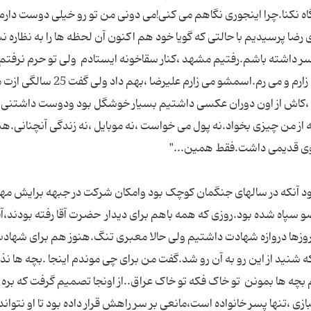
ه نکنا.چرا اینجوری نگاهم می کنی!می دونی من تو رو خیلی دوست دارم 
رضا پرسیدیم با حالتی که گویا خود هم اکنون آن لحظه ها را به نظاره 
 داشته باشم.رفتیم مشهد ،کنار سقاخونه ایستادم ولی تو حرم نرفتم
یا امام رضا یه پسر به من بده من همینجا اسمشو می زارم و می رم.اسمشو می زارم علیرضا ،بهم داد ول
اد خودش.وقتی به دنیا اومد 4 کیلو بود ،کاش از اون دوران عکسی داشتیم بسیار خوشگل بود ودوست داشت
از من چیزی بخواد.نه پول می خواست ،نه موبایل ،نه زندگی آنچنانی.هی
وجود آنکه در سالهای جنگمان کوچک بود وامکان شرکت در جبهه برایش مهی
 سپاه شده بود.روزی که همه باهم برای دیدار حضرت آقا رفته بودند،آقا
وزها دروازه شهادت داشتیم ولی حالا معبری تنگ.هنوز هم برای شهاد
 شنید از این رو به آن رو شد.گفت من برای چی موندم اینجا .بچه ها ن
م بچه ها بمونن تو خاک فکه تو خاک عراق..از اونجا تصمیم گرفت که بره 
 ،تنها پسر خانواده است،مانعی بر سر راهش قرار داده بود تا او نتواند