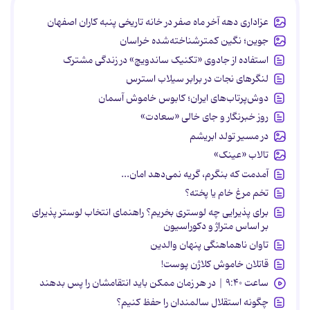
عزاداری دهه آخر ماه صفر در خانه تاریخی پنبه کاران اصفهان
جوین؛ نگین کمترشناخته‌شده خراسان
استفاده از جادوی «تکنیک ساندویچ» در زندگی مشترک
لنگرهای نجات در برابر سیلاب استرس
دوش‌پرتاب‌های ایران؛ کابوس خاموش آسمان
روز خبرنگار و جای خالی «سعادت»
در مسیر تولد ابریشم
تالاب «عینک»
آمدمت که بنگرم، گریه نمی‌دهد امان...
تخم مرغ خام یا پخته؟
برای پذیرایی چه لوستری بخریم؟ راهنمای انتخاب لوستر پذیرای
بر اساس متراژ و دکوراسیون
تاوان ناهماهنگی پنهان والدین
قاتلان خاموش کلاژن پوست!
ساعت ۹:۴۰ | در هر زمان ممکن باید انتقامشان را پس بدهند
چگونه استقلال سالمندان را حفظ کنیم؟