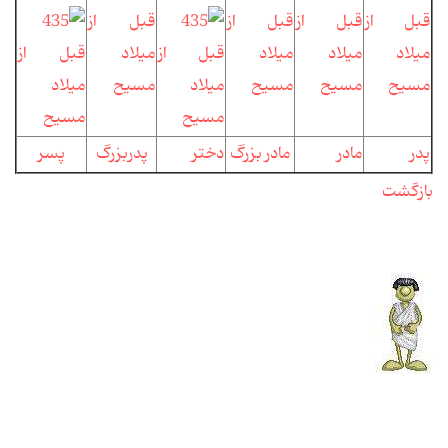
پدر
مادر
مادر بزرگ
دختر
پدربزرگ
پسر
بازگشت