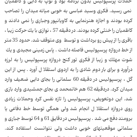
حملات پرسپولیس بدون برنامه بود و توپ به دایی و كاظمیان
نمی رسید. فكری وسید عباسی به خوبی میانه میدان را تصاحب
كرده بودند و اجازه هنرنمایی به كاویانپور وجباری را نمی دادند و
كاظمیان را خنثی كرده بودند. در دقیقه 57 ، نوازی با یك حركت زیبا ،
باقری را از پیش رو برداشت و توسط وی متوقف شد. حدود 35 متر
از خط دروازه پرسپولیس فاصله داشت . پاس زمینی مجیدی و یك
شوت مهلك و زیبا از فكری تور كنج دروازه پرسپولیس را به لرزه
درآورد و برای بار دوم شادی را به اردوی استقلا ل آورد . پس از این
گل ، پرسپولیس در دقیقه 60 سلمانی را بجای دایی ضعیف وارد
میدان كرد. دردقیقه 62 هم خانمحمد ی بجای جمشیدی وارد بازی
شد. این دوتعویض، پرسپولیس را تازه نفس كرد وحملات زیادی
روی دروازه استقلا ل انجام شد ولی همگی توسط خط دفاعی یا
برومند دفع می شد . پرسپولیس در دقایق 61 و 64 توسط جباری و
سلمانی موقعیتهای خوبی داشت ولی نتوانست استفاده كند.