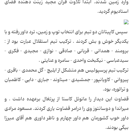
وارد زمین شدند. ابتدا تلاوت قرآن مجید زینت دهنده فضای
استادیوم گردید.
سپس كاپیتانان دو تیم برای انتخاب توپ و زمین، ترد داور رفته و با
یكدیگر خوش و بش كردند . تركیب تیم استقلال عبارت بود از :
برومند – همدانی – قربانی – صادقی – نوازی – مجیدی – فكری –
سیدعباسی – نیكبخت واحدی – سامره و عنایتی .
تركیب تیم پرسپولیس هم متشكل از ایلیچ – گل محمدی – باقری –
پیروانی – كاویانپور – جمشیدی – میناوند – جباری – دایی – كاظمیان
و ترائوره، بود.
قضاوت این دیدار را مانوئل كاستا از پرتغال برعهده داشت . و
میراندا و دوسانتوز وی را درامر قضاوت یاری كردند. مسعود مرادی
داور خوب كشورمان هم داور چهارم و ناظر داوری هم آقای میرزا
بیگی بودند.