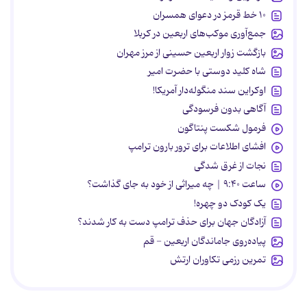
۱۰ خط قرمز در دعوای همسران
جمع‌آوری موکب‌های اربعین در کربلا
بازگشت زوار اربعین حسینی از مرز مهران
شاه کلید دوستی با حضرت امیر
اوکراین سند منگوله‌دار آمریکا!
آگاهی بدون فرسودگی
فرمول شکست پنتاگون
افشای اطلاعات برای ترور بارون ترامپ
نجات از غرق شدگی
ساعت ۹:۴۰ | چه میراثی از خود به جای گذاشت؟
یک کودک دو چهره!
آزادگان جهان برای حذف ترامپ دست به کار شدند؟
پیاده‌روی جاماندگان اربعین - قم
تمرین رزمی تکاوران ارتش