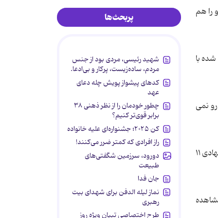
 را هم
پربحث‌ها
نها ۲۷ درصد بیماران درمان شده با
شهید رئیسی، مردی بود از جنس
مردم، ساده‌زیست، پرکار و بی‌ادعا.
کدهای پیشواز پویش چله دعای
عهد
رو نمی
چطور خودمان را از نظر ذهنی ۳۸
برابر قوی‌تر کنیم؟
کن ۲۰۲۵؛ جشنواره‌ای علیه خانواده
راز افرادی که کمتر ضرر می‌کنند!
برای درمان سرماخوردگی مصرف دوز ۸۰ تا ۹۲ میلی گرم از این قرص در روز پیشنهاد می‌شود. این مقدار در مقایسه با دوز پیشنهادی ۱۱
دورود، سرزمین شگفتی‌های
طبیعت
جان فدا
نماز لیله الدفن برای شهدای بیت
جانبی اندکی مشاهده
رهبری
طرح اختصاصی تبیان ویژه روز