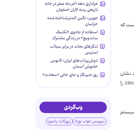
عزاداری دهه آخر ماه صفر در خانه
تاریخی پنبه کاران اصفهان
جوین؛ نگین کمترشناخته‌شده
خراسان
است که
استفاده از جادوی «تکنیک
ساندویچ» در زندگی مشترک
لنگرهای نجات در برابر سیلاب
استرس
دوش‌پرتاب‌های ایران؛ کابوس
خاموش آسمان
 شواهد نشان
روز خبرنگار و جای خالی «سعادت»
داد که مبتلایان به سرماخوردگی معمولی، با مشاهده‌ی علایم در ۲۴ ساعت اول می‌توانند قرص‌های zinc acetate lozenges را
وب‌گردی
ی و گلو (سیستم
سرویس خواب نوزاد
زیورآلات پاندورا