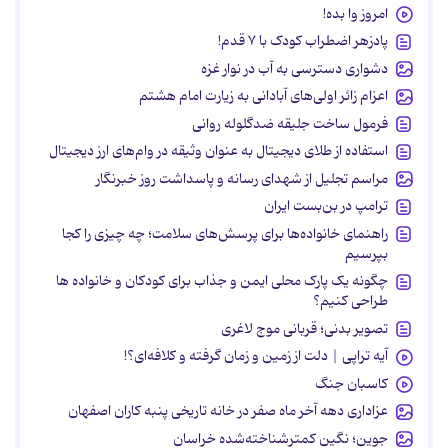
امروز وا بده!
پادزهر اضطراب کودک با ۷ قدم!
دشواری دسترسی به آب در نوار غزه
اعزام زائر اولی‌های آبادانی به زیارت امام هشتم
فرمول ساخت جلیقه ضدگلوله روانی
استفاده از طلای دیجیتال به عنوان وثیقه در وام‌های ارز دیجیتال
مراسم تجلیل از شهدای رسانه و پاسداشت روز خبرنگار
ترامپ در بن‌بست ایران
راهنمای خانواده‌ها برای پرسش‌های سلامت؛ چه چیزی را کجا
بپرسیم
چگونه یک پارک محلی ایمن و جذاب برای کودکان و خانواده ها
طراحی کنیم؟
تصویر بدنی؛ قربانی موج لاغری
آیه تراپی | دلت از زمین و زمان گرفته و کلافه‌ای؟!
کاسبان جنگ
عزاداری دهه آخر ماه صفر در خانه تاریخی پنبه کاران اصفهان
جوین؛ نگین کمترشناخته‌شده خراسان