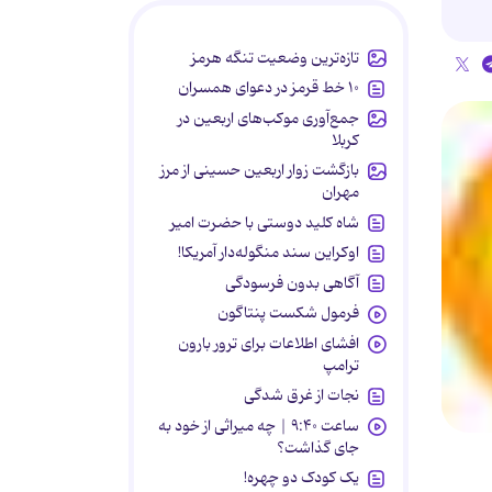
تازه‌ترین وضعیت تنگه هرمز
۱۰ خط قرمز در دعوای همسران
جمع‌آوری موکب‌های اربعین در
کربلا
بازگشت زوار اربعین حسینی از مرز
مهران
شاه کلید دوستی با حضرت امیر
اوکراین سند منگوله‌دار آمریکا!
آگاهی بدون فرسودگی
فرمول شکست پنتاگون
افشای اطلاعات برای ترور بارون
ترامپ
نجات از غرق شدگی
ساعت ۹:۴۰ | چه میراثی از خود به
جای گذاشت؟
یک کودک دو چهره!