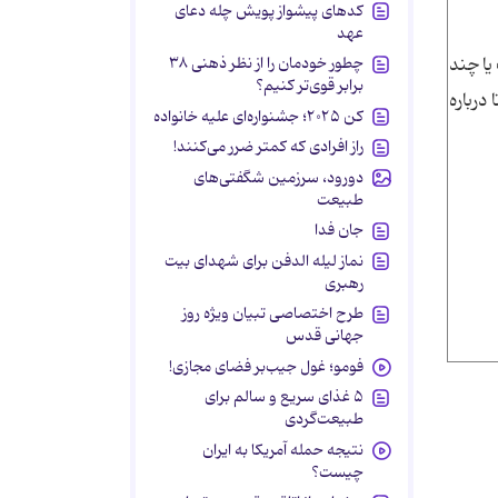
کدهای پیشواز پویش چله دعای
عهد
چطور خودمان را از نظر ذهنی ۳۸
یا چند
برابر قوی‌تر کنیم؟
درباره
کن ۲۰۲۵؛ جشنواره‌ای علیه خانواده
راز افرادی که کمتر ضرر می‌کنند!
دورود، سرزمین شگفتی‌های
طبیعت
جان فدا
نماز لیله الدفن برای شهدای بیت
رهبری
طرح اختصاصی تبیان ویژه روز
جهانی قدس
فومو؛ غول جیب‌بر فضای مجازی!
۵ غذای سریع و سالم برای
طبیعت‌گردی
نتیجه حمله آمریکا به ایران
چیست؟