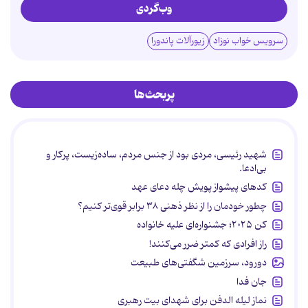
وب‌گردی
سرویس خواب نوزاد
زیورآلات پاندورا
پربحث‌ها
شهید رئیسی، مردی بود از جنس مردم، ساده‌زیست، پرکار و
بی‌ادعا.
کدهای پیشواز پویش چله دعای عهد
چطور خودمان را از نظر ذهنی ۳۸ برابر قوی‌تر کنیم؟
کن ۲۰۲۵؛ جشنواره‌ای علیه خانواده
راز افرادی که کمتر ضرر می‌کنند!
دورود، سرزمین شگفتی‌های طبیعت
جان فدا
نماز لیله الدفن برای شهدای بیت رهبری