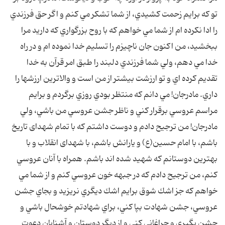
تو كه برايم زحمت كشيدي، از شما تشكر مي كنم و اگر حق فرزندي
را ادا نكرده ام از شما مي خواهم كه با روح بزرگواري كه داريد مرا
ببخشيد، من اكنون جان ناچيزم را تسليم خدا نموده ام و در راه
خدا مي دهم، ولي شما فرزندي دلبند را طبق امر قرآن به خدا
تقديم كرده اي و تو ارزشت بيشتر از من است و والاترين ارزشها را
داري. مادرجان! مي دانم كه منتظر بودي روزي برگردم و برايم
مراسم عروسي برقرار كني و ناظر جشن عروسي من باشي، ولي
مادرجان! من ترجيح دادم و دوست داشتم كه با تمام شهدای تاريخ
باشم، با امام حسين(ع) و يارانش باشم، با شهدای انقلاب و با
بهترين دوستانم كه شهيد شده اند باشم. همراه با آنان عروسي
كنم، من ترجيح دادم كه در جبهه خون عروسي كنم و از شما مي
خواهم كه جز اشك شوق برايم اشك ديگري نريزيد و بجاي جشن
عروسي، جشن شهادت بپا كني، براي شهادتم خوشحال باشي و
جشن بگيري و چراغاني كني و از ديگر دوستان و آشنايان دعوت