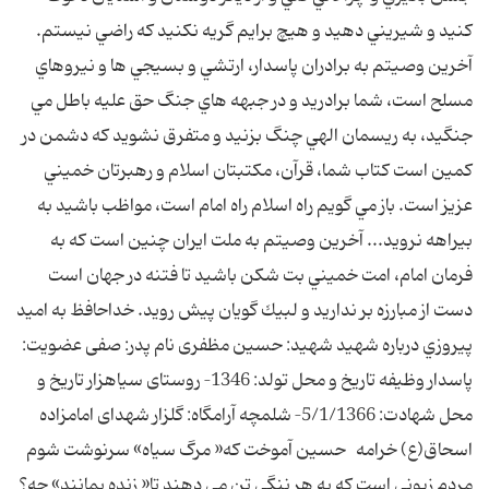
كنيد و شيريني دهيد و هيچ برايم گريه نكنيد كه راضي نيستم.
آخرين وصيتم به برادران پاسدار، ارتشي و بسيجي ها و نيروهاي
مسلح است، شما برادريد و در جبهه هاي جنگ حق عليه باطل مي
جنگيد، به ريسمان الهي چنگ بزنيد و متفرق نشويد كه دشمن در
كمين است كتاب شما، قرآن، مكتبتان اسلام و رهبرتان خميني
عزيز است. باز مي گويم راه اسلام راه امام است، مواظب باشيد به
بيراهه نرويد... آخرين وصيتم به ملت ايران چنين است كه به
فرمان امام، امت خميني بت شكن باشيد تا فتنه در جهان است
دست از مبارزه بر نداريد و لبيك گويان پيش رويد. خداحافظ به اميد
پيروزي درباره شهید شهید: حسین مظفری نام پدر: صفی عضویت:
پاسدار وظیفه تاریخ و محل تولد: 1346– روستای سیاهزار تاریخ و
محل شهادت: 5/1/1366– شلمچه آرامگاه: گلزار شهدای امامزاده
اسحاق(ع) خرامه حسین آموخت که« مرگ سیاه» سرنوشت شوم
مردم زبونی است که به هر ننگی تن می دهند تا« زنده بمانند» چه؟