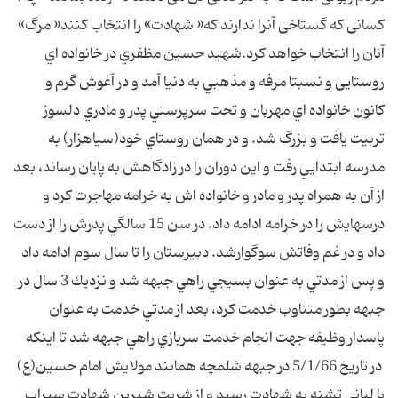
کسانی که گستاخی آنرا ندارند که« شهادت» را انتخاب کنند« مرگ»
آنان را انتخاب خواهد کرد.شهيد حسين مظفري در خانواده اي
روستايی و نسبتا مرفه و مذهبي به دنيا آمد و در آغوش گرم و
كانون خانواده اي مهربان و تحت سرپرستي پدر و مادري دلسوز
تربيت يافت و بزرگ شد. و در همان روستاي خود(سياهزار) به
مدرسه ابتدايي رفت و اين دوران را در زادگاهش به پايان رساند، بعد
از آن به همراه پدر و مادر و خانواده اش به خرامه مهاجرت كرد و
درسهايش را در خرامه ادامه داد. در سن 15 سالگي پدرش را از دست
داد و در غم وفاتش سوگوارشد. دبيرستان را تا سال سوم ادامه داد
و پس از مدتي به عنوان بسيجي راهي جبهه شد و نزديك 3 سال در
جبهه بطور متناوب خدمت كرد، بعد از مدتي خدمت به عنوان
پاسدار وظيفه جهت انجام خدمت سربازي راهي جبهه شد تا اینکه
در تاريخ 5/1/66 در جبهه شلمچه همانند مولايش امام حسين(ع)
با لباني تشنه به شهادت رسيد و از شربت شيرين شهادت سيراب