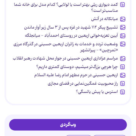
کمد دیواری ریلی بهتر است یا لولایی؟ کدام مدل برای خانه شما
مناسب‌تر است؟
میانکاله در آتش
تشییع پیکر ۱۱۲ شهید در غزه پس از ۳ سال زیر آوار ماندن
آیین تعزیه‌خوانی اربعین در روستای احمدآباد - میانجلگه
وضعیت تردد و خدمات به زائران اربعین حسینی در گذرگاه مرزی
«تمرچین» - پیرانشهر
مراسم عزاداری اربعینِ حسینی در جوار محل شهادت رهبر انقلاب
چرا هرچی بزرگ‌تر میشیم، دوستای کمتری داریم؟
اربعین حسینی در حرم مطهر امام رضا علیه السلام
راز محبوبیت غمگین‌نمایی در فضای مجازی
استرس یا پیش یائسگی؟
وب‌گردی