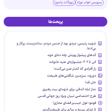
سرویس خواب نوزاد
زیورآلات پاندورا
پربحث‌ها
شهید رئیسی، مردی بود از جنس مردم، ساده‌زیست، پرکار و
بی‌ادعا.
کدهای پیشواز پویش چله دعای عهد
کن ۲۰۲۵؛ جشنواره‌ای علیه خانواده
راز افرادی که کمتر ضرر می‌کنند!
دورود، سرزمین شگفتی‌های طبیعت
جان فدا
نماز لیله الدفن برای شهدای بیت رهبری
طرح اختصاصی تبیان ویژه روز جهانی قدس
فومو؛ غول جیب‌بر فضای مجازی!
۵ غذای سریع و سالم برای طبیعت‌گردی