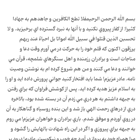
بسم الله الرحمن الرحيمفلا تطع الكافرين و جاهدهم به جهادا
كثيرا: از كفار پيروي نكنيد و با آنها به نبرد گسترده اي برخيزيد. و لا
تحسبن الذين قتلوا في سبيل الله امواتا بل احياءٌ عند ربهم
يرزقون اكنون كه قلم خود را به حركت در مي آورم وقت دعا و
مناجات است و برادران رزمنده و اهل سنگرهاي شلمچه، قرآن مي
خوانند و دعا مي كنند و من هم شروع كرده ام به نوشتن وصيت
نامه. مادر عزيزم! شما بايد افتخار كنيد جواني پرورش داده ايد و او را
به اسلام عزيز هديه كرده ايد. پس از كوشش فراوان كه براي رفتن
به جبهه داشتم به هر دري مي زدم آن در بسته شده بود، بالاخره
دري از درهاي رحمت الهي باز شد و اين بنده روسياه و گناهكار به آن
در روي آوردم و موفق شدم. باري برادران و خواهران عزيزم! مي روم
به جبهه براي پيروزي و اگر در اين راه شهادت بالهايش را گشود و
مرا همراه خود به پرواز در آورد چه خوب و نيكوست. مادرم! درود بر