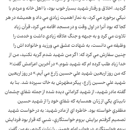
گرديد. اخلاق و رفتار شهيد بسيار خوب بود، با اهل خانه و مردم با
نيكي برخورد مي كرد، به نماز اهميت زيادي مي داد و هميشه در هر
كجا كه بود آنرا در اول وقت و در مسجد اقامه مي كرد، قرآن زياد
تلاوت مي كرد و به جبهه و جنگ علاقه زيادي داشت و خدمت را
وظيفه مي دانست، به شهادت عشق مي ورزيد و خانواده اش را
چنين سفارش مي كرد كه: اگر من شهيد شدم گريه نكنيد، من از
خدا زياد طلب كرده ام كه شهيد شوم.» در آخرين اعزامش گفت:«
كه من روز اربعين شهيد علي حسين زارع مي آيم.» در روز اربعين
شهيد علي حسين زارع، پيكر مطهرش به خاك سپرده شد. بنا به
گفته مادر شهيد، از شهيد كراماتي ديده شده از جمله شفاي چشمان
نابيناي يكي از زنان همسايه كه شفاي خود را از شهيد حسين
مظفري خواسته بود. خاطره اي از مادر شهيد: به در خواست شهيد
تصميم گرفتم برايش بروم خواستگاري، شبي كه قرار بود فردايش
بروم خواستگاري در خواب امام خميني را زيارت كردم، به من گفت