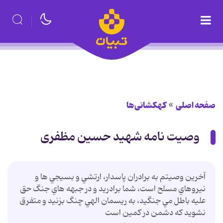
صفحه اصلی
کهکشانی‌ها
وصيت نامه شهید حسین مظفری
آخرين وصيتم به برادران پاسدار، ارتشي و بسيجي ها و
نيروهاي مسلح است، شما برادريد و در جبهه هاي جنگ حق
عليه باطل مي جنگيد، به ريسمان الهي چنگ بزنيد و متفرق
نشويد كه دشمن در كمين است