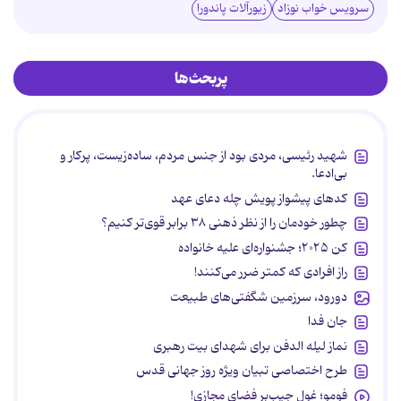
سرویس خواب نوزاد
زیورآلات پاندورا
پربحث‌ها
شهید رئیسی، مردی بود از جنس مردم، ساده‌زیست، پرکار و
بی‌ادعا.
کدهای پیشواز پویش چله دعای عهد
چطور خودمان را از نظر ذهنی ۳۸ برابر قوی‌تر کنیم؟
کن ۲۰۲۵؛ جشنواره‌ای علیه خانواده
راز افرادی که کمتر ضرر می‌کنند!
دورود، سرزمین شگفتی‌های طبیعت
جان فدا
نماز لیله الدفن برای شهدای بیت رهبری
طرح اختصاصی تبیان ویژه روز جهانی قدس
فومو؛ غول جیب‌بر فضای مجازی!