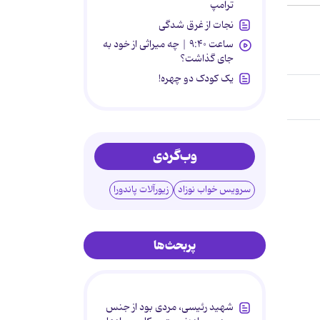
ترامپ
نجات از غرق شدگی
ساعت ۹:۴۰ | چه میراثی از خود به
جای گذاشت؟
یک کودک دو چهره!
وب‌گردی
سرویس خواب نوزاد
زیورآلات پاندورا
پربحث‌ها
شهید رئیسی، مردی بود از جنس