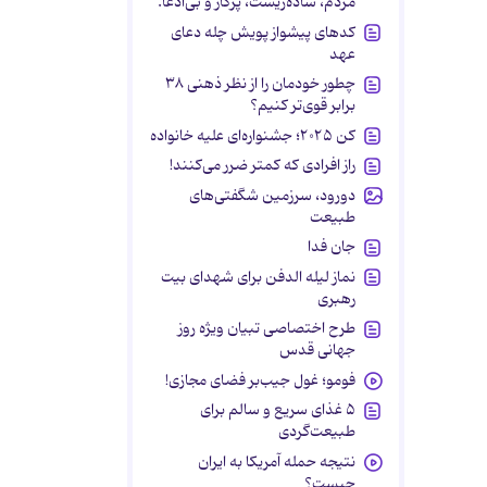
مردم، ساده‌زیست، پرکار و بی‌ادعا.
کدهای پیشواز پویش چله دعای
عهد
چطور خودمان را از نظر ذهنی ۳۸
برابر قوی‌تر کنیم؟
کن ۲۰۲۵؛ جشنواره‌ای علیه خانواده
راز افرادی که کمتر ضرر می‌کنند!
دورود، سرزمین شگفتی‌های
طبیعت
جان فدا
نماز لیله الدفن برای شهدای بیت
رهبری
طرح اختصاصی تبیان ویژه روز
جهانی قدس
فومو؛ غول جیب‌بر فضای مجازی!
۵ غذای سریع و سالم برای
طبیعت‌گردی
نتیجه حمله آمریکا به ایران
چیست؟