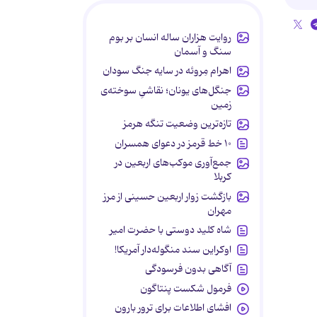
روایت هزاران ساله انسان بر بوم
سنگ و آسمان
اهرام مِروئه در سایه جنگ سودان
جنگل‌های یونان؛ نقاشیِ سوخته‌ی
زمین
تازه‌ترین وضعیت تنگه هرمز
۱۰ خط قرمز در دعوای همسران
جمع‌آوری موکب‌های اربعین در
کربلا
بازگشت زوار اربعین حسینی از مرز
مهران
شاه کلید دوستی با حضرت امیر
اوکراین سند منگوله‌دار آمریکا!
آگاهی بدون فرسودگی
.
فرمول شکست پنتاگون
افشای اطلاعات برای ترور بارون