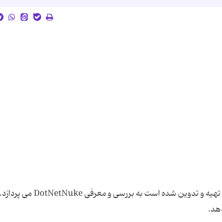
این فایل که توسط خانم مریم زمانی و عیرضا اسم رام تهیه و تدوین شده است به بررسی و معرفی DotNetNuke می پردازد