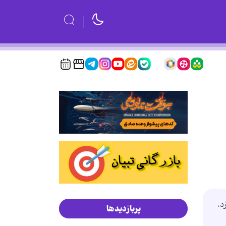
عرفی DotNetNuke می پردازد.
پربازدیدها