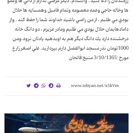
رزمندگان را دعا كنيد . والسلام. ديگر عرضي ندارم از دائي ها وعمو
ها وخاله حاجي وعمه معصومه وتمام فاميل وهمسايه ها حلال
بودي مي طلبم . از من راضي باشيد خداوند شما را حفظ كند . واز
دامادهايمان حلال بودي مي طلبم ومادر عزيزم ، دو دانگ خانه
درخشنده دارد يك دانگ ديگر هم به اوبدهيد يادتان نرود.ومن
1000تومان نذر مسجد ابوالفضل دارم بپردازيد. علي اصغر زارع
مورخ :3/10/1365 منبع:فاتحان