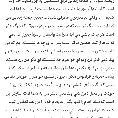
ريخته شود . آيا هدف زندگي براي مسلمين به جز رضايت خداوند
است ؟ آيا تنها آرزوي ما جلب رضايت خدا نيست ؟ پس چرا غفلت
كنيم ؟ آيا وقتي پيامبر براي معرفي شهادت چنين جمله زيبايي مي
فرمايد بر ما ننگ نيست كه در بستر بميريم در صورتي كه مرگ حق
است هر جا كه باشي مي آيد سراغت وانسان از تنها چيزي كه نمي
تواند فرار كند همين مرگ است پس براي چه ما نشسته ايم كه مي
دانيم كشور ما ، ناموس ما ، دين اسلام ما در خطر است .پس برادرم
يك كمي فكر كن وتو اي خواهرم چه نشسته اي نگو من زن هستم
ونمي توانم كاري بكنم ، دعا بكن نماز جمعه را فراموش مكن كمك
پشت جبهه را فراموش مكن ، برو در بسيج خواهران آموزش نظامي
ببين كه اگر موقعي تمام مردها ي ما رفتند جبهه اقلاً تو بتوان از
خودت واز محل دفاع كني وتقاضاي ديگر من به شما امت ايثارگر اين
است كه مبادا امام را تنها بگذاريد ونام خود را در ريف كوفيان ثبت
كنيد كه در اين صورت ننگي بر خود در نزد آيندگان به جا گذاشته ايد