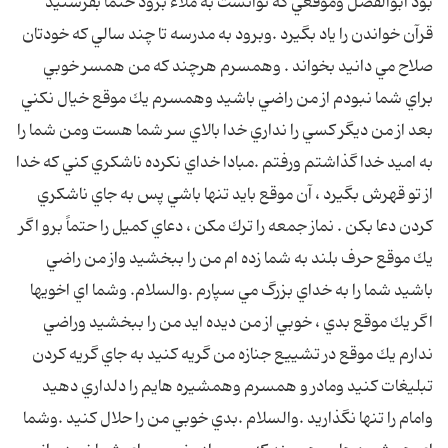
بود ابوالفضل وموقعي كه توانست به ملاء برود حتماً بفرستيد
قرآن خواندن را ياد بگيرد .وبرود به مدرسه تا چند سالي كه خودتان
صلاح مي دانيد بخواند . وهمسرم هرچند كه من همسر خوبي
براي شما نبودم از من راضي باشيد وهمسرم يك موقع خيال نكني
بعد از من ديگر كسي را نداري خدا بالاي سر شما هست ومن شما را
به اميد خدا گذاشتم ورفتم .مبادا خداي نكرده ناشكري كني كه خدا
از تو قهرش بگيرد ، آن موقع بايد تنها باشي پس به جاي ناشكري
كردن دعا بكن . نماز جمعه را ترك مكن ، دعاي كميل را حتماً برو اگر
يك موقع حرف بلند به شما زده ام من را ببخشيد واز من راضي
باشيد شما را به خداي بزرگ مي سپارم .والسلام. وشما اي اخويها
اگر يك موقع بدي ، خوبي از من ديده ايد من را ببخشيد وراضي
ندارم يك موقع در تشييع جنازه من گريه كنيد به جاي گريه كردن
تبليغات كنيد ومادر و همسرم وهمشيره هايم را دلداري دهيد
وامام را تنها نگذاريد .والسلام .بدي خوبي من را حلال كنيد .وشما