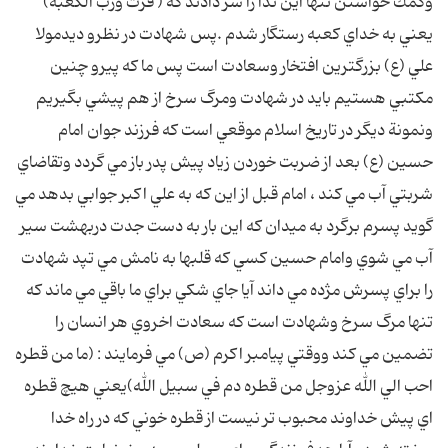
وكمك خواستن تنها اين ندا را سر دادند كه ( فزت ورب الكعبه)
يعني به خداي كعبه رستگار شدم .پس شهادت در نظرو ديدمولا
علي (ع) بزرگترين افتخار وسعادت است پس ما كه پيرو چنين
مكتبي هستيم بايد در شهادت ومرگ سرخ از هم پيشي بگيريم
ونمونة ديگر در تاريخ اسلام موقعي است كه فرزند جوان امام
حسين (ع) بعد از ضربت خوردن زياد پيش پدر باز مي گردد وتقاضاي
شربتي آب مي كند ، امام قبل از اين كه به علي اكبر جوابي بدهد مي
گويد پسرم برگرد به ميدان كه اين بار به دست جدت دربهشت سير
آب مي شوي وامام حسين كسي كه قلبها به نامش مي تپد شهادت
را براي پسرش مژده مي داند آيا جاي شكي براي ما باقي مي ماند كه
تنها مرگ سرخ وشهادت است كه سعادت اخروي هر انسان را
تضمين مي كند ووقتي پيامبر اكرم (ص) مي فرمايند : (ما من قطره
احب الي الله عزوجل من قطره دم في سبيل الله)يعني هيچ قطره
اي پيش خداوند محبوب تر نيست از قطره خوني كه در راه خدا