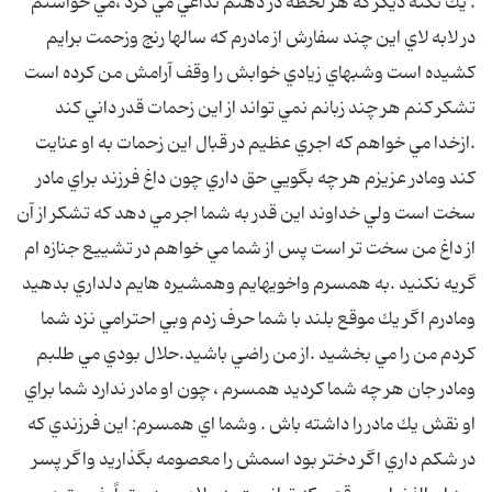
. يك نكته ديگر كه هر لحظه در ذهنم تداعي مي كرد ،مي خواستم
در لابه لاي اين چند سفارش از مادرم كه سالها رنج وزحمت برايم
كشيده است وشبهاي زيادي خوابش را وقف آرامش من كرده است
تشكر كنم هر چند زبانم نمي تواند از اين زحمات قدر داني كند
.ازخدا مي خواهم كه اجري عظيم در قبال اين زحمات به او عنايت
كند ومادر عزيزم هر چه بگويي حق داري چون داغ فرزند براي مادر
سخت است ولي خداوند اين قدر به شما اجر مي دهد كه تشكر از آن
از داغ من سخت تر است پس از شما مي خواهم در تشييع جنازه ام
گريه نكنيد .به همسرم واخويهايم وهمشيره هايم دلداري بدهيد
ومادرم اگر يك موقع بلند با شما حرف زدم وبي احترامي نزد شما
كردم من را مي بخشيد .از من راضي باشيد.حلال بودي مي طلبم
ومادر جان هر چه شما كرديد همسرم ، چون او مادر ندارد شما براي
او نقش يك مادر را داشته باش . وشما اي همسرم: اين فرزندي كه
در شكم داري اگر دختر بود اسمش را معصومه بگذاريد واگر پسر