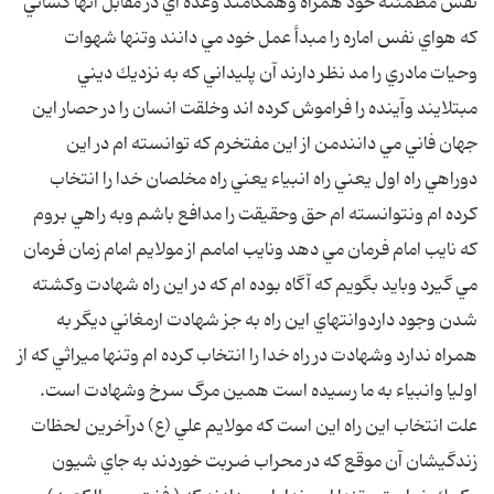
نفس مطمئنه خود همراه وهمگامند وعده اي در مقابل آنها كساني
كه هواي نفس اماره را مبدأ عمل خود مي دانند وتنها شهوات
وحيات مادري را مد نظر دارند آن پليداني كه به نزديك ديني
مبتلايند وآينده را فراموش كرده اند وخلقت انسان را در حصار اين
جهان فاني مي دانندمن از اين مفتخرم كه توانسته ام در اين
دوراهي راه اول يعني راه انبياء يعني راه مخلصان خدا را انتخاب
كرده ام ونتوانسته ام حق وحقيقت را مدافع باشم وبه راهي بروم
كه نايب امام فرمان مي دهد ونايب امامم از مولايم امام زمان فرمان
مي گيرد وبايد بگويم كه آگاه بوده ام كه در اين راه شهادت وكشته
شدن وجود داردوانتهاي اين راه به جز شهادت ارمغاني ديگر به
همراه ندارد وشهادت در راه خدا را انتخاب كرده ام وتنها ميراثي كه از
اوليا وانبياء به ما رسيده است همين مرگ سرخ وشهادت است.
علت انتخاب اين راه اين است كه مولايم علي (ع) درآخرين لحظات
زندگيشان آن موقع كه در محراب ضربت خوردند به جاي شيون