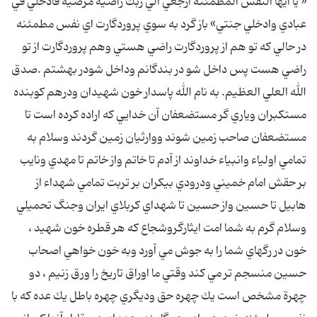
« يا ايها النفس المطمئنه ارجعي الي ربك راضيه مرضيه فادخلي في
عبادي وادخلي جنتي» باز گرد به سوي پروردگارت اي نفس مطمئنه
در حالي كه تو هم از پروردگارت راضي هستي وهم پروردگارت از تو
راضي هست پس داخل شو در بندگانم وداخل شودر بهشتم .صدق
الله العلي العظيم. به نام الله پاسدار خون شهيدان ودرهم كوبنده
مستكبران وياري گر مستضعفان آن خدايي كه اراده كرده است تا
مستضعفان صاحب زمين شوند ووارثيان زمين گردند وسلام به
تمامي اولياء وانبياء خداوند از آدم تا خاتم واز خاتم تا مهدي ونايب
بر حقش امام خميني ودرودي بيكران بر تربت تمامي شهداء از
هابيل تا حسين واز حسين تا شهداي كربلاي ايران وجنگ تحميلي
وسلام گرم به شما امت ايثارگروشجاع كه هر قطره خون شهيد ،
خون در رگهاي شما را به جوش مي آورد وبه خون خواهي اصحاب
حسين منسجم تر مي كند وقتي ما اوراق تاريخ را ورق زنيم ، دو
چهرة مشخص است يك چهره حق وديگري چهره باطل يك عده كه با