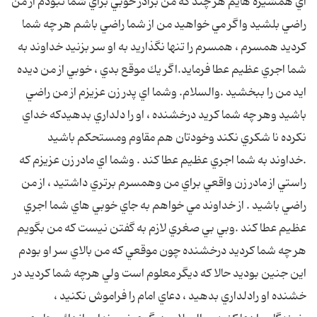
اي همشيره هايم هر چند كه من برادر خوبي براي شما نبودم از من
راضي بلشيد واگر مي خواهيد من از شما راضي باشم هر چه شما
كرديد همسرم ، همسرم را تنها نگذاريد به او سر بزنيد خداوند به
شما اجري عظيم عطا فرمايد.اگر يك موقع بدي ، خوبي از من ديده
ايد من را ببخشيد .والسلام. وشما اي پدر زن عزيزم از من راضي
باشيد وهر چه شما كريد درخشنده ، او را دلداري بدهيدكه خداي
نكرده نا شكري نكند وخودتان هم مقاوم ومستحكم باشيد
.خداوند به شما اجري عظيم عطا كند . وشما اي مادر زن عزيزم كه
راستي از مادر زن واقعي براي من وهمسرم برتري داشتيد ، از من
راضي باشيد . از خداوند مي خواهم به جاي خوبي هاي شما اجري
عظيم عطا كند .وبي بي صغري لازم به گفتن نيست كه من بگويم
هر چه شما كرديد درخشنده چون موقعي كه من بالاي سر او بودم
اين جنين بوديد حالا كه ديگر معلوم است ولي هرچه شما كرديد در
خشنده او رادلداري بدهيد ، دعاي امام را فراموش نكنيد ،