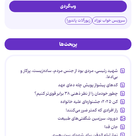
وب‌گردی
سرویس خواب نوزاد
زیورآلات پاندورا
پربحث‌ها
شهید رئیسی، مردی بود از جنس مردم، ساده‌زیست، پرکار و
بی‌ادعا.
کدهای پیشواز پویش چله دعای عهد
چطور خودمان را از نظر ذهنی ۳۸ برابر قوی‌تر کنیم؟
کن ۲۰۲۵؛ جشنواره‌ای علیه خانواده
راز افرادی که کمتر ضرر می‌کنند!
دورود، سرزمین شگفتی‌های طبیعت
جان فدا
نماز لیله الدفن برای شهدای بیت رهبری