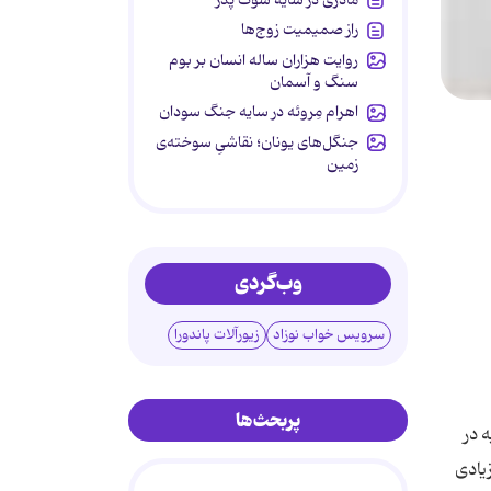
راز صمیمیت زوج‌ها
روایت هزاران ساله انسان بر بوم
سنگ و آسمان
اهرام مِروئه در سایه جنگ سودان
جنگل‌های یونان؛ نقاشیِ سوخته‌ی
زمین
وب‌گردی
سرویس خواب نوزاد
زیورآلات پاندورا
پربحث‌ها