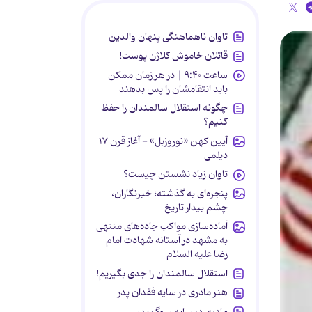
تاوان ناهماهنگی پنهان والدین
قاتلان خاموش کلاژن پوست!
ساعت ۹:۴۰ | در هر زمان ممکن
باید انتقامشان را پس بدهند
چگونه استقلال سالمندان را حفظ
کنیم؟
آیین کهن «نوروزبل» - آغاز قرن ۱۷
دیلمی
تاوان زیاد نشستن چیست؟
پنجره‌ای به گذشته؛ خبرنگاران،
چشم بیدار تاریخ
آماده‌سازی مواکب جاده‌های منتهی
به مشهد در آستانه شهادت امام
رضا علیه السلام
استقلال سالمندان را جدی بگیریم!
هنر مادری در سایه‌ فقدان پدر
مادری در سایه سوگ پدر