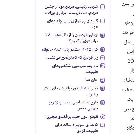
شهید رئیسی، مردی بود از جنس
مردم، ساده‌زیست، پرکار و بی‌ادعا.
کدهای پیشواز پویش چله دعای
عهد
چطور خودمان را از نظر ذهنی ۳۸
برابر قوی‌تر کنیم؟
کن ۲۰۲۵؛ جشنواره‌ای علیه خانواده
راز افرادی که کمتر ضرر می‌کنند!
دورود، سرزمین شگفتی‌های
طبیعت
جان فدا
نماز لیله الدفن برای شهدای بیت
رهبری
طرح اختصاصی تبیان ویژه روز
جهانی قدس
فومو؛ غول جیب‌بر فضای مجازی!
۵ غذای سریع و سالم برای
طبیعت‌گردی