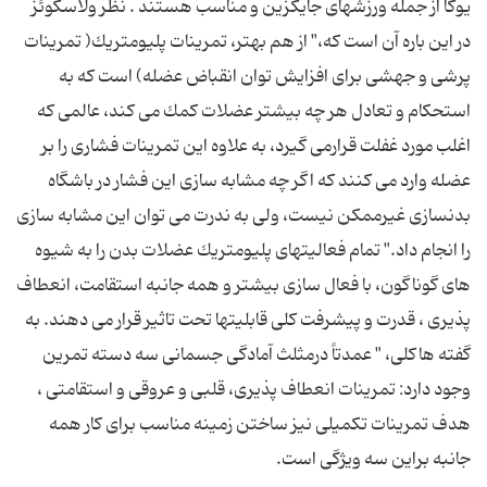
یوگا از جمله ورزشهای جایگزین و مناسب هستند . نظر ولاسكوئز
در این باره آن است كه،" از هم بهتر، تمرینات پلیومتریك( تمرینات
پرشی و جهشی برای افزایش توان انقباض عضله) است كه به
استحكام و تعادل هر چه بیشتر عضلات كمك می كند، عالمی كه
اغلب مورد غفلت قرارمی گیرد، به علاوه این تمرینات فشاری را بر
عضله وارد می كنند كه اگر چه مشابه سازی این فشار در باشگاه
بدنسازی غیرممكن نیست، ولی به ندرت می توان این مشابه سازی
را انجام داد." تمام فعالیتهای پلیومتریك عضلات بدن را به شیوه
های گوناگون، با فعال سازی بیشتر و همه جانبه استقامت، انعطاف
پذیری ، قدرت و پیشرفت كلی قابلیتها تحت تاثیر قرار می دهند. به
گفته هاكلی، " عمدتاً درمثلث آمادگی جسمانی سه دسته تمرین
وجود دارد: تمرینات انعطاف پذیری، قلبی و عروقی و استقامتی ،
هدف تمرینات تكمیلی نیز ساختن زمینه مناسب برای كار همه
جانبه براین سه ویژگی است.