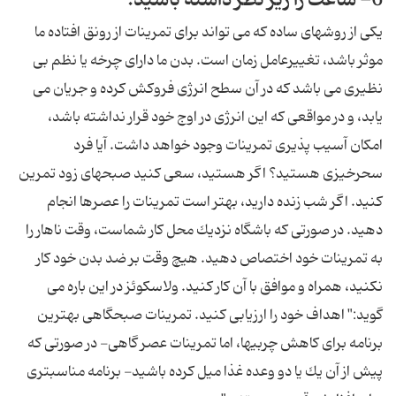
6- ساعت را زیر نظر داشته باشید.
یكی از روشهای ساده كه می تواند برای تمرینات از رونق افتاده ما
موثر باشد، تغییرعامل زمان است. بدن ما دارای چرخه یا نظم بی
نظیری می باشد كه در آن سطح انرژی فروكش كرده و جریان می
یابد، و در مواقعی كه این انرژی در اوج خود قرار نداشته باشد،
امكان آسیب پذیری تمرینات وجود خواهد داشت. آیا فرد
سحرخیزی هستید؟ اگر هستید، سعی كنید صبحهای زود تمرین
كنید. اگر شب زنده دارید، بهتر است تمرینات را عصرها انجام
دهید. در صورتی كه باشگاه نزدیك محل كار شماست، وقت ناهار را
به تمرینات خود اختصاص دهید. هیچ وقت بر ضد بدن خود كار
نكنید، همراه و موافق با آن كار كنید. ولاسكوئز در این باره می
گوید:" اهداف خود را ارزیابی كنید. تمرینات صبحگاهی بهترین
برنامه برای كاهش چربیها، اما تمرینات عصر گاهی- در صورتی كه
پیش از آن یك یا دو وعده غذا میل كرده باشید- برنامه مناسبتری