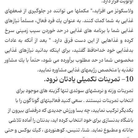
اولویت قرار دارد.
ولاسكوئز می افزاید،" مكملها می توانند در جلوگیری از ضعفهای
غذایی به شما كمك كنند. به عنوان یك فرد فعال، مسلماً نیازهای
غذایی شما با برنامه های غذایی در حد خوردن سیب زمینی سرخ
كرده و غذاهایی از این دست فرق دارد. " بعد از آنكه به عادات
بدغذایی خود خداحافظ گفتید، برای اینكه بدانید نیازهای غذایی
مخصوص شما در حد مطلوب برآورده می شود، حتماً با یك مشاور
تغذیه یا متخصص رژیمهای غذایی مشاوره نمایید.
10- تمرینات تكمیلی یادتان نرود.
تمرینات وزنه و نرمشهای سوئدی تنها گزینه های موجود برای
انتخاب تمرینات نیستند . سعی كنید فعالیتهای گوناگون را با
یكدیگر تركیب نمایید، چه بسا ورزش جدیدی كه درفضای بیرون از
باشگاه بدنسازی برای خود انتخاب كرده اید، بدنتان را آماده تلاشی
جانانه و مطبوع نماید. شنا، تنیس، كوهنوردی ، كیك بوكس و حتی