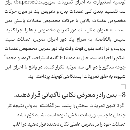
توصیه استیوارت به اجرای تمرینات سوپرسِت(Superset) برای
سه تقسیم بندی كلی عضلات بدن و تعویض یك در میان حركات
مخصوص عضلات بالایی با حركات مخصوص عضلات پایینی بدن
است. به عنوان مثال، یك دور تمرین مخصوص پاها را اجرا كنید،
سپس بالافاصله به سراغ یك دور اجرای تمرین عضلات سینه
بروید، و در ادامه بدون فوت وقت یك دور تمرین مخصوص عضلات
شكم را اجرا نمایید. حال به مدت 60 ثانیه استراحت كرده، و مجدداً
چرخه مذكور را دو الی سه مرتبه تكرار كنید. در واقع با اجرای این
شیوه، به خلق تمرینات ایستگاهی كوچك پرداخته اید.
8- بدن رادر معرض تكانی ناگهانی قرار دهید.
اگر تا كنون تمرینات سختی را پشت سر گذاشته اید ولی نتیجه كار
چندان دلچسب و رضایت بخش نبوده است، شاید لازم باشد
عضلات خود را در معرض عاملی تكان دهنده قرار دهید.در اغلب