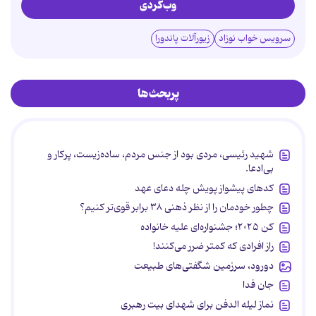
وب‌گردی
سرویس خواب نوزاد
زیورآلات پاندورا
پربحث‌ها
شهید رئیسی، مردی بود از جنس مردم، ساده‌زیست، پرکار و
بی‌ادعا.
کدهای پیشواز پویش چله دعای عهد
چطور خودمان را از نظر ذهنی ۳۸ برابر قوی‌تر کنیم؟
کن ۲۰۲۵؛ جشنواره‌ای علیه خانواده
راز افرادی که کمتر ضرر می‌کنند!
دورود، سرزمین شگفتی‌های طبیعت
جان فدا
نماز لیله الدفن برای شهدای بیت رهبری