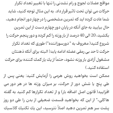
مواقع عضلات لجوج و رام نشدنی را تنها با تغییر تعداد تكرار
حركات می توان تحت تاثیر قرار داد. به این مثال توجه كنید، شاید
شما عادت كرده اید كه تمرین مشخصی را در چهار دور انجام دهید،
حال بیایید به جای آنكه در پایان دور چهارم دست از این تمرین
بكشید، 20 الی 40 درصد از بار وزنه را كم كرده و دور پنجم حركت را
شروع كنید( معروف به " دورسوزاننده") طوری كه تعداد تكرار
حركت تا حد بی رمقی عضله ادامه یابد( البته برای آنكه ذهنتان
مشغول آزادی بار وزنه نشود، حتماً از یك یار كمك كننده برای حركت
استفاده كنید.)
ممكن است بخواهید روش هرمی را آزمایش كنید: یعنی پس از
طی پنج یا شش دور از حركت، بر میزان وزنه ها در هر دور می
افزایید( قانون اصل اضافه بار) و از تعداد تكرارها كم كنید به گفته
هاكلی،" از این كه بخواهید قسمت ضعیفی از بدن را طی دو روز
پشت سر هم تمرین دهید اصلاً نترسید، این یك تكنیك كلاسیك