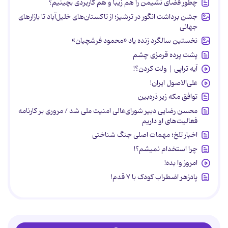
چطور فضای نشیمن را هم زیبا و هم کاربردی بچینیم؟
جشن برداشت انگور در ترشیز؛ از تاکستان‌های خلیل‌آباد تا بازارهای
جهانی
نخستین سالگرد زنده یاد «محمود فرشچیان»
پشت پرده قرمزی چشم
آیه تراپی | ولت کردن؟!
علی‌الاصول ایران!
توافق مکه زیر ذره‌بین
محسن رضایی دبیر شورای‌عالی امنیت ملی شد / مروری بر کارنامه
فعالیت‌های او داریم
اخبار تلخ؛ مهمات اصلی جنگ شناختی
چرا استخدام نمیشم؟!
امروز وا بده!
پادزهر اضطراب کودک با ۷ قدم!