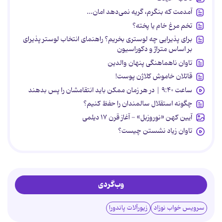
آمدمت که بنگرم، گریه نمی‌دهد امان...
تخم مرغ خام یا پخته؟
برای پذیرایی چه لوستری بخریم؟ راهنمای انتخاب لوستر پذیرای
بر اساس متراژ و دکوراسیون
تاوان ناهماهنگی پنهان والدین
قاتلان خاموش کلاژن پوست!
ساعت ۹:۴۰ | در هر زمان ممکن باید انتقامشان را پس بدهند
چگونه استقلال سالمندان را حفظ کنیم؟
آیین کهن «نوروزبل» - آغاز قرن ۱۷ دیلمی
تاوان زیاد نشستن چیست؟
وب‌گردی
سرویس خواب نوزاد
زیورآلات پاندورا