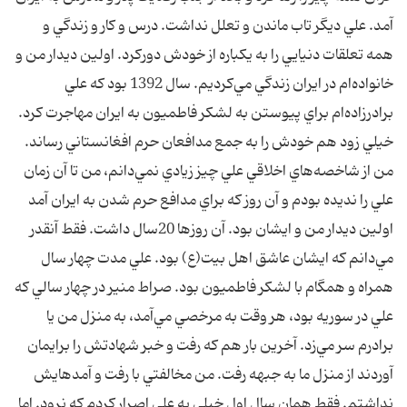
آمد. علي ديگر تاب ماندن و تعلل نداشت. درس و كار و زندگي و
همه تعلقات دنيايي را به يكباره از خودش دوركرد. اولين ديدار من و
خانواده‌ام در ايران زندگي مي‌كرديم. سال 1392 بود كه علي
برادرزاده‌ام براي پيوستن به لشكر فاطميون به ايران مهاجرت كرد.
خيلي زود هم خودش را به جمع مدافعان حرم افغانستاني رساند.
من از شاخصه‌هاي اخلاقي علي چيز زيادي نمي‌دانم، من تا آن زمان
علي را نديده بودم و آن روز كه براي مدافع حرم شدن به ايران آمد
اولين ديدار من و ايشان بود. آن روزها 20سال داشت. فقط آنقدر
مي‌دانم كه ايشان عاشق اهل بيت(ع) بود. علي مدت چهار سال
همراه و همگام با لشكر فاطميون بود. صراط منير در چهار سالي كه
علي در سوريه بود، هر وقت به مرخصي مي‌آمد، به منزل من يا
برادرم سر مي‌زد. آخرين بار هم كه رفت و خبر شهادتش را برايمان
آوردند از منزل ما به جبهه رفت. من مخالفتي با رفت و آمدهايش
نداشتم. فقط همان سال اول خيلي به علي اصرار كردم كه نرود. اما