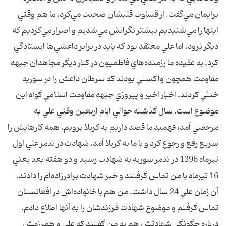
برايمان مي‌گفت. از قساوت قلبشان صحبت مي‌كرد. ما هم وقتي
اينها را مي‌شنيديم بيشتر نگرانش مي‌شديم و اصرار مي‌كرديم كه
ديگر نرود. اما علي معتقد بود كه بايد در برابر داعشي‌ها ايستادگي
كرد. به عقيده ما رزمنده‌هاي فاطميون در كنار ديگر مجاهدان جبهه
مقاومت همچون واكسني بودند كه سرطان داعش را در سوريه
خنثي كردند. اخبار اخير و پيروزي جبهه مقاومت اسلامي گواه اين
موضوع است. سال گذشته حوالي ايام اربعين وقتي علي به
مرخصي آمد، فهميد ما قصد داريم به كربلا برويم. همه كارهايش را
سريع رفع و رجوع كرد و با ما به كربلا آمد. شهادت در تدمر علي اول
تيرماه 1396 در تدمر سوريه به شهادت رسيد و دو هفته بعد يعني
16 تيرماه با من تماس گرفتند و خبر شهادت برادرزاده‌ام را دادند.
آن زمان علي 24 سال داشت. من هم با خانواده‌اش در افغانستان
تماس گرفتم و موضوع شهادت فرزندشان را به آنها اطلاع دادم.
درباره چگونگي شهادتش هم به من گفتند كه علي و همرزمش