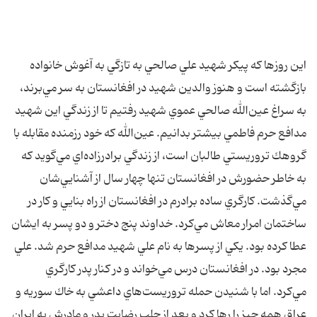
اين روزها كه پيكر شهيد علي صالحي به تازگي به آغوش خانواده
بازگشته است و هنوز والدين شهيد در افغانستان به سر مي‌برند،
به سراغ عين‌الله صالحي عموي شهيد رفتيم تا از زندگي اين شهيد
مدافع حرم فاطمي بيشتر بدانيم. عين‌الله كه خود رزمنده مقابله با
گروهك تروريستي طالبان است، از زندگي برادرزاده‌اي مي‌گويد كه
به خاطر حضورش در افغانستان تنها چهار سال از آشنايي‌شان
مي‌گذشت. كارگري ساده برادرم در افغانستان از راه بنايي و كار در
ساختمان امرار معاش مي‌كرد. خداوند پنج دختر و دو پسر به ايشان
عطا كرده بود. يكي از پسر‌ها به نام علي شهيد مدافع حرم شد. علي
مجرد بود. در افغانستان درس مي‌خواند و در كنار پدر كارگري
مي‌كرد. اما با شنيدن حمله تروريست‌هاي داعشي به خاك سوريه و
عراق همه چيز را رها كرد و بعد از جلب رضايت پدر و مادرش به ايران