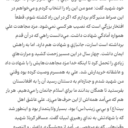
خود شهيد گفت: عمو من اين راه را انتخاب كردم و مي‌خواهم در
اين صراط منير گام بردارم كه اگر در اين راه كشته شوم، قطعاً
افتخار بزرگي است كه نصيب هر كسي نمي‌شود. مزد مجاهدت علي
همواره آمادگي شهادت داشت. مي‌دانست راهي كه در آن قدم
برداشته است اسارت، جانبازي و شهادت هم دارد. اما به راهش
ايمان داشت. چهار سال در اين مسير زحمت كشيد و مرارت‌هاي
زيادي را تحمل كرد تا اينكه خدا مزد مجاهدت‌هايش را با شهادت داد
و عاشقانه خريدارش شد. علي به همسرم وصيت كرده بود وقتي
من شهيد شدم و جنازه‌ام به دستتان رسيد آن را به افغانستان
بفرستيد تا همگان بدانند ما براي اسلام جانمان را مي‌دهيم. هر بار
هم كه مي‌آمد همه‌اش از اين حرف‌ها مي‌زد. علي عاشق اهل
بيت(ع) و بي‌بي زينب(س) بود. بسيار ولايتمدار بود و اينطور شد
كه با شهادتش به نداي رهبري لبيك گفت. مسافر كربلا شهيد
وقت‌هايي كه به مرخصي مي‌آمد از وحشيگري داعش و النصره