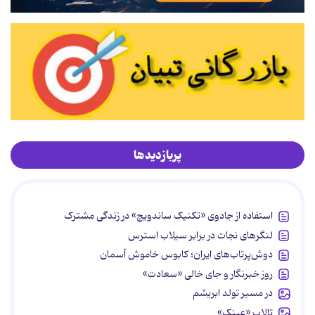
پربازدیدها
استفاده از جادوی «تکنیک ساندویچ» در زندگی مشترک
لنگرهای نجات در برابر سیلاب استرس
دوش‌پرتاب‌های ایران؛ کابوس خاموش آسمان
روز خبرنگار و جای خالی «سعادت»
در مسیر تولد ابریشم
تالاب «عینک»