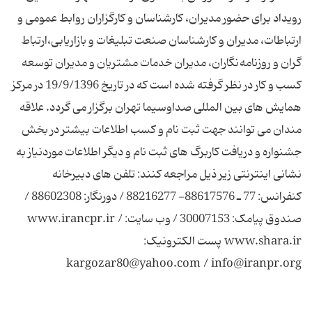
رویداد برای حضور مدیران، کارشناسان و کارگزاران روابط عمومی و
ارتباطات، مدیران و کارشناسان صنعت تبلیغات و بازاریابی،ارتباط
گران و روزنامه نگاران، مدیران خدمات مشتریان و مدیران توسعه
کسب و کار در نظر گرفته شده است که در تاریخ 19/9/1396 در مرکز
همایش های بین المللی صداوسیما تهران برگزار می گردد. علاقه
مندان می توانند جهت ثبت نام و کسب اطلاعات بیشتر در بخش
جشنواره و دریافت کاربرگ های ثبت نام و دیگر اطلاعات موردنیاز به
نشانی اینترنتی زیر ذیل مراجعه کنند: تلفن های دبیرخانه
کنفرانس: 77 ـ 88617576- 88216277 / دورنگار: 88602308 /
صندوق پیامک: 30007153 / وب سایت: www.irancpr.ir /
www.shara.ir پست الکترونیک:
kargozar80@yahoo.com / info@iranpr.org