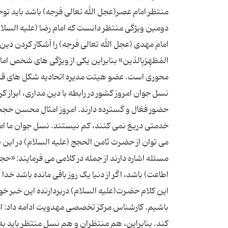
منتظر امام عصر(عجل الله تعالی فرجه) باشد باید ت
دومین ویژگی منتظر دانست که امام رضا (علیه السلام
امام مهدی (عجل الله تعالی فرجه) را آشکار کردن دین ال
المُظهِرُبِالدّین» بنابراین یکی از ویژگی های شخص 
محوری است. عضو هیئت مدیره اتحادیه شکل های قرآن 
نسل جوان امروز کشور در رابطه با دین مداری، ابراز 
حضور فعّال و گسترده دارند. امروز امثال محسن حججی 
خدمتی دریغ نمی کنند، کم نیستند. نسل جوان ما امر
می توان از حضرت ثامن الحجج (علیه السلام) در این با
مسئله اشاره دارند از جمله در کلامی می فرمایند: «
اطاعت) باشد، اگر از دنیا یک روز باقی مانده باشد خدا 
این کلام حضرت(علیه السلام) دربردارنده این خبر خو
باشیم. کارشناس مرکز تخصصی مهدویت ادامه داد: امی
کند. بنابراین، هم منتظران و هم نسل منتظر باید به گو