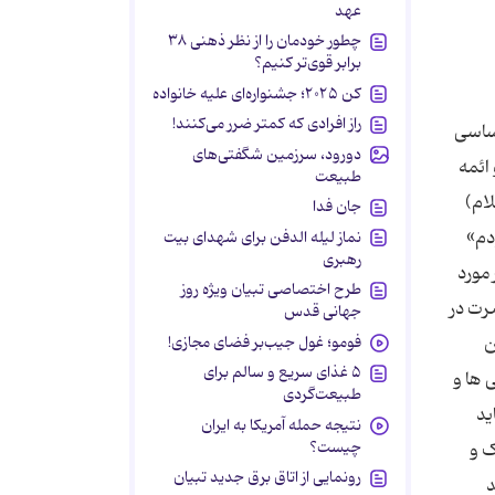
عهد
چطور خودمان را از نظر ذهنی ۳۸
برابر قوی‌تر کنیم؟
کن ۲۰۲۵؛ جشنواره‌ای علیه خانواده
راز افرادی که کمتر ضرر می‌کنند!
اساسی
دورود، سرزمین شگفتی‌های
ائمه
طبیعت
لام)
جان فدا
دم»
نماز لیله الدفن برای شهدای بیت
رهبری
مورد
طرح اختصاصی تبیان ویژه روز
ضرت در
جهانی قدس
فومو؛ غول جیب‌بر فضای مجازی!
ن
۵ غذای سریع و سالم برای
 ها و
طبیعت‌گردی
ید
نتیجه حمله آمریکا به ایران
چیست؟
ک و
رونمایی از اتاق برق جدید تبیان
د