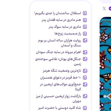
استقلال سالمندان را جدی بگیریم!
هنر مادری در سایه‌ فقدان پدر
مادری در سایه سوگ پدر
راز صمیمیت زوج‌ها
روایت هزاران ساله انسان بر بوم
سنگ و آسمان
اهرام مِروئه در سایه جنگ سودان
جنگل‌های یونان؛ نقاشیِ سوخته‌ی
زمین
تازه‌ترین وضعیت تنگه هرمز
۱۰ خط قرمز در دعوای همسران
جمع‌آوری موکب‌های اربعین در
کربلا
بازگشت زوار اربعین حسینی از مرز
مهران
شاه کلید دوستی با حضرت امیر