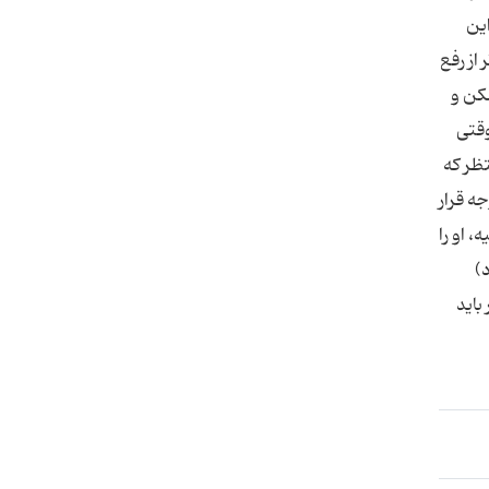
ین
از رفع
مکن و
وقتی
تظر که
ه قرار
، او را
)
باید