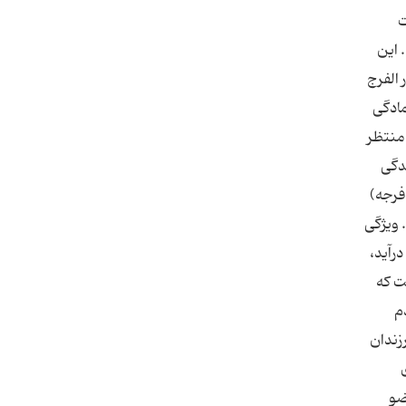
ت
 این
 الفرج
مادگی
 منتظر
دگی
فرجه)
 ویژگی
رآید،
ت که
م
رزندان
ضو