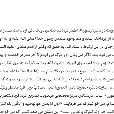
یت در سیره رضوی»، اظهار کرد: مباحث مهدویت یکی از مباحث بسیار 
 آن پرداخته شده و هم وجود مقدس رسول خدا (صلی الله علیه و آله) و 
دّی در این ارتباط داشته اند. به حدّی که وقتی از امام صادق (علیه الس
ی فرمایند: «اگر من زمان او را درک می کردم تا آخر عمر در خدمت او بو
م) مهم بوده است. وی افزود: امام رضا (علیه السلام) به همین شکل در 
 و جایگاه ویژه موضوع مهدویت در نگاه امام رضا (علیه السلام) دارد و ح
کسی که منتظر امام عصر (عجل الله تعالی فرجه) است از نظر حضرت ثام
به عبارت دیگر، حضرت ثامن الحجج(علیه السلام) برای فرد منتظر ویژگی
محوری» است. کارشناس مرکز تخصصی مهدویت تصریح کرد: فرد منتظر با
ام) می خوانیم که می فرمایند: «اول الایمان هو توحید و الاقرار لله تبار
 وحدانیت خداوند تبارک و تعالی است» این نشان می دهد کسی که می خواه