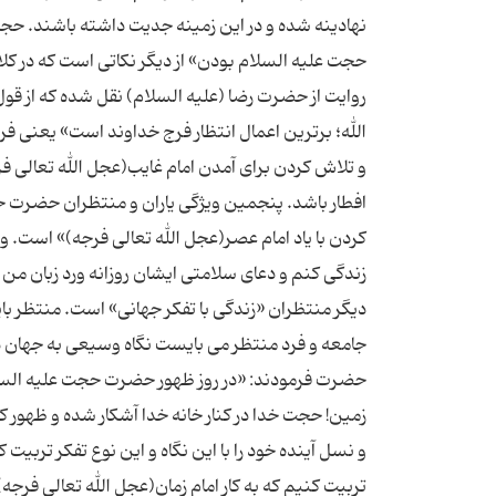
نهادینه شده و در این زمینه جدیت داشته باشند. حجت
حجت علیه السلام بودن» از دیگر نکاتی است که در کل
روایت از حضرت رضا (علیه السلام) نقل شده که از قول 
الله؛ برترین اعمال انتظار فرج خداوند است» یعنی فرج
و تلاش کردن برای آمدن امام غایب(عجل الله تعالی ف
افطار باشد. پنجمین ویژگی یاران و منتظران حضرت ح
کردن با یاد امام عصر(عجل الله تعالی فرجه)» است. و
زندگی کنم و دعای سلامتی ایشان روزانه ورد زبان من 
دیگر منتظران «زندگی با تفکر جهانی» است. منتظر بای
جامعه و فرد منتظر می بایست نگاه وسیعی به جهان داش
حضرت فرمودند: «در روز ظهور حضرت حجت علیه السلا
زمین! حجت خدا در کنار خانه خدا آشکار شده و ظهور کرد
و نسل آینده خود را با این نگاه و این نوع تفکر تربیت 
تربیت کنیم که به کار امام زمان(عجل الله تعالی فرجه