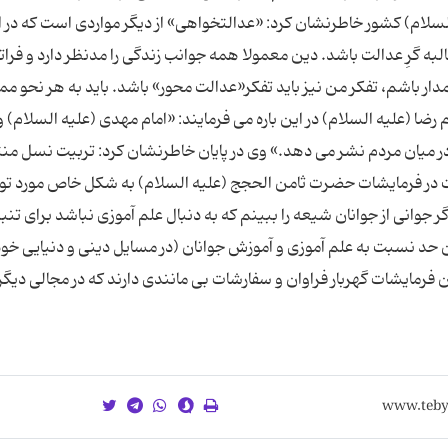
سلام) کشور خاطرنشان کرد: «عدالتخواهی» از دیگر مواردی است که در ا
لبه گرِ عدالت باشد. دین معمولا همه جوانب زندگی را مدنظر دارد و فراتر 
ار باشم، تفکر من نیز باید تفکر«عدالت محور» باشد. باید به هر نحو م
ا (علیه السلام) در این باره می فرمایند: «امام مهدی (علیه السلام) 
 در میان مردم نشر می دهد.» وی در پایان خاطرنشان کرد: تربیت نسل من
در فرمایشات حضرت ثامن الحجج (علیه السلام) به شکل خاص مورد توج
ر جوانی از جوانان شیعه را ببینم که به دنبال علم آموزی نباشد برای تنبیه
ن حد نسبت به علم آموزی و آموزش جوانان (در مسایل دینی و دنیایی خود
ان فرمایشات گهربار فراوان و سفارشات بی مانندی دارند که در مجالی دیگر 