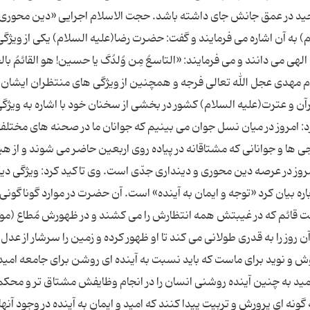
وحید در عمق جانش جای داشته باشد. حجت الاسلام اجرایی «دین محوری»
) به آن اشاره می فرمایند و گفت: حضرت رضا(علیه السلام) یکی از ویژگ
هی می دانند و می فرمایند: «التاسعُ مِن وُلدُکَ یا حسین! هو القائمُ بال
امام مهدی عجل الله تعالی فرجه و همچنین از ویژگی های منتظران ایشان،
و عترت(علیه السلام) کشور در بخشی از سخنان خود با اشاره به ویژگ
کرد: امروز در میان نسل جوان می بینیم که جوانان ما در صحنه های مختل
ها و جوانانی که مشتاقانه در پیاده روی اربعین حاضر می شوند و از ه
وز در عرصه دین محوری و دینداری جدّی است. وی تاکید کرد: ویژگی دی
ره بیان کرد «توجه و ایمان به آینده» است. آن حضرت در موارد گوناگونی 
حجت قائم که در غیبتش همه انتظارش را می کشند و در ظهورش مُطاع (مو
آن روز را به قدری طولانی می کند تا او ظهور کرده و زمین را سرشار از عدل 
ش و نوید برای ماست که باید نسبت به آینده ای روشن برای جامعه امید
د به چنین آینده روشنی انسان را در انجام وظایفش مشتاق تر و محکم
نه ای پرورش و تربیت پیدا کنند که امید و ایمان به آینده در وجود آنها