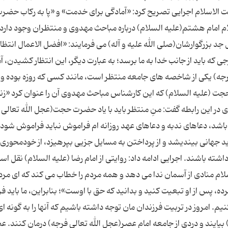
 الاسلام اجرایی تصریح کرد: «آمادگی برای خدمت» و «پا به رکاب حضر
ام امام هشتم(علیه السلام) درباره مباحث مهدوی و منتظران وجود دارد.
جد بزرگوارشان(صلی الله علیه و آله) می فرمایند: «افضل الاعمال انتظار
ی که باید از جانب خدا به ما برسد؛ به عبارت دیگر، این انتظار کشیدن، آ
رجه) یکی از شاخصه های جامعه منتظر است، مانند کسی که روزه بوده و
جت (علیه السلام) که این کارشناس مباحث مهدوی آن را عنوان کرد «زن
ی در این رابطه گفت: منِ منتظر باید با یاد حضرت حجت(عجل الله تعالی 
باشد، دعاهای ندبه و دعاهای عهد روزانه ام فراموش نباید فراموش شود.
د جهانی بیندیشد و از پرداختن به مسایل جزیی بپرهیزد، از خودمحوری د
ته باشند. اجرایی ادامه داد: روایتی از امام رضا (علیه السلام) نقل اس
م منادی از آسمان ندا می دهد و همه مردم را خطاب می کند که ای مرد
ه، پس از او تبعیت کنید و بدانید که حق با اوست»؛ بنابراین، ما باید ف
کنیم. امروز در تربیت فرزندان مان توجه داشته باشیم که آنها را به گونه ای
) بیایند و دردی از جامعه امام عصر(عجل الله تعالی فرجه) درمان کنند. ع