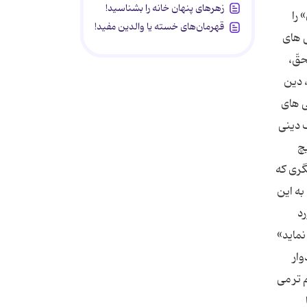
زهرهای پنهان خانه را بشناسید!
 را
قهرمان‌های خسته یا والدین مفید!
ی های
حقّ،
 دین
ی های
ف دینی
یچ
گری که
به این
رد
نماید»
وار
 تر می