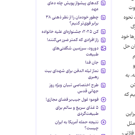
کدهای پیشواز پویش چله دعای
وت
عهد
 نحوه
چطور خودمان را از نظر ذهنی ۳۸
برابر قوی‌تر کنیم؟
رگ
کن ۲۰۲۵؛ جشنواره‌ای علیه خانواده
ها خود
راز افرادی که کمتر ضرر می‌کنند!
ان حل
دورود، سرزمین شگفتی‌های
طبیعت
م
جان فدا
و
نماز لیله الدفن برای شهدای بیت
. به
رهبری
کن
طرح اختصاصی تبیان ویژه روز
جهانی قدس
م که
فومو؛ غول جیب‌بر فضای مجازی!
۵ غذای سریع و سالم برای
راین
طبیعت‌گردی
نتیجه حمله آمریکا به ایران
مثل
چیست؟
فلانی،