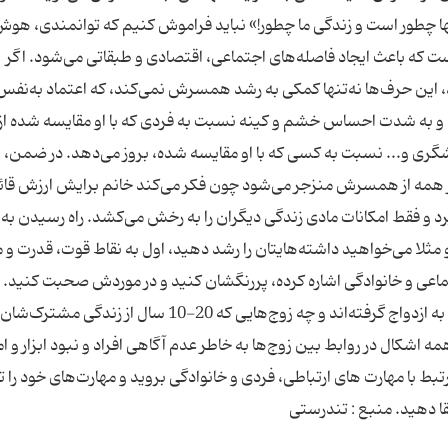
ها چطور است و زندگی ما چطور!» نباید فراموش کنیم که توانمندی، هوش
ت که باعث ایجاد فاصله‌های اجتماعی، اقتصادی و طبقاتی می‌شود. اگر
ن حرف‌ها نه‌تنها کمکی به رشد همسرش نمی‌کند، که اعتماد به‌نفس ا
ند و به شدت احساس خشم و کینه نسبت به فردی که با او مقایسه شده از
خاشگری و... نسبت به کسی که با او مقایسه شده، بروز می‌دهد. در ضمن، 
 از همه از همسرش منزجر می‌شود چون فکر می‌کند خانم برایش ارزش قائ
رد و فقط امکانات مادی زندگی دیگران را به رخش می‌کشد. راه رسیدن به
مثلا می‌خواهید داشته‌هایتان را رشد دهید، اول به نقاط قوت، قدرت و 
تماعی و خانوادگی اشاره کرده، پررنگشان کنید و در موردش صحبت کنید.
باید یاد بگیرند همه آدم‌ها، چه کسانی که تازه تصمیم به ازدواج گرفته‌اند و چه زوج‌هایی که 20-10 سال از زندگی مشترک‌شان
اشکال در روابط بین زوج‌ها به خاطر عدم آگاهی افراد و نبود ابزار و ام
تبط با مهارت های ارتباطی، فردی و خانوادگی بروید و مهارت‌های خود را 
قا دهید. منبع : تندرستی