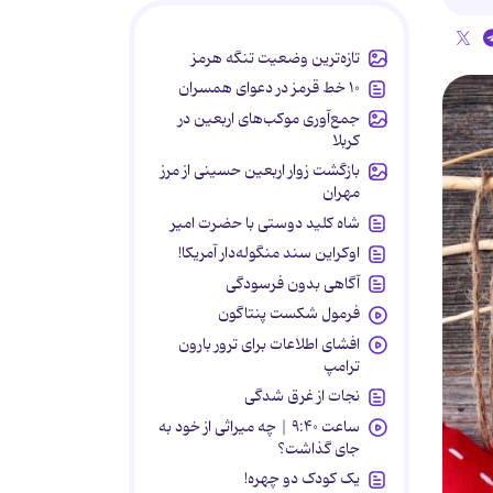
تازه‌ترین وضعیت تنگه هرمز
۱۰ خط قرمز در دعوای همسران
جمع‌آوری موکب‌های اربعین در
کربلا
بازگشت زوار اربعین حسینی از مرز
مهران
شاه کلید دوستی با حضرت امیر
اوکراین سند منگوله‌دار آمریکا!
آگاهی بدون فرسودگی
فرمول شکست پنتاگون
افشای اطلاعات برای ترور بارون
ترامپ
نجات از غرق شدگی
ساعت ۹:۴۰ | چه میراثی از خود به
جای گذاشت؟
یک کودک دو چهره!