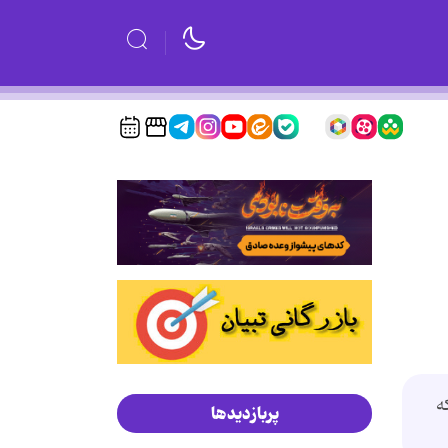
ه
پربازدیدها