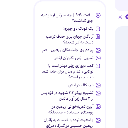
ساعت ۹:۴۰ | چه میراثی از خود به
جای گذاشت؟
یک کودک دو چهره!
آزادگان جهان برای حذف ترامپ
دست به کار شدند؟
پیاده‌روی جاماندگان اربعین - قم
تمرین رزمی تکاوران ارتش
کمد دیواری ریلی بهتر است یا
لولایی؟ کدام مدل برای خانه شما
مناسب‌تر است؟
میانکاله در آتش
تشییع پیکر ۱۱۲ شهید در غزه پس
از ۳ سال زیر آوار ماندن
آیین تعزیه‌خوانی اربعین در
روستای احمدآباد - میانجلگه
وضعیت تردد و خدمات به زائران
اربعین حسینی در گذرگاه مرزی