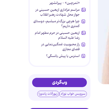
«تمرچین» - پیرانشهر
مراسم عزاداری اربعینِ حسینی در
جوار محل شهادت رهبر انقلاب
چرا هرچی بزرگ‌تر میشیم، دوستای
کمتری داریم؟
اربعین حسینی در حرم مطهر امام
رضا علیه السلام
راز محبوبیت غمگین‌نمایی در
فضای مجازی
استرس یا پیش یائسگی؟
وب‌گردی
سرویس خواب نوزاد
زیورآلات پاندورا