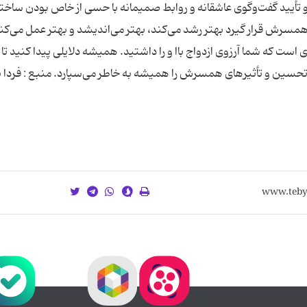
تأیید گفت‌وگوی عاشقانه و روابط صمیمانه با حسی از خاص بودن ساخت
سرش قرار گیرد بهتر رشد می‌کند، بهتر می‌اندیشد و بهتر عمل می‌کند
است که شما آرزوی ازدواج باا و را داشتید. همیشه دلایلی پیدا کنید تا
 تحسین و تأثیرهای همسرش را همیشه به خاطر می‌سپارد. منبع : فردا ن