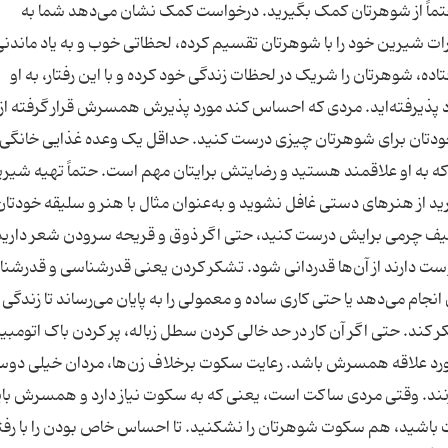
حتماً از شوهرتان کمک بگیرید. درخواست کمک نشان می‌دهد شما به
ات شیرین خود را با شوهرتان تقسیم کرده، لحظاتی خوب و به یاد ماندنی
اده، شوهرتان را شریک در لحظات زندگی خود کرده و با این رفتار، به او
د پذیرفته‌اید. مردی که احساس کند مورد پذیرش همسرش قرار گرفته از
خودتان برای شوهرتان چیزی درست کنید. حداقل یک وعده غذایی خانگی
 به او علاقمند هستید و رضایتش برایتان مهم است. حتماً تهیه شیری
رید از هنرهای دستی غافل نشوید و به‌عنوان مثال با هنر و سلیقه خودتان
 یا کیف چرمی برایش درست کنید، حتی اگر ذوق و قریحه سرودن شعر دارید،
ت دارند از آن‌ها قدردانی شود. تشکر کردن یعنی قدرشناسی و قدرشن
ای انجام می‌دهد یا حتی کاری ساده و معمولی را به پایان می‌رساند تا زندگی 
. حتی اگر آن کار در حد خالی کردن سطل زباله، پر کردن باک اتومبیل
ی مورد علاقه همسرش باشد. رعایت سکوت برخلاف زن‌ها، مردان خیلی دو
د. وقتی مردی ساکت است، یعنی که به سکوت نیاز دارد و همسرش باید
ت باشید، هم سکوت شوهرتان را نشکنید. تا احساس خاص بودن را با رفتا