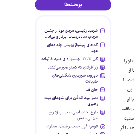
پربحث‌ها
شهید رئیسی، مردی بود از جنس
مردم، ساده‌زیست، پرکار و بی‌ادعا.
کدهای پیشواز پویش چله دعای
عهد
کن ۲۰۲۵؛ جشنواره‌ای علیه خانواده
و را
راز افرادی که کمتر ضرر می‌کنند!
از
دورود، سرزمین شگفتی‌های
د، یا
طبیعت
 زن
جان فدا
نماز لیله الدفن برای شهدای بیت
 او
رهبری
دریافت
طرح اختصاصی تبیان ویژه روز
ستید
جهانی قدس
فومو؛ غول جیب‌بر فضای مجازی!
د، اگر