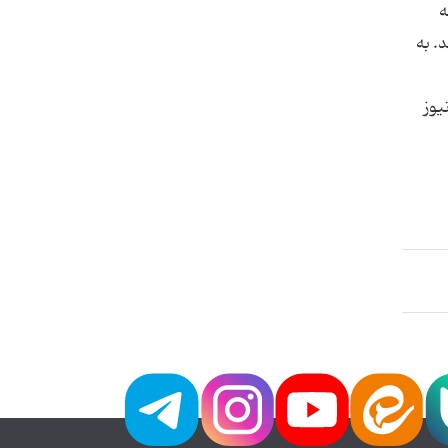
ه
. به
یوز