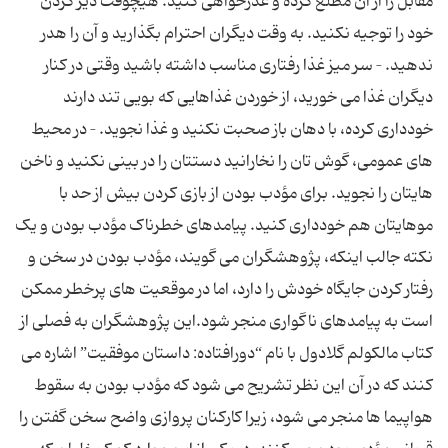
مقابل را از آن مطلع کرده و عذرخواهی کنید. هیچوقت دیر کردن
خود را توجیه نکنید. به وقت دیگران احترام بگذارید و آن را هدر
ندهید. – سر میز غذا رفتاری مناسب داشته باشید وقتی در کنار
دیگران غذا می خورید، از خوردن غذاهایی که بویی تند دارند
خودداری کرده، با دهان باز صحبت نکنید و غذا نجوید. – در محیط
های عمومی، گوش تان را نخارانید دستتان را در بینی نکنید و ناخن
هایتان را نجوید. برای مؤدب بودن از بازی کردن بیش از حد با
موهایتان هم خودداری کنید. پیامدهای خطرناک مؤدب بودن و یک
نکته جالب اینکه، پژوهشگران می گویند، مؤدب بودن در سخن و
رفتار کردن جایگاه خودش را دارد، اما در موقعیت های پرخطر ممکن
است به پیامدهای ناگواری منجر شود.این پژوهشگران به فصلی از
کتاب مالکولم گلادول با نام “دورافتاده: داستان موفقیت” اشاره می
کنند که در آن این نظر تشریح می شود که مؤدب بودن به سقوط
هواپیما ها منجر می شود، زیرا کارکنان پروازی واضح سخن گفتن را