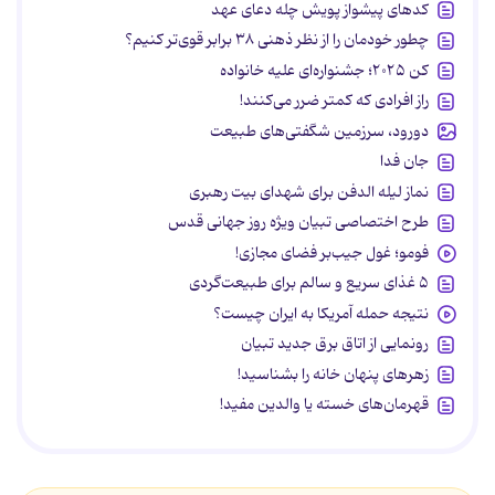
کدهای پیشواز پویش چله دعای عهد
چطور خودمان را از نظر ذهنی ۳۸ برابر قوی‌تر کنیم؟
کن ۲۰۲۵؛ جشنواره‌ای علیه خانواده
راز افرادی که کمتر ضرر می‌کنند!
دورود، سرزمین شگفتی‌های طبیعت
جان فدا
نماز لیله الدفن برای شهدای بیت رهبری
طرح اختصاصی تبیان ویژه روز جهانی قدس
فومو؛ غول جیب‌بر فضای مجازی!
۵ غذای سریع و سالم برای طبیعت‌گردی
نتیجه حمله آمریکا به ایران چیست؟
رونمایی از اتاق برق جدید تبیان
زهرهای پنهان خانه را بشناسید!
قهرمان‌های خسته یا والدین مفید!