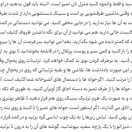
ید و فقط وانمود کنید منزل تان تمیز است. البته باید قول بدهید در او
انه وقتی ماشین ظرفشویی پر است و سینک دستشویی دارد از شدت ظر
 آن ها نیاز ندارید را در جایی مخفی کنید. می توانید دستمالی در کمد
 کابینت خالی دارید هم می توانید از آن برای نگه داشتن ظروف کثیف است
 که کمتر دیده می شود بگذارید. بعدا می توانید سر فرصت آن ها را بیر
ا باز کنید و کمی سیر و پوست پرتقال را در قابلمه بجوشانید تا بوی بد از
ی کنید. به برطرف کردن بوی بد کمک خواهد کرد. تزئینات روی یخچال وق
در این صورت یادداشت ها، نقاشی ها و بقیه تزئیناتی که روی در یخچال چ
را مرتب کنید. اگر حوله ها یا دستمال های آشپزخانه شما کثیف است، آن 
ه حوله ها را از طرف تمیز به دسته اجاق گاز آویزان کنید، به طوری که لکه ه
نید و به صورت یک هرم نزدیک سینک روی هم قرار دهید تا ظاهر بهتری ب
اتاق می گذارند. اگر اینطور است، حوله های تمیز را تا کنید و روی بند 
پهن کنید. لباس زیرها را به یک چوب لباسی گره بزنید و در کمد قرار ده
ز اتو را با یک پارچه سفید بپوشانید. گوشه های آن را به درون تا بزنید 