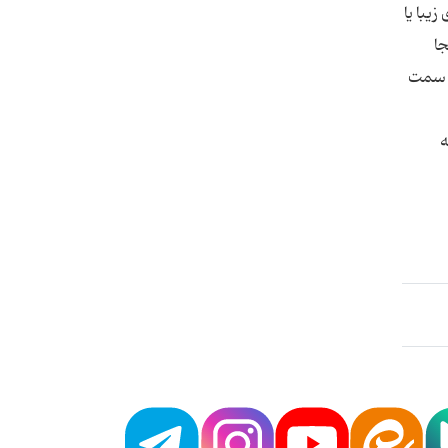
یبا یا
جا
ک سمت
ه