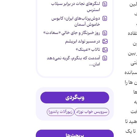
لنگرهای نجات در برابر سیلاب
لین
استرس
ف
دوش‌پرتاب‌های ایران؛ کابوس
خاموش آسمان
روز خبرنگار و جای خالی «سعادت»
فاده
در مسیر تولد ابریشم
ون
تالاب «عینک»
 بین
آمدمت که بنگرم، گریه نمی‌دهد
تی
امان...
سبانده
ها را
ا
وب‌گردی
ه
رخت
سرویس خواب نوزاد
زیورآلات پاندورا
ید تا
تا یک
پربحث‌ها