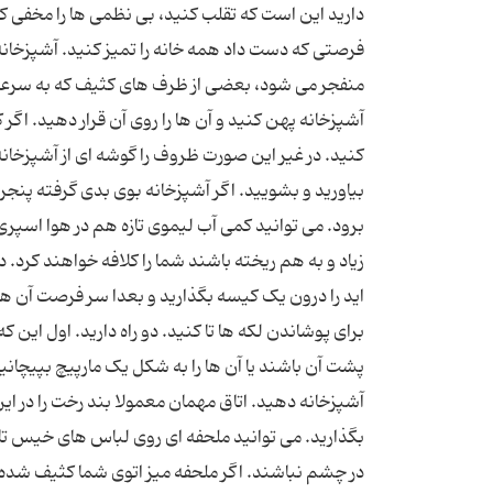
دارید این است که تقلب کنید، بی نظمی ها را مخفی کن
فرصتی که دست داد همه خانه را تمیز کنید. آشپزخ
منفجر می شود، بعضی از ظرف های کثیف که به سرعت به
آشپزخانه پهن کنید و آن ها را روی آن قرار دهید. اگر
کنید. در غیر این صورت ظروف را گوشه ای از آشپزخانه
بیاورید و بشویید. اگر آشپزخانه بوی بدی گرفته پنجره ر
برود. می توانید کمی آب لیموی تازه هم در هوا اسپر
زیاد و به هم ریخته باشند شما را کلافه خواهند کرد. 
اید را درون یک کیسه بگذارید و بعدا سر فرصت آن ها 
برای پوشاندن لکه ها تا کنید. دو راه دارید. اول این ک
پشت آن باشند یا آن ها را به شکل یک مارپیچ بپیچا
آشپزخانه دهید. اتاق مهمان معمولا بند رخت را در این 
بگذارید. می توانید ملحفه ای روی لباس های خیس تان 
در چشم نباشند. اگر ملحفه میز اتوی شما کثیف شده، می