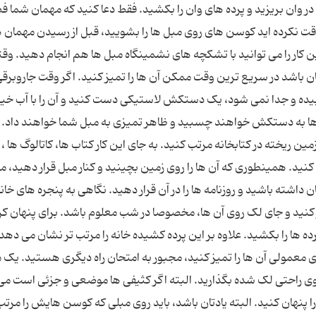
در وان بریزید و پرده های وان را بکشید. فقط دعا کنید که مهمان شما 
وقت نکرده اید کوسن های روی مبل ها را بشویید، قبل از رسیدن مهمان ه
. این کار را می توانید با تشکچه های نشمینگاه مبل ها هم انجام دهید. و
دتان باشد در سریع ترین وقت ممکن آن ها را تمیز کنید. اگر وقت جاروبرق
چسبیده و جدا نمی شود، یک دستکش لاستیکی دست کنید و آن را با آب خ
ها به دستکش خواهند چسبید و ظاهر تمیزی به مبل شما خواهند داد. د
ن ریخته در کتابخانه مرتب کنید. به جای این کار کتاب ها، کاتالوگ ها ، 
ید. همینطوری که آن ها را روی زمین بچینید و کنار مبل قرار دهید، م
 داشته باشید و روزنامه ها را در آن قرار دهید. نگاهی به پنجره های خان
یز کنید و جای لک روی آن ها، مخصوصا در شب معلوم باشد. برای پنهان ک
 ها را بکشید. علاوه بر این پرده کشیده خانه را مرتب تر نشان می دهد.
 معمولی آن ها را تمیز کنید، مجبور به امتحان راه دیگری هستید. یک 
 و روی راحتی لک شده بگذارید. البته اگر کثیفی ها موضعی و جزئی است می
پنهان کنید. البته یادتان باشد، باید روی مبلی که کوسن هایش را مرتب