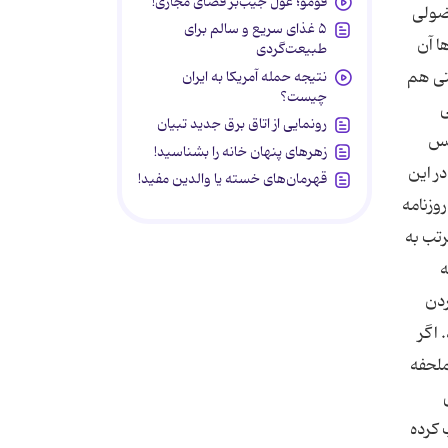
فومو؛ غول جیب‌بر فضای مجازی!
فضولی
۵ غذای سریع و سالم برای
ا آن
طبیعت‌گردی
قتی هم
نتیجه حمله آمریکا به ایران
چیست؟
ی
رونمایی از اتاق برق جدید تبیان
یس
زهرهای پنهان خانه را بشناسید!
ر این
قهرمان‌های خسته یا والدین مفید!
روزنامه
رتب به
ه
ردن
 اگر
ملحفه
 کرده