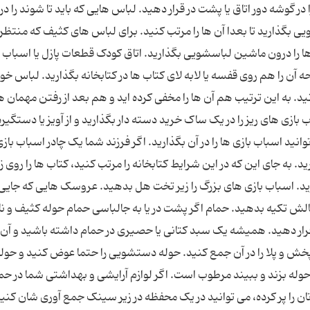
در گوشه دور اتاق یا پشت در قرار دهید. لباس هایی که باید تا شوند را در
بگذارید تا بعدا آن ها را مرتب کنید. برای لباس های کثیف که منتظر
را درون ماشین لباسشویی بگذارید. اتاق کودک قطعات پازل یا اسباب ب
ه آن را هم روی قفسه یا لابه لای کتاب ها در کتابخانه بگذارید. لباس خو
انید. به این ترتیب هم آن ها را مخفی کرده اید و هم بعد از رفتن مهمان ه
 بازی های ریز را در یک ساک خرید دسته دار بگذارید و از آویز یا دستگیره
نید اسباب بازی ها را در آن بگذارید. اگر فرزند شما یک چادر اسباب بازی
د. به جای این که در این شرایط کتابخانه را مرتب کنید، کتاب ها را روی 
ید. اسباب بازی های بزرگ را زیر تخت هل بدهید. عروسک هایی که جایی 
 بالش تکیه بدهید. حمام اگر پشت در یا به جالباسی حمام حوله کثیف و ن
 قرار دهید. همیشه یک سبد کتانی یا حصیری در حمام داشته باشید و آن 
 پخش و پلا را در آن جمع کنید. حوله دستشویی را حتما عوض کنید و حول
له بزند و ببیند مرطوب است. اگر لوازم آرایشی و بهداشتی شما در حما
ان را پر کرده، می توانید در یک محفظه در زیر سینک جمع آوری شان کنید