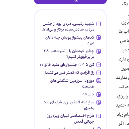
 یک
ازی
شهید رئیسی، مردی بود از جنس
مردم، ساده‌زیست، پرکار و بی‌ادعا.
اب ها
کدهای پیشواز پویش چله دعای
ا می
عهد
 در
چطور خودمان را از نظر ذهنی ۳۸
برابر قوی‌تر کنیم؟
 دارد،
کن ۲۰۲۵؛ جشنواره‌ای علیه خانواده
زمین
راز افرادی که کمتر ضرر می‌کنند!
ندارند
دورود، سرزمین شگفتی‌های
طبیعت
امرتب
جان فدا
را روی
نماز لیله الدفن برای شهدای بیت
ه جدید
رهبری
م زیاد
طرح اختصاصی تبیان ویژه روز
جهانی قدس
. اگر