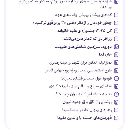
شهید رئیسی، مردی بود از جنس مردم، ساده‌زیست، پرکار و
بی‌ادعا.
کدهای پیشواز پویش چله دعای عهد
چطور خودمان را از نظر ذهنی ۳۸ برابر قوی‌تر کنیم؟
کن ۲۰۲۵؛ جشنواره‌ای علیه خانواده
راز افرادی که کمتر ضرر می‌کنند!
دورود، سرزمین شگفتی‌های طبیعت
جان فدا
نماز لیله الدفن برای شهدای بیت رهبری
طرح اختصاصی تبیان ویژه روز جهانی قدس
فومو؛ غول جیب‌بر فضای مجازی!
۵ غذای سریع و سالم برای طبیعت‌گردی
نتیجه حمله آمریکا به ایران چیست؟
رونمایی از اتاق برق جدید تبیان
زهرهای پنهان خانه را بشناسید!
قهرمان‌های خسته یا والدین مفید!