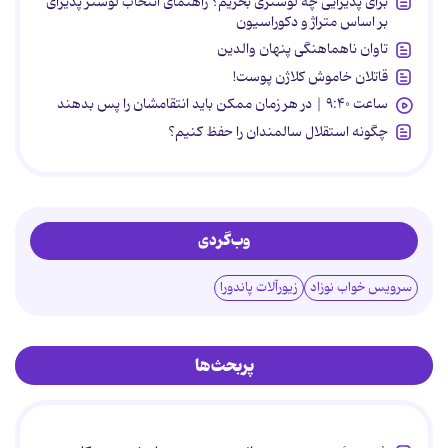
برای پذیرایی چه لوستری بخریم؟ راهنمای انتخاب لوستر پذیرای
بر اساس متراژ و دکوراسیون
تاوان ناهماهنگی پنهان والدین
قاتلان خاموش کلاژن پوست!
ساعت ۹:۴۰ | در هر زمان ممکن باید انتقامشان را پس بدهند
چگونه استقلال سالمندان را حفظ کنیم؟
وب‌گردی
سرویس خواب نوزاد
زیورآلات پاندورا
پربحث‌ها