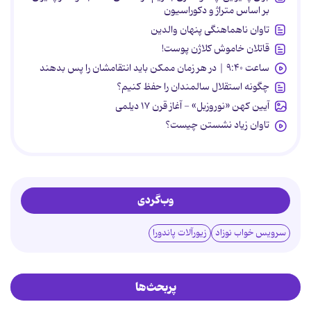
بر اساس متراژ و دکوراسیون
تاوان ناهماهنگی پنهان والدین
قاتلان خاموش کلاژن پوست!
ساعت ۹:۴۰ | در هر زمان ممکن باید انتقامشان را پس بدهند
چگونه استقلال سالمندان را حفظ کنیم؟
آیین کهن «نوروزبل» - آغاز قرن ۱۷ دیلمی
تاوان زیاد نشستن چیست؟
وب‌گردی
سرویس خواب نوزاد
زیورآلات پاندورا
پربحث‌ها