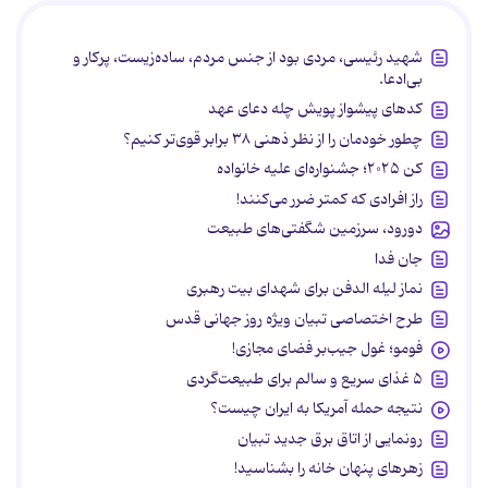
شهید رئیسی، مردی بود از جنس مردم، ساده‌زیست، پرکار و
بی‌ادعا.
کدهای پیشواز پویش چله دعای عهد
چطور خودمان را از نظر ذهنی ۳۸ برابر قوی‌تر کنیم؟
کن ۲۰۲۵؛ جشنواره‌ای علیه خانواده
راز افرادی که کمتر ضرر می‌کنند!
دورود، سرزمین شگفتی‌های طبیعت
جان فدا
نماز لیله الدفن برای شهدای بیت رهبری
طرح اختصاصی تبیان ویژه روز جهانی قدس
فومو؛ غول جیب‌بر فضای مجازی!
۵ غذای سریع و سالم برای طبیعت‌گردی
نتیجه حمله آمریکا به ایران چیست؟
رونمایی از اتاق برق جدید تبیان
زهرهای پنهان خانه را بشناسید!