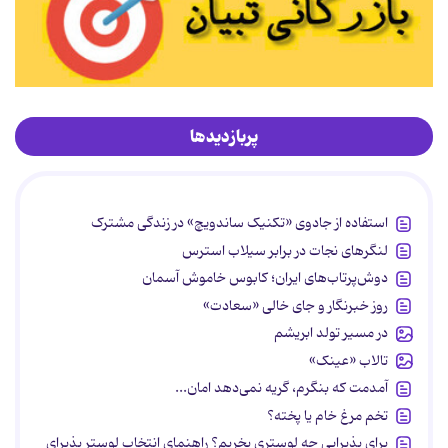
پربازدیدها
استفاده از جادوی «تکنیک ساندویچ» در زندگی مشترک
لنگرهای نجات در برابر سیلاب استرس
دوش‌پرتاب‌های ایران؛ کابوس خاموش آسمان
روز خبرنگار و جای خالی «سعادت»
در مسیر تولد ابریشم
تالاب «عینک»
آمدمت که بنگرم، گریه نمی‌دهد امان...
تخم مرغ خام یا پخته؟
برای پذیرایی چه لوستری بخریم؟ راهنمای انتخاب لوستر پذیرای